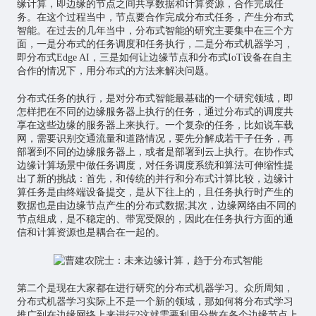
缘计算，即边缘的节点之间共享数据和计算资源，合作完成任
务。在这个过程当中，节点要合作完成分布式任务，产生分布式
智能。在过去的几年当中，分布式智能的研究主要集中在三个方
面，一是分布式的任务调度和任务执行，二是分布式机器学习，
即分布式Edge AI，三是如何让边缘节点和分布式IoT设备在自主
合作的情况下，用分布式的方法来解决问题。
分布式任务的执行，是对分布式智能最基础的一个研究领域，即
怎样把在不同的边缘服务器上执行的任务，通过分布式的调度共
享在这些边缘的服务器上来执行。一个复杂的任务，比如说车载
网，需要识别交通流量和道路情况，要先分解成若干子任务，再
部署到不同的边缘服务器上，或者是部署到云上执行。在协作式
边缘计算场景中做任务调度，对任务调度系统和算法可伸缩性提
出了新的挑战：首先，和传统的并行和分布式计算比较，边缘计
算任务是由终端设备提交，是从下往上的，且任务执行时产生的
数据也是由边缘节点产生的分布式数据;其次，边缘网络由不同的
节点组成，是不稳定的、带宽受限的，因此在任务执行方面的通
信和计算资源也是耦合在一起的。
第二个是现在大家都在进行研究的分布式机器学习。众所周知，
分布式机器学习实际上不是一个新的领域，那如何将分布式学习
推广到在边缘网络上来进行?这就需要利用分散在各个边缘节点上