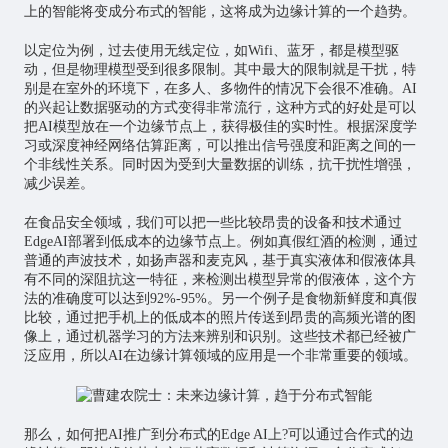
上的智能将变成分布式的智能，这将成为边缘计算的一个趋势。
以定位为例，过去使用无线定位，如Wifi、蓝牙，都是模型驱
动，但是物理模型受到很多限制。其中最大的限制就是干扰，特
别是在室外的环境下，在多人、多物件的情况下会很不准确。AI
的兴起让数据驱动的方式变得非常流行，这种方式的好处是可以
把AI模型放在一个边缘节点上，获得极佳的实时性。根据深度学
习或深度神经网络估算距离，可以推出信号强度和距离之间的一
个非线性关系。同时因为受到大量数据的训练，抗干扰性增强，
减少误差。
在食品安全领域，我们可以把一些比较昂贵的设备和技术通过
EdgeAI部署到低成本的边缘节点上。例如真假红酒的检测，通过
普通的声波技术，如扬声器和麦克风，基于真实液体和假液体具
有不同的深阻抗这一特征，来检测出模型异常的假液体，这个方
法的准确度可以达到92%-95%。另一个例子是食物新鲜度和真假
比较，通过把手机上的低成本的照片传送到昂贵的高频光谱的图
像上，通过机器学习的方法来辨别和识别。这些技术都已经被广
泛应用，所以AI在边缘计算领域的应用是一个非常重要的领域。
那么，如何把AI推广到分布式的Edge AI上?可以通过合作式的边