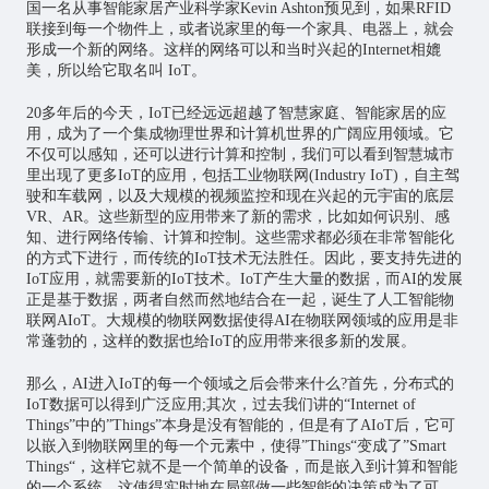
国一名从事
智能家居
产业科学家Kevin Ashton预见到，如果RFID
联接到每一个物件上，或者说家里的每一个家具、电器上，就会
形成一个新的网络。这样的网络可以和当时兴起的Internet相媲
美，所以给它取名叫 IoT。
20多年后的今天，IoT已经远远超越了智慧家庭、智能家居的应
用，成为了一个集成物理世界和计算机世界的广阔应用领域。它
不仅可以感知，还可以进行计算和控制，我们可以看到
智慧城市
里出现了更多IoT的应用，包括工业
物联网
(Industry IoT)，自主驾
驶和车载网，以及大规模的视频监控和现在兴起的
元宇宙
的底层
VR、AR。这些新型的应用带来了新的需求，比如如何识别、感
知、进行网络传输、计算和控制。这些需求都必须在非常智能化
的方式下进行，而传统的IoT技术无法胜任。因此，要支持先进的
IoT应用，就需要新的IoT技术。IoT产生大量的数据，而AI的发展
正是基于数据，两者自然而然地结合在一起，诞生了
人工智能
物
联网AIoT。大规模的物联网数据使得AI在物联网领域的应用是非
常蓬勃的，这样的数据也给IoT的应用带来很多新的发展。
那么，AI进入IoT的每一个领域之后会带来什么?首先，分布式的
IoT数据可以得到广泛应用;其次，过去我们讲的“Internet of
Things”中的”Things”本身是没有智能的，但是有了AIoT后，它可
以嵌入到物联网里的每一个元素中，使得”Things“变成了”Smart
Things“，这样它就不是一个简单的设备，而是嵌入到计算和智能
的一个系统，这使得实时地在局部做一些智能的决策成为了可