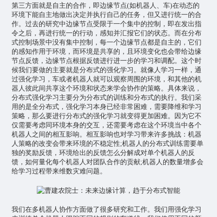
第三方面就是自主的合作，即边缘节点(如机器人、车)在动态的
环境下能自主地做出决定并执行自己的任务，但又进行统一的合
作。过去的研究中边缘节点受限于一个集中的控制，即在发出指
令之后，再进行统一的行动，感知并汇报它们的状态。而在分布
式控制场景中没有集中控制，每一个边缘节点都是自主的，它们
的感知作用于环境，而环境是共享的，且环境变化也会带给边缘
节点反馈，边缘节点根据反馈进行进一步的学习和调配。这个时
候我们要做的主要就是分布式的强化学习。就像人学习一样，通
过强化学习，车或者机器人就可以观察周围的环境，和其他的机
器人彼此间共享这个环境和状态来学会协作的策略。具体来说，
分布式强化学习主要分为分布式的训练和分布式的执行。我们采
用的是全分布式，强化学习本身已经非常困难，需要降维和学习
策略，那么要进行分布式的强化学习就变得更加困难。因为它不
仅需要考虑同环境本身的交互，还需要考虑在这个环境当中各个
机器人之间的相互影响。相互影响也对学习带来许多挑战：机器
人策略的改变会带来环境的不稳定性;机器人的分布式训练需要单
独的奖励反馈，环境给出的反馈怎么分解成对单个机器人的反
馈，如何量化每个机器人对团队合作的贡献;机器人的数量增多会
给学习过程带来维数灾难问题。
我们在多机器人协作方面做了很多研究和工作。我们用强化学习