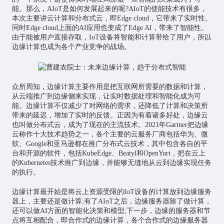
能。那么，AIoT是如何发展起来的呢?AIoT的使能技术有很多，
本次主要讲云计算和分布式云，即Edge cloud，它带来了实时性。
同时Edge cloud上面的AI应用也变成了Edge AI，带来了智能性。
由于能被用户直接存取，IoT设备将智能和计算带给了用户，所以
边缘计算也成为各个产业竞争的战场。
众所周知，边缘计算主要作用是把互联网所需要的数据和计算，
从云端推广到边缘侧来实现，让实时数据处理和智能化成为可
能。边缘计算不仅减少了对网络的需求，还降低了计算和决策所
带来的延迟，增加了实时的反馈。正因为有着诸多好处，边缘云
也叫做分布式云，成为了现在的主流技术。2021年Gartner把边缘
云称作十大技术趋势之一，各个主要的云服务厂商包括华为、微
软、Google和亚马逊都在推广分布式云技术，其中包含各自的平
台和开源的软件，包括KubeEdge、Beatyl和OpenYurt，把在云上
的Kubernetes技术推广到边缘，并能够无缝地从云到边缘实现任务
的执行。
边缘计算最开始是将云上资源受限的IoT设备的计算放到边缘服务
器上，主要还是做计算;有了AIoT之后，边缘服务器除了做计算，
还可以做AI方面的智能化决策和模型;下一步，边缘的服务器和节
点将互相配合，即合作式的边缘计算，各个合作式的边缘服务器