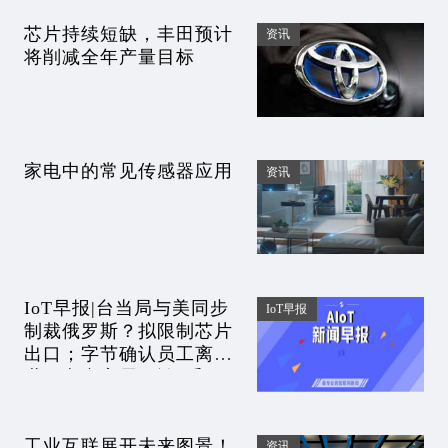
芯片持续短缺，丰田预计
资讯
将削减全年产量目标
家电中的常见传感器应用
资讯
IoT早报|台当局与美同步
IoT早报
制裁俄罗斯？拟限制芯片
出口；字节确认员工离
世，逝者家属否认2千万
赔偿；​海底捞被曝给顾客
打体貌特征标签
工业互联展开未来图景！
资讯