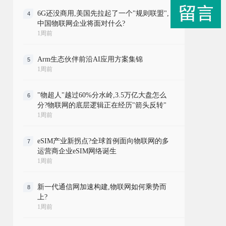
6G还没商用,美国先拉起了一个"规则联盟",
4
中国物联网企业将面对什么?
1周前
Arm生态伙伴前沿AI应用方案集锦
5
1周前
"物超人"越过60%分水岭,3.5万亿大盘怎么
6
分?物联网的底层逻辑正在经历"箭头反转"
1周前
eSIM产业新拐点?全球首例面向物联网的多
7
运营商企业eSIM网络诞生
1周前
新一代通信网加速构建,物联网如何乘势而
8
上?
1周前