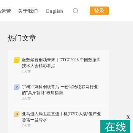
登录
站运营
关于我们
English
热门文章
融数聚智创领未来｜DTCC2026 中国数据库
1
技术大会精彩看点
1天前
宇树冲刺科创板背后:一份写给物联网行业
2
的"具身智能"破局指南
3天前
亚马逊入局卫星直连手机(D2D)大战!但产业
3
X
急需一盆冷水
7天前