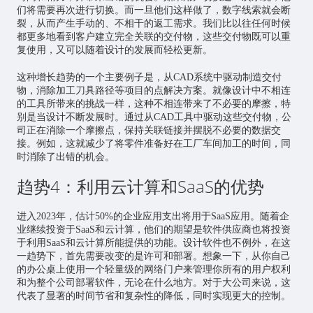
们将需要再次进行切换。而一旦他们这样做了，数字线索就会断
裂，从而产生手动的、不相干的返工需求。我们比以往任何时候
都更多地看到客户建立完全关联的交付物，这些交付物既可以重
复使用，又可以随着设计的发展而轻松更新。
这种增长趋势的一个主要例子是，从CAD系统中驱动制造交付
物，消除加工刀具路径等项目的点解决方案。就像设计中不相连
的工具所带来的挑战一样，这种不相连带来了不必要的摩擦，特
别是当设计不断发展时。通过从CAD工具中驱动这些交付物，公
司正在消除一个摩擦点，保持关联链接并摆脱不必要的数据交
接。例如，这就减少了将零件准备好在工厂车间加工的时间，同
时消除了出错的机会。
趋势4：利用云计算和SaaS的优势
进入2023年，估计50%的企业应用支出将用于SaaS应用。随着企
业继续投资于SaaS和云计算，他们的期望是软件供应商也将投资
于利用SaaS和云计算所能提供的功能。设计软件也不例外，在这
一趋势下，首先需要改变的是许可和部署。想象一下，从你自己
的办公桌上使用一个轻量级的网络门户来管理你所有的用户权利
和为整个公司部署软件，无论在什么地方。对于大公司来说，这
代表了显著的时间节省和复杂性的降低，同时实现更大的控制。