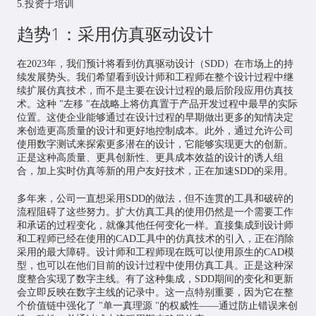
5.投资于培训
趋势1：采用仿真驱动设计
在2023年，我们预计将看到仿真驱动设计（SDD）在市场上的持
续发展势头。我们希望看到设计师和工程师在整个设计过程中继
续扩展仿真技术，而不是主要在设计过程的最后阶段应用仿真技
术。这种 "左移 "在战略上将仿真置于产品开发过程中最早的实际
位置。这使企业能够通过在设计过程的早期做出更多的知情决定
来创造更高质量的设计和更好地控制成本。此外，通过允许公司
使用数字测试来探索更多潜在的设计，它能够实现更大的创新。
正是这种高质量、更具创新性、更具成本效益的设计的诱人组
合，加上实时仿真等新的用户友好技术，正在加速SDD的采用。
多年来，公司一直想采用SDD的做法，但不连贯的工具和破碎的
流程阻碍了这些努力。扩大仿真工具的使用仍然是一个需要工作
和承诺的过程变化，就像其他任何变化一样。直接集成到设计师
和工程师已经在使用的CAD工具中的仿真技术的引入，正在消除
采用的最大障碍。设计师和工程师现在既可以使用原生的CAD模
型，也可以在他们目前的设计过程中使用仿真工具。正是这种深
度整合实现了数字主线。有了这种集成，SDD期间的变化和更新
会立即反映在数字主线的记录中。这一点特别重要，因为它在整
个价值链中强化了 "单一真理源 "的权威性——通过防止错误来创