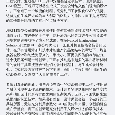
工程设计。通过在CAD工具中深度整合这项技术，使用原生的
CAD模型，工程师可以将生成式开发的设计纳入他们现有的设计
中。它创造了一个敏捷的过程，充分利用了参数化CAD的优势。
这就是使生成设计成为重大创新的驱动力的原因，而不是与流程
的其他部分脱节的半有用的点解决方案。
增材制造使公司能够开发出使用任何其他制造技术都无法实现的
独特设计。在过去的十年里，这种潜力已经导致许多公司尝试使
用增材制造并取得了惊人的成果。在Advanced Engineering
Solutions的案例中，该公司优化了一架直升机更换热交换器的设
计。在只有使用添加剂技术才能生产的晶格结构的帮助下，热交
换器被设计和制造为原来的一半大小，而提供四倍的冷却能力。
这个使用案例是一种创新，它正在推动越来越多的客户将增材制
造的设计工具直接整合到他们的设计过程中。与生成式设计类
似，点式解决方案打破了数字主线，既阻止了设计师利用原生的
CAD模型，又造成了大量的重复性工作。
要做到真正的创新，用户必须在原生的CAD模型中工作，使用完
全融入其现有工作流程的技术。设计师希望得到相同的高精度结
果和他们设计的所有方面之间的复杂关系，无论几何形状的来源
或预期的制造技术。如果没有整合，设计师就会被一个破碎的工
具链所困，无法充分利用参数化CAD的优势和力量。创新的机会
就在于整合。真正的创新是充分利用手头设计任务的最佳技术，
跨越设计的所有部分，而不牺牲这些不同部分在功能上的相互作