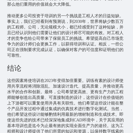
那么他们重用的价值就会大大降低。
推动更多公司投资于培训的另一个挑战是工程人才的日益短缺。
事实上，我们已经看到有预测说，到2030年，世界将缺少数百万
的工程师。公司，无论规模大小，都已经感受到了这种短缺，并
且已经认识到他们需要让他们的设计师尽可能的有效。对工程人
才的竞争也给公司带来了保留员工的挑战。希望提高自己市场竞
争力的设计师们会更换工作，以获得培训和认证。相反，一些公
司正在强制要求完成认证，以确保对客户的可信度和证明他们的
可靠性。
结论
这些因素将使培训在2023年变得加倍重要。训练有素的设计师使
用共享流程将消除混乱、加速设计迭代、提高质量，并推动更高
水平的合作和创新。最终，公司希望更高效、更有生产力的工程
师能够创造出高质量、可直接制造的设计，这些设计在价值链的
上下游都可以重复使用并具有关联性。他们希望这些设计能在整
个产品开发过程中通过集成的仿真技术进行数字化测试。当然，
他们希望这些设计能够酌情利用最新的增材制造和生成技术。即
使这些先进的技术已经深深地集成到CAD环境中，关于其应用的
基本培训也是迄今为止最有效的实现全面生产力的途径。这为工
程师和设计师提供了他们所需的知识和资源，以保持数字线索的