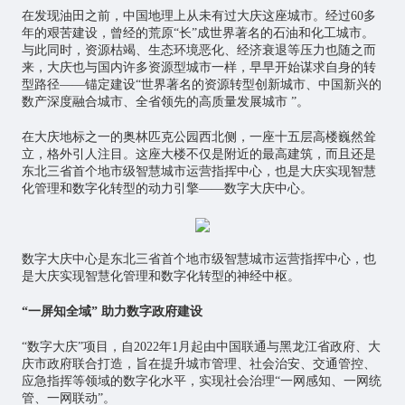
在发现油田之前，中国地理上从未有过大庆这座城市。经过60多
年的艰苦建设，曾经的荒原“长”成世界著名的石油和化工城市。
与此同时，资源枯竭、生态环境恶化、经济衰退等压力也随之而
来，大庆也与国内许多资源型城市一样，早早开始谋求自身的转
型路径——锚定建设“世界著名的资源转型创新城市、中国新兴的
数产深度融合城市、全省领先的高质量发展城市 ”。
在大庆地标之一的奥林匹克公园西北侧，一座十五层高楼巍然耸
立，格外引人注目。这座大楼不仅是附近的最高建筑，而且还是
东北三省首个地市级
智慧城市
运营指挥中心，也是大庆实现智慧
化管理和数字化转型的动力引擎——数字大庆中心。
数字大庆中心是东北三省首个地市级智慧城市运营指挥中心，也
是大庆实现智慧化管理和数字化转型的神经中枢。
“一屏知全域” 助力数字政府建设
“数字大庆”项目，自2022年1月起由中国联通与黑龙江省政府、大
庆市政府联合打造，旨在提升城市管理、社会治安、交通管控、
应急指挥等领域的数字化水平，实现社会治理“一网感知、一网统
管、一网联动”。