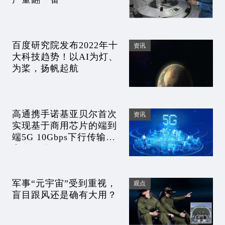
百度研究院发布2022年十
资讯
大科技趋势！以AI为灯、
为桨，扬帆起航
高通携手诺基亚贝尔首次
资讯
实现基于商用芯片的端到
端5G 10Gbps下行传输速
率里程碑
军事“元宇宙”受到重视，
观点
盲目跟风还是确有大用？