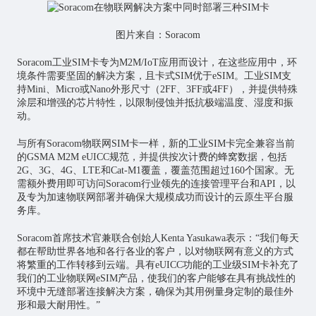
图片来自：Soracom
Soracom工业SIM卡专为M2M/IoT应用而设计，在这些应用中，环
境条件需要坚固的解决方案，且卡式SIM优于eSIM。工业SIM支
持Mini、Micro或Nano外形尺寸（2FF、3FF或4FF），并提供特殊
涂层和增强的
芯片
特性，以限制侵蚀并抵抗极端温度、湿度和振
动。
与所有Soracom物联网SIM卡一样，新的工业SIM卡完全兼容当前
的GSMA M2M eUICC规范，并提供按次计费的蜂窝数据，包括
2G、3G、4G、LTE和Cat-M1覆盖，覆盖范围超过160个国家。无
需额外费用即可访问Soracom行业领先的连接管理平台和API，以
及专为加速物联网部署并确保大规模成功而设计的云原生平台服
务库。
Soracom首席技术官兼联合创始人Kenta Yasukawa表示：“我们每天
都在帮助世界各地和各行各业的客户，以对物联网有意义的方式
将繁重的工作转移到云端。具有eUICC功能的工业级SIM卡补充了
我们的工业物联网eSIM产品，使我们的客户能够在具有挑战性的
环境中无缝部署连接解决方案，确保为其用例量身定制的最佳外
形和最大耐用性。”