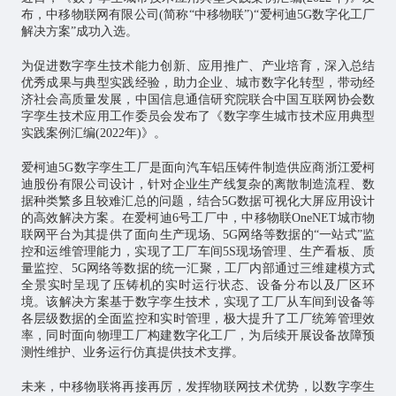
布，中移
物联网
有限公司(简称“中移物联”)“爱柯迪5G数字化工厂
解决方案”成功入选。
为促进数字孪生技术能力创新、应用推广、产业培育，深入总结
优秀成果与典型实践经验，助力企业、城市数字化转型，带动经
济社会高质量发展，中国信息通信研究院联合中国互联网协会数
字孪生技术应用工作委员会发布了《数字孪生城市技术应用典型
实践案例汇编(2022年)》。
爱柯迪5G数字孪生工厂是面向汽车铝压铸件制造供应商浙江爱柯
迪股份有限公司设计，针对企业生产线复杂的离散制造流程、数
据种类繁多且较难汇总的问题，结合5G数据可视化大屏应用设计
的高效解决方案。在爱柯迪6号工厂中，中移物联OneNET城市物
联网平台为其提供了面向生产现场、5G网络等数据的“一站式”监
控和运维管理能力，实现了工厂车间5S现场管理、生产看板、质
量监控、5G网络等数据的统一汇聚，工厂内部通过三维建模方式
全景实时呈现了压铸机的实时运行状态、设备分布以及厂区环
境。该解决方案基于数字孪生技术，实现了工厂从车间到设备等
各层级数据的全面监控和实时管理，极大提升了工厂统筹管理效
率，同时面向物理工厂构建数字化工厂，为后续开展设备故障预
测性维护、业务运行仿真提供技术支撑。
未来，中移物联将再接再厉，发挥物联网技术优势，以数字孪生