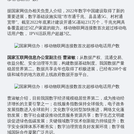
据国家网信办相关负责人介绍，2022年数字中国建设取得了新的
重要进展，数字基础设施实现“市市通千兆、县县通5G、村村通
宽带”。截至2022年底累计建设开通5G基站231万个，千兆光网具
备覆盖超过5亿户家庭的能力。移动
物联网
连接数首次超过移动电
话用户数， IPV6活跃用户超越7亿。
国家互联网信息办公室副主任 曹淑敏：
从数据产权、流通交易、
收益分配、安全治理等方面，构建数据基础制度。我国数据产量
稳居世界第二。数据共享去年也取得了积极进展，已经有208个省
级和城市的地方政府上线政府数据开放平台。
曹淑敏介绍，目前我国数字经济规模稳居世界第二，成为推动经
济增长的主要引擎之一；在线服务指数保持全球领先，电子政务
发展指数进入全球前列；文化数字化转型加快推进，网络文化蓬
勃发展；数字社会建设推动优质服务资源共享；数字生态文明建
设促进绿色低碳发展；关键领域数字技术创新能力持续提升；数
字安全保障体系不断夯实；数字治理营造良好发展环境；数字领
域国际合作凝聚广泛共识。