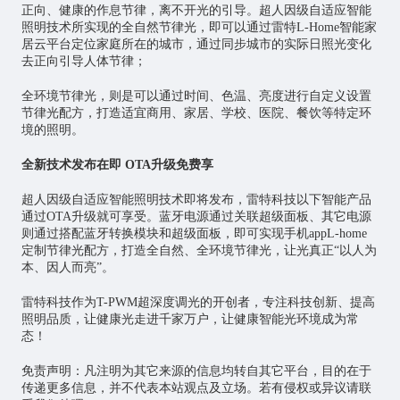
正向、健康的作息节律，离不开光的引导。超人因级自适应智能
照明技术所实现的全自然节律光，即可以通过雷特L-Home
智能家
居
云平台定位家庭所在的城市，通过同步城市的实际日照光变化
去正向引导人体节律；
全环境节律光，则是可以通过时间、色温、亮度进行自定义设置
节律光配方，打造适宜商用、家居、学校、医院、餐饮等特定环
境的照明。
全新技术发布在即 OTA升级免费享
超人因级自适应智能照明技术即将发布，雷特科技以下智能产品
通过OTA升级就可享受。蓝牙电源通过关联超级面板、其它电源
则通过搭配蓝牙转换模块和超级面板，即可实现手机appL-home
定制节律光配方，打造全自然、全环境节律光，让光真正“以人为
本、因人而亮”。
雷特科技作为T-PWM超深度调光的开创者，专注科技创新、提高
照明品质，让健康光走进千家万户，让健康智能光环境成为常
态！
免责声明：凡注明为其它来源的信息均转自其它平台，目的在于
传递更多信息，并不代表本站观点及立场。若有侵权或异议请联