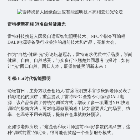
雷特携新亮相 冠名自然健康光
雷特科技携超人因级自适应智能照明技术、NFC全指令可编程
DALI电源等备受行业关注的超前技术和产品，亮相大会。
作为“自然·健康·光”分论坛总冠名，雷特追求优质生活品质，崇尚
健康、自由、自然感受，与众多行业翘楚共同思考与探讨：如何
让“光”回归自然、回归人本，展望智能照明新未来！
引领chat时代智能照明
论坛首日，主办方联合创始人/首席照明技术官徐庆辉老师发表了
精彩绝伦的演讲，重点提及了雷特NFC 全指令可编程DALI电
源：该产品保留了传统的调试方式，增设了多一项通过NFC快速
调试的极简方法，可对电源做预编程！比如需要设定的场景、功
率、色温等不用去现场，提前在仓库就做好预设。
正如徐老师所说，“这是会和设计师提前chat好参数的黑科技，这
种’调试前置’的玩法，很可能会掀起一个全新服务模式。