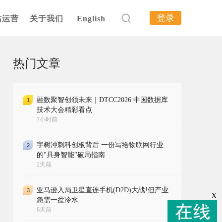
登录
站运营
关于我们
English
热门文章
融数聚智创领未来｜DTCC2026 中国数据库
1
技术大会精彩看点
7小时前
宇树冲刺科创板背后:一份写给物联网行业
2
的"具身智能"破局指南
2天前
亚马逊入局卫星直连手机(D2D)大战!但产业
3
X
急需一盆冷水
6天前