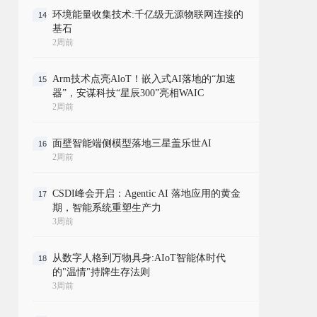
环境能量收集技术:千亿级无源物联网连接的
14
基石
2周前
Arm技术点亮AloT！嵌入式AI落地的“加速
15
器”，安谋科技“星辰300”亮相WAIC
2周前
面壁智能端侧模型落地三星盖乐世AI
16
2周前
CSDI峰会开启：Agentic AI 落地应用的黄金
17
期，智能系统重塑生产力
3周前
从数字人格到万物具身:AIoT智能体时代
18
的"温情"持牌生存法则
3周前