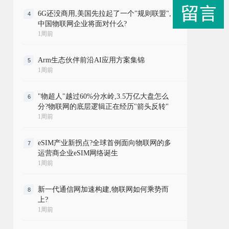
6G还没商用,美国先拉起了一个"规则联盟",
4
中国物联网企业将面对什么?
1周前
Arm生态伙伴前沿AI应用方案集锦
5
1周前
"物超人"越过60%分水岭,3.5万亿大盘怎么
6
分?物联网的底层逻辑正在经历"箭头反转"
1周前
eSIM产业新拐点?全球首例面向物联网的多
7
运营商企业eSIM网络诞生
1周前
新一代通信网加速构建,物联网如何乘势而
8
上?
1周前