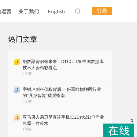
登录
站运营
关于我们
English
热门文章
融数聚智创领未来｜DTCC2026 中国数据库
1
技术大会精彩看点
2天前
宇树冲刺科创板背后:一份写给物联网行业
2
的"具身智能"破局指南
4天前
亚马逊入局卫星直连手机(D2D)大战!但产业
3
X
急需一盆冷水
1周前