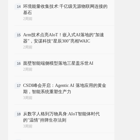
环境能量收集技术:千亿级无源物联网连接的
14
基石
2周前
Arm技术点亮AloT！嵌入式AI落地的“加速
15
器”，安谋科技“星辰300”亮相WAIC
2周前
面壁智能端侧模型落地三星盖乐世AI
16
2周前
CSDI峰会开启：Agentic AI 落地应用的黄金
17
期，智能系统重塑生产力
3周前
从数字人格到万物具身:AIoT智能体时代
18
的"温情"持牌生存法则
3周前