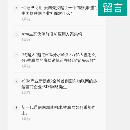
6G还没商用,美国先拉起了一个"规则联盟",
4
中国物联网企业将面对什么?
1周前
Arm生态伙伴前沿AI应用方案集锦
5
1周前
"物超人"越过60%分水岭,3.5万亿大盘怎么
6
分?物联网的底层逻辑正在经历"箭头反转"
1周前
eSIM产业新拐点?全球首例面向物联网的多
7
运营商企业eSIM网络诞生
1周前
新一代通信网加速构建,物联网如何乘势而
8
上?
1周前