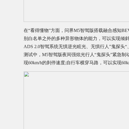
在“看得懂物”方面，问界M5智驾版搭载融合感知B
别白名单之外的多种异形物体的能力，可以实现倾
ADS 2.0智驾系统无惧逆光眩光、无惧行人”鬼
测试中，M5智驾版夜间强炫光行人“鬼探头”紧急制动
现60km/h的刹停速度;自行车横穿马路，可以实现60k