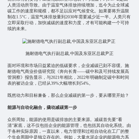
人类活动所导致。由于温室气体排放持续增加，迄今为止全球减
碳工作的速度和规模，都不足以应对气候变化。如果要将升温限
制在1.5°C，温室气体排放量到2030年需要减少近一半。人类只有
立即采取行动，加快减碳的速度和力度，才有可能构建一个可持
续的未来。
施耐德电气执行副总裁,中国及东亚区总裁尹正
面对环境和市场日益紧迫的低碳要求，企业减碳已刻不容缓。施
耐德电气商业价值研究院《奔向长青——碳中和及可持续发展高
管洞察》报告显示，与2021年相比，2022年明确制定碳中和时间
表的被访企业，已经从39%大幅增长到54%。
既然动力和目标兼备，那么企业减碳的第一步，要从哪里开始？
能源与自动化融合，撬动减碳第一步
众所周知，能源的使用是碳排放的主要来源。减碳首先要“看
清”家底，这不仅包括企业的能源管理，也包括其自动化系统。由
于各种实际原因，一直以来，电力管理和过程自动化在工厂的整
个生命周期中是独立存在的。例如，大量水泥企业的能源电力系