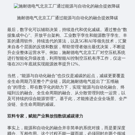
施耐德电气北京工厂通过能源与自动化的融合提效降碳
最后，数字化可以辅助决策，持续迭代和优化减碳。通过整合“数
据集成中心”、开放平台架构、工业
数字孪生
和能源数字孪生、丰
富的通用软件、持续迭代的算法，以及5G和AI等领先技术，汇聚
来自各个层面的反馈和数据，帮助管理者做出最优决策，不断提
升企业整体运营水平。例如，施耐德电气北京工厂对空压机系统
进行智能化升级改造，利用智能AI控制空压机有序工作，仅这一
项在2021年底就实现能源效率提升12%。
当然，“能源与自动化融合”也仅仅是减碳的起点，减碳更要覆盖
全生命周期乃至整个产业链，因此施耐德电气提出了“五维融
合”的理念，即在数字化的助力下，实现“能源与自动化融合、终
端到云的融合、全生命周期的融合、从分散管理到统一运营，以
及可持续的综合能源管理”。基于此，才能推进企业全场景、全产
业链、全生命周期的减碳。
双料专家，赋能产业释放指数级减碳潜力
事实上，能源和自动化的融合并非简单的系统对接，而是要深度
耦合、互相作用。这个过程不能一蹴而就，必须同时在两个领域