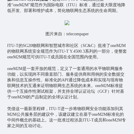
准“oneM2M”规范作为国际电联（ITU）标准，通过最大限度地降
低开发、部署和维护成本，简化
物联网
生态系统的生命周期。
图片来自：telecompaper
ITU-T的SG20物联网和
智慧城市
和社区（SC&C）批准了oneM2M
的物联网系统安全规范作为ITU-T Y.4500.3系列的一部分，使整套
oneM2M规范可供ITU-T成员国在全国范围内使用。
oneM2M是一套开放的规范，定义了一套通用的水平物联网服务
功能，以实现跨不同垂直部门、服务提供商和用例的安全数据交
换和信息互操作性。标准化的API通过降低成本和实现与现有物
联网技术的互通来证明物联网生态系统的未来。oneM2M标准提
供一个互操作性测试框架，并支持全球认证论坛（GCF）针对基
于oneM2M的产品制定的全球认证计划。
凭借这一最新里程碑，ITU-T进一步将物联网安全功能添加到其
M2M公共服务层的建议中，该建议建立在基于oneM2M标准化的
中间件概念的基础上。这一批准过程涉及ITU-T成员和oneM2M专
家之间的互动讨论。