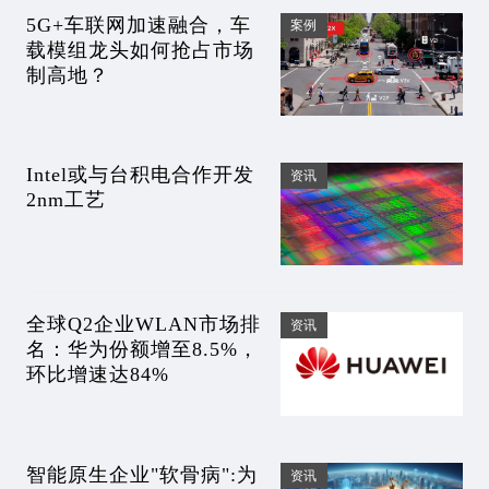
到20元
5G+车联网加速融合，车
案例
载模组龙头如何抢占市场
制高地？
Intel或与台积电合作开发
资讯
2nm工艺
全球Q2企业WLAN市场排
资讯
名：华为份额增至8.5%，
环比增速达84%
智能原生企业"软骨病":为
资讯