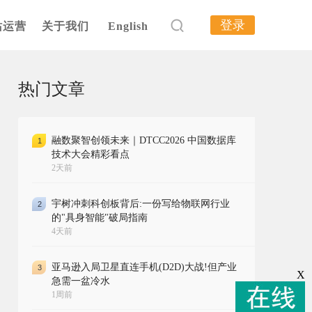
登录
站运营
关于我们
English
热门文章
融数聚智创领未来｜DTCC2026 中国数据库
1
技术大会精彩看点
2天前
宇树冲刺科创板背后:一份写给物联网行业
2
的"具身智能"破局指南
4天前
亚马逊入局卫星直连手机(D2D)大战!但产业
3
X
急需一盆冷水
1周前