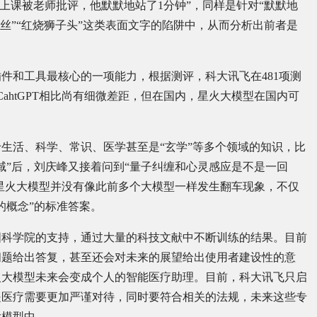
聪上课被老师批评，他默默地站了1分钟”，同样是针对“默默地
丝”“红烧狮子头”这类表面文字的陷阱中，从而分析出前者是
件和工具最核心的一项能力，根据测评，科大讯飞在481项测
ahtGPT相比尚有细微差距，但在国内，星火大模型在国内可
生活、科学、常识、医学甚至是“玄学”等多个领域的知识，比
域”后，刘庆峰又接着问到“量子纠缠和心灵感应是不是一回
是星火大模型并没有像此前多个大模型一样发生翻车现象，不仅
的概念”的标准答案。
国科学院的支持，通过大量的科技文献中不断训练的结果。目前
问题给出答复，甚至还会对未来的展望给出使用者建设性的意
火大模型未来会变成个人的智能医疗助理。目前，科大讯飞只启
是医疗需要更加严谨对待，同时要符合相关的法规，未来这些专
大模型中。