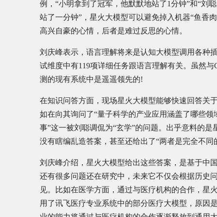
例，“小明拿到了冠军，他默默地站了1分钟”和“刘
站了一分钟”，星火大模型可以避免掉入机器“鱼香肉
高兴自豪的心情，后者是难过反思的心情。
刘庆峰表示，语言理解将来是认知大模型调用各种插
试维度中有119项详细任务跟语言理解有关。虽然与C
测的现有系统中是遥遥领先的!
在知识问答方面，现场星火大模型能够快速回答关于
如在向其询问了“量子科学的产业应用涵盖了哪些领
事”这一被刘聪调侃为“玄学”的问题。出乎意料的
没有瞎编乱造答案，甚至还给出了“两者是完全不同
刘庆峰介绍，星火大模型给出这些答案，是基于中
还有很多问题还在研究中，未来它不仅会根据历史
见。比如在医学方面，通过与医疗机构的合作，星
用了讯飞医疗专业系统中的部分医疗大模型，原因
业的能力将通过与医疗机构的合作逐渐释放到通用