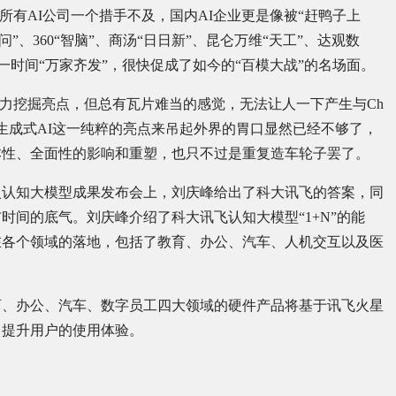
球所有AI公司一个措手不及，国内AI企业更是像被“赶鸭子上
”、360“智脑”、商汤“日日新”、昆仑万维“天工”、达观数
”……一时间“万家齐发”，很快促成了如今的“百模大战”的名场面。
也尽力挖掘亮点，但总有瓦片难当的感觉，无法让人一下产生与Ch
凭借生成式AI这一纯粹的亮点来吊起外界的胃口显然已经不够了，
本性、全面性的影响和重塑，也只不过是重复造车轮子罢了。
火认知大模型成果发布会上，刘庆峰给出了科大讯飞的答案，同
时间的底气。刘庆峰介绍了科大讯飞认知大模型“1+N”的能
型在各个领域的落地，包括了教育、办公、汽车、人机交互以及医
育、办公、汽车、数字员工四大领域的硬件产品将基于讯飞火星
，提升用户的使用体验。