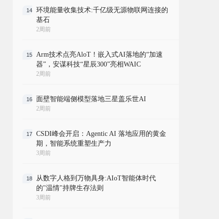
环境能量收集技术:千亿级无源物联网连接的
14
基石
2周前
Arm技术点亮AloT！嵌入式AI落地的“加速
15
器”，安谋科技“星辰300”亮相WAIC
2周前
面壁智能端侧模型落地三星盖乐世AI
16
2周前
CSDI峰会开启：Agentic AI 落地应用的黄金
17
期，智能系统重塑生产力
3周前
从数字人格到万物具身:AIoT智能体时代
18
的"温情"持牌生存法则
3周前