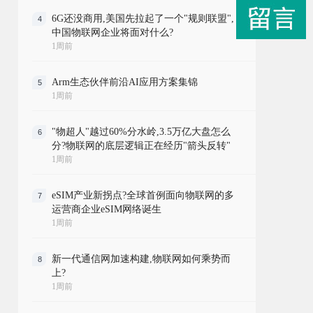
6G还没商用,美国先拉起了一个"规则联盟",
4
中国物联网企业将面对什么?
1周前
Arm生态伙伴前沿AI应用方案集锦
5
1周前
"物超人"越过60%分水岭,3.5万亿大盘怎么
6
分?物联网的底层逻辑正在经历"箭头反转"
1周前
eSIM产业新拐点?全球首例面向物联网的多
7
运营商企业eSIM网络诞生
1周前
新一代通信网加速构建,物联网如何乘势而
8
上?
1周前