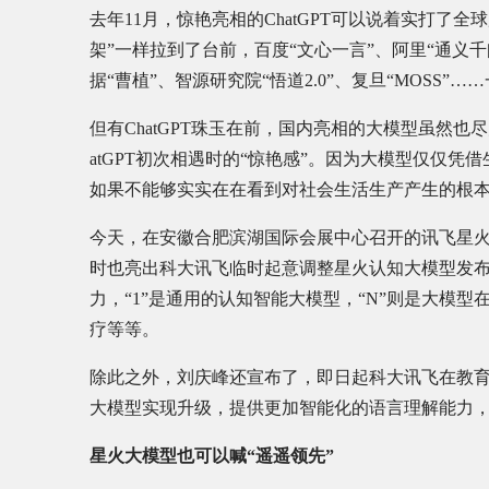
去年11月，惊艳亮相的ChatGPT可以说着实打了全
架”一样拉到了台前，百度“文心一言”、阿里“通义千问
据“曹植”、智源研究院“悟道2.0”、复旦“MOSS
但有ChatGPT珠玉在前，国内亮相的大模型虽然
atGPT初次相遇时的“惊艳感”。因为大模型仅仅
如果不能够实实在在看到对社会生活生产产生的根
今天，在安徽合肥滨湖国际会展中心召开的讯飞星
时也亮出科大讯飞临时起意调整星火认知大模型发布
力，“1”是通用的认知智能大模型，“N”则是大模
疗等等。
除此之外，刘庆峰还宣布了，即日起科大讯飞在教
大模型实现升级，提供更加智能化的语言理解能力
星火大模型也可以喊“遥遥领先”