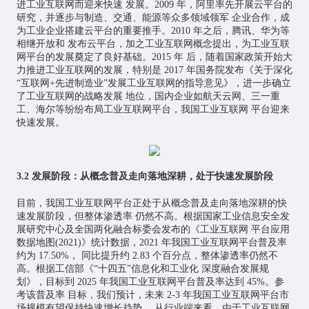
进工业互联网而迎来快速 发展。2009 年，阿里率先开展云平台的
研究，并逐步与制造、交通、能源等众多领域领军 企业合作，成
为工业企业搭建云平台的重要推手。2010 年之后，腾讯、华为等
相继开放和 发布云平台，加之工业互联网概念提出，为工业互联
网平台的发展奠定了良好基础。2015 年 后，随着国家政策开始大
力推进工业互联网的发展，特别是 2017 年国务院发布《关于深化
“互联网+先进制造业”发展工业互联网的指导意见》，进一步确立
了工业互联网的战略发展 地位，国内企业如航天云网、三一重
工、海尔等纷纷布局工业互联网平台，我国工业互联网 平台迎来
快速发展。
3.2 发展阶段：从概念普及走向落地深耕，处于快速发展阶段
目前，我国工业互联网平台正处于从概念普及走向落地深耕的快
速发展阶段，但整体渗透率 仍然不高。根据国家工业信息安全发
展研究中心及全国两化融合标委会发布的《工业互联网 平台应用
数据地图(2021)》统计数据，2021 年我国工业互联网平台普及率
约为 17.50%， 同比提升约 2.83 个百分点，整体渗透率仍然不
高。根据工信部《“十四五”信息化和工业化 深度融合发展规
划》，目标到 2025 年我国工业互联网平台普及率达到 45%。参
考该普及率 目标，我们预计，未来 2-3 年我国工业互联网平台市
场规模有望保持快速增长趋势。 从行业端来看，由于工业互联网