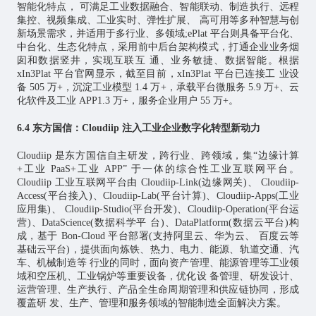
智能化特点， 可满足工业数据融合、智能联动、制造执行、远程
集控、视频集成、工业实时、弹性扩展、 高可用等多种智慧与创
新场景需求，并适用于多行业、多领域;ePlat 平台则具备平台化、
中台化、生态化特点，采用前中后台架构模式，打通企业业务烟
囱和数据竖井，实现互联互 通、业务敏捷、数据智能。根据
xIn3Plat 平台官网显示，截至目前，xIn3Plat 平台已连接工 业设
备 505 万+，沉淀工业模型 1.4 万+，承载平台微服务 5.9 万+、云
化软件及工业 APP1.3 万+，服务企业用户 55 万+。
6.4 东方国信：Cloudiip 注入工业企业数字化转型新动力
Cloudiip 是东方国信自主研发，跨行业、跨领域，集“边缘计算
+工业 PaaS+工业 APP” 于一体的综合性工业互联网平台。
Cloudiip 工业互联网平台由 Cloudiip-Link(边缘网关)、 Cloudiip-
Access(平台接入)、Cloudiip-Lab(平台计算)、Cloudiip-Apps(工业
应用集)、 Cloudiip-Studio(平台开发)、Cloudiip-Operation(平台运
营)、DataScience(数据科学平 台)、DataPlatform(数据云平台)构
成，基于 Bon-Cloud 平台部署(支持阿里云、华为云、 百度云等
基础云平台)，提供面向炼铁、热力、电力、能源、轨道交通、汽
车、机械制造等 行业的同时，面向资产管理、能源管理等工业领
域和空压机、工业锅炉等重要设备，优化设 备管理、研发设计、
运营管理、生产执行、产品全生命周期管理和供应链协同，形成
覆盖研 发、生产、管理和服务领域的智能制造全面解决方案。