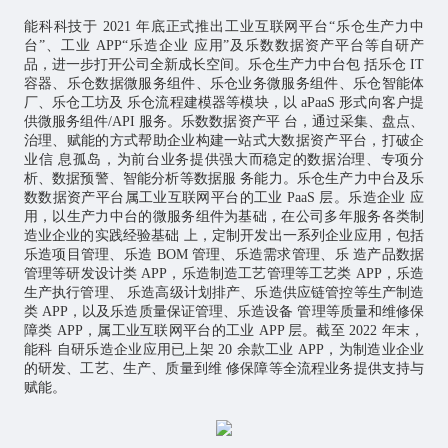
能科科技于 2021 年底正式推出工业互联网平台“乐仓生产力中
台”、工业 APP“乐造企业 应用”及乐数数据资产平台等自研产
品，进一步打开公司全新成长空间。乐仓生产力中台包 括乐仓 IT
容器、乐仓数据微服务组件、乐仓业务微服务组件、乐仓智能体
厂、乐仓工坊及 乐仓流程建模器等模块，以 aPaaS 形式向客户提
供微服务组件/API 服务。乐数数据资产平 台，通过采集、盘点、
治理、赋能的方式帮助企业构建一站式大数据资产平台，打破企
业信 息孤岛，为前台业务提供强大而稳定的数据治理、专项分
析、数据预警、智能分析等数据服 务能力。乐仓生产力中台及乐
数数据资产平台属工业互联网平台的工业 PaaS 层。乐造企业 应
用，以生产力中台的微服务组件为基础，在公司多年服务各类制
造业企业的实践经验基础 上，定制开发出一系列企业应用，包括
乐造项目管理、乐造 BOM 管理、乐造需求管理、乐 造产品数据
管理等研发设计类 APP，乐造制造工艺管理等工艺类 APP，乐造
生产执行管理、 乐造高级计划排产、乐造供应链管控等生产制造
类 APP，以及乐造质量保证管理、乐造设备 管理等质量和维修保
障类 APP，属工业互联网平台的工业 APP 层。截至 2022 年末，
能科 自研乐造企业应用已上架 20 余款工业 APP，为制造业企业
的研发、工艺、生产、质量到维 修保障等全流程业务提供支持与
赋能。