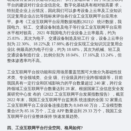
平台的建设对行业企业信息化、数字化基础具有相对较高要 求，
特别是企业上云情况，因此我们可以参考设备上云率及工业知识
沉淀复用企业占比等指标来评估各行业工业互联网平台应用水
平。参考《工业互联网平台应用数据地图(2021)》 统计数据，我
国电力、轻工、交通设备制造及电子等行业工业互联网平台应用
水平相对较高， 2021 年我国电力行业设备上云率最高，约为
25.83%，其次为电子、交通设备制造及轻工行 业，设备上云率分
别为 22.30%、18.22%及 17.88%;各行业实现工业知识沉淀复用企
业比 例最高的为电子行业，约为 18.68%，其次为机械、轻工及
交通设备制造行业，比例分别为 18.04%、17.16%及 13.24%，但
整体渗透率均不高。
工业互联网平台按功能和应用场景覆盖范围可大致分为基础性技
术类、专业领域类、企业 级、行业级及跨行业跨领域级等，目前
我国具有一定行业和区域影响力的平台数量超过 240 家，跨行业
跨领域工业互联网平台数量达到 28 家。根据国家工业信息安全发
展研究中心发 布的《2022 工业互联网平台发展指数报告》，截至
2022 年末，我国工业互联网平台监测系 统连接的全国 32 家重点
工业互联网平台工业设备连接总数为 8,049.60 万台，工业模型数
量合计为 85.16 万个，工业 APP 数量达到 29.33 万个，我国工业
互联网平台行业整体保持 快速发展趋势。
四、工业互联网平台行业空间、格局如何?