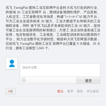
讯飞 TuringPlat 图聆工业互联网平台是科大讯飞打造的跨行业、
跨领域 AI 工业互联网平 台，围绕设备预测性维护、产品质检、
人机交互、工艺参数优化等场景，构建“1+1+4+1”AI 能力平台，
可为工业企业提供标准 AI 能力、工业大数据平台和相关的工业
物联设备，同时 基于讯飞以及开发者提供的工业 AI 能力，提供
可被工业企业直接调用的标准接口，方便工 业企业快速形成工业
应用，包含智能语音、工业视觉、工业模型训练和知识图谱四个
平台， 助力企业数字化升级转型。根据科大讯飞官网显示数据，
目前讯飞 TuringPlat 图聆工业互 联网平台已覆盖 9 大领域、20 大
行业，拥有工业模型 5,845 个。
提交
0
条
默认
最早
最热
评分最高