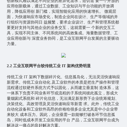
创新模式难以满足不同企业的差异化需求，迫切需 要一个开放的
应用创新载体，通过工业数据、工业知识与平台功能的开放调
用，降低应用创 新门槛，实现智能化应用的快速增长。 微观层
面，为快速响应市场变化，制造企业间在设计、生产等领域的并
行组织与资源协同日 益频繁，要求企业设计、生产和管理系统都
要更好支持与其他企业的业务交互，这就需要一 个新的交互工
具，实现不同主体、不同系统间的高效集成。海量数据管理、工
业应用创新与 深度业务协同，是工业互联网平台发展的主要驱动
力量。
2.2 工业互联网平台较传统工业 IT 架构优势明显
传统工业 IT 架构下数据碎片化、信息孤岛化，无法灵活快速响应
新需求。传统工业自动化 及工业软件的本质是把生产操作和管理
流程通过软硬件系统方式予以固化，从而建立垂直制 造体系，这
一体系下负责不同业务环节或流程的子系统间彼此孤立，形成大
量烟囱式系统和 碎片化信息，无法满足新形势下企业统筹规划、
决策优化、高效管理及灵活快速响应等新需 求。此外，传统工业
自动化设备和工业软件高昂的价格给很多企业尤其是中小企业带
来较大 成本压力。因此，企业亟需一款能够打破各环节信息孤
岛，同时低成本开发工业应用的平台 产品，工业互联网平台成为
解决这一痛点的良好解决方案。