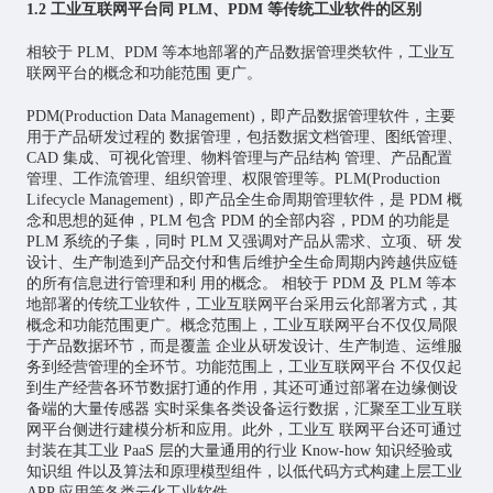
1.2 工业互联网平台同 PLM、PDM 等传统工业软件的区别
相较于 PLM、PDM 等本地部署的产品数据管理类软件，工业互
联网平台的概念和功能范围 更广。
PDM(Production Data Management)，即产品数据管理软件，主要
用于产品研发过程的 数据管理，包括数据文档管理、图纸管理、
CAD 集成、可视化管理、物料管理与产品结构 管理、产品配置
管理、工作流管理、组织管理、权限管理等。PLM(Production
Lifecycle Management)，即产品全生命周期管理软件，是 PDM 概
念和思想的延伸，PLM 包含 PDM 的全部内容，PDM 的功能是
PLM 系统的子集，同时 PLM 又强调对产品从需求、立项、研 发
设计、生产制造到产品交付和售后维护全生命周期内跨越供应链
的所有信息进行管理和利 用的概念。 相较于 PDM 及 PLM 等本
地部署的传统工业软件，工业互联网平台采用云化部署方式，其
概念和功能范围更广。概念范围上，工业互联网平台不仅仅局限
于产品数据环节，而是覆盖 企业从研发设计、生产制造、运维服
务到经营管理的全环节。功能范围上，工业互联网平台 不仅仅起
到生产经营各环节数据打通的作用，其还可通过部署在边缘侧设
备端的大量传感器 实时采集各类设备运行数据，汇聚至工业互联
网平台侧进行建模分析和应用。此外，工业互 联网平台还可通过
封装在其工业 PaaS 层的大量通用的行业 Know-how 知识经验或
知识组 件以及算法和原理模型组件，以低代码方式构建上层工业
APP 应用等各类云化工业软件。