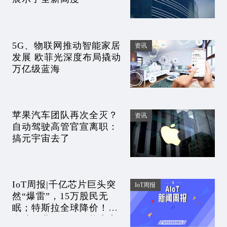
5G、物联网推动智能家居
资讯
发展 欧菲光深度布局撬动
万亿级蓝海
苹果汽车团队再次全灭？
资讯
自动驾驶高管官宣离职：
搞元宇宙去了
IoT周报|千亿芯片巨头突
IoT周报
然“爆雷”，15万股民无
眠；特斯拉全球降价！要
血洗行业？任泽平炮轰宁