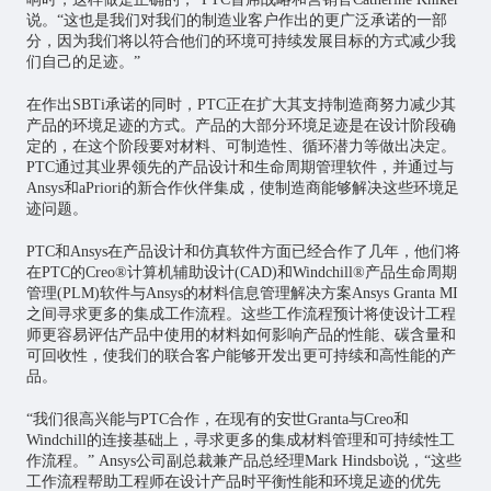
说。“这也是我们对我们的制造业客户作出的更广泛承诺的一部
分，因为我们将以符合他们的环境可持续发展目标的方式减少我
们自己的足迹。”
在作出SBTi承诺的同时，PTC正在扩大其支持制造商努力减少其
产品的环境足迹的方式。产品的大部分环境足迹是在设计阶段确
定的，在这个阶段要对材料、可制造性、循环潜力等做出决定。
PTC通过其业界领先的产品设计和生命周期管理软件，并通过与
Ansys和aPriori的新合作伙伴集成，使制造商能够解决这些环境足
迹问题。
PTC和Ansys在产品设计和仿真软件方面已经合作了几年，他们将
在PTC的Creo®计算机辅助设计(CAD)和Windchill®产品生命周期
管理(PLM)软件与Ansys的材料信息管理解决方案Ansys Granta MI
之间寻求更多的集成工作流程。这些工作流程预计将使设计工程
师更容易评估产品中使用的材料如何影响产品的性能、碳含量和
可回收性，使我们的联合客户能够开发出更可持续和高性能的产
品。
“我们很高兴能与PTC合作，在现有的安世Granta与Creo和
Windchill的连接基础上，寻求更多的集成材料管理和可持续性工
作流程。” Ansys公司副总裁兼产品总经理Mark Hindsbo说，“这些
工作流程帮助工程师在设计产品时平衡性能和环境足迹的优先