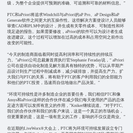
级，为整个企业提供可预测的准确、可追溯和可靠的材料信息。”
PTC和aPriori将追求Windchill与aPriori的aP Pro、aP Design和aP
Generate软件之间更大的互操作性。这些解决方案使设计人员能够
审查CAD和PLM中的设计，并生成有关零件成本、可制造性和环
境足迹的报告。如果需要修改，aPriori的软件可以为设计者生成
改进建议。这个过程可以增加在过高的成本和占用空间之前作出
改变的可能性。
“今天的制造商面临着同时提高利润率和可持续性的持续压
力。”aPriori公司总裁兼首席执行官Stephanie Feraday说，“ aPriori
公司在提供自动化制造见解方面具有独特的优势，可以从早期产
品设计到生产过程中削减成本，减少碳排放，并提高生产力。扩
大我们与PTC的关系，将有助于PTC的客户利用我们的全部能力
和他们的PTC投资，迅速而自信地做出产品决策。”
“环境可持续性是许多制造企业的首要任务，我们相信PTC和像
Ansys和aPriori这样的合作伙伴在减少我们每天使用的产品的总体
足迹方面可以发挥有意义的作用，”Kniker继续说道。“对于PTC、
我们的合作伙伴和我们的客户来说，这是一个真正的市场机会，
但更重要的是，这是一项有意义的工作，影响的不仅仅是商业。”
在近期的LiveWorx®大会上，PTC将为环境可持续发展设立专门