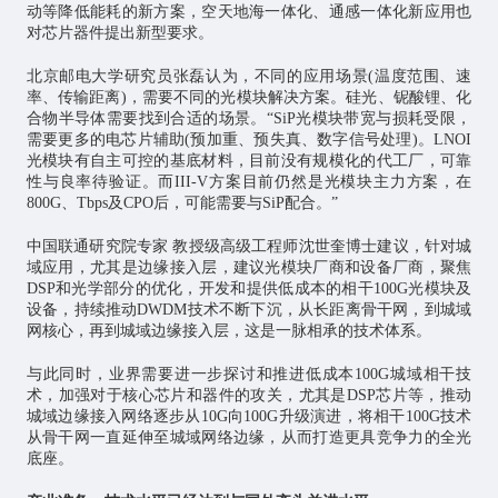
动等降低能耗的新方案，空天地海一体化、通感一体化新应用也
对芯片器件提出新型要求。
北京邮电大学研究员张磊认为，不同的应用场景(温度范围、速
率、传输距离)，需要不同的光模块解决方案。硅光、铌酸锂、化
合物半导体需要找到合适的场景。“SiP光模块带宽与损耗受限，
需要更多的电芯片辅助(预加重、预失真、数字信号处理)。LNOI
光模块有自主可控的基底材料，目前没有规模化的代工厂，可靠
性与良率待验证。而III-V方案目前仍然是光模块主力方案，在
800G、Tbps及CPO后，可能需要与SiP配合。”
中国联通研究院专家 教授级高级工程师沈世奎博士建议，针对城
域应用，尤其是边缘接入层，建议光模块厂商和设备厂商，聚焦
DSP和光学部分的优化，开发和提供低成本的相干100G光模块及
设备，持续推动DWDM技术不断下沉，从长距离骨干网，到城域
网核心，再到城域边缘接入层，这是一脉相承的技术体系。
与此同时，业界需要进一步探讨和推进低成本100G城域相干技
术，加强对于核心芯片和器件的攻关，尤其是DSP芯片等，推动
城域边缘接入网络逐步从10G向100G升级演进，将相干100G技术
从骨干网一直延伸至城域网络边缘，从而打造更具竞争力的全光
底座。