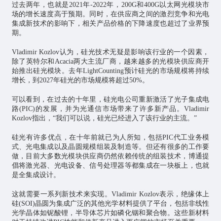
过去两年，也就是2021年-2022年，200G和400G以太网光模块市
场的增长速度高于预期。同时，在供应商之间的激烈竞争和光电
集成新技术的影响下，相关产品价格的下降速度也超过了业界预
期。
Vladimir Kozlov认为，硅光技术无疑是影响该行业的一个因素，
除了英特尔和Acacia两大主流厂商，越来越多的光模块供应商开
始推出硅光模块。去年LightCounting预计硅光的市场规模将持续
增长，到2027年硅光的市场规模将超过50%。
可以看到，在过去的十年里，硅光电公司重新激活了光子集成电
路(PIC)的发展，并为光通信市场带来了许多新产品。Vladimir
Kozlov指出，“我们可以说，硅光已经进入了该行业的主流。”
硅光有许多优点，在十年前就已为人所知，包括PIC代工业务模
式、光电集成以及晶圆规模组装及制造等。但还有很多的工作要
做，目前大多数光模块供应商仍然依赖传统的组装技术，博通提
倡将激光器、光电设备、信号处理器等都集成在一块板上，也就
是全集成设计。
这就需要一系列新技术来实现。Vladimir Kozlov表示，绝缘体上
硅(SOI)晶圆为集成广泛的其他光学材料提供了平台，包括非线性
光学晶体如铌酸锂，半导体芯片如磷化铟和聚合物。这些新材料