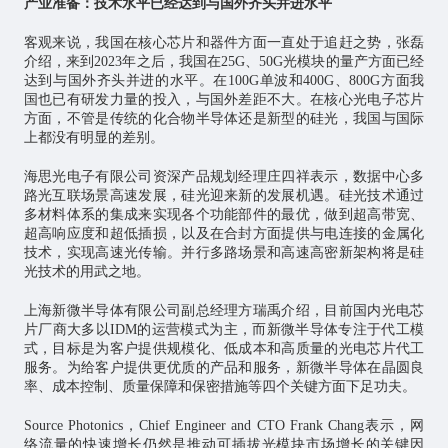
产业准备：技术水平已经达到与国外齐头并进水平
客观来说，我国在核心芯片和器件方面一直处于追赶之势，张磊
介绍，来到2023年之后，我国在25G、50G光模块的量产方面已经
达到与国外齐头并进的水平。在100G单波和400G、800G方面我
国也已有研发力量的投入，与国外差距不大。在核心光电子芯片
方面，不管是传统的化合物半导体还是新型的硅光，我国与国际
上都没有明显的差别。
海思光电子有限公司资深产品规划经理庄四祥表示，数据中心多
路光互联场景高速发展，硅光迎来新的发展机遇。硅光技术通过
多材料体系的集成来实现各个功能部件的最优，做到超高带宽、
超高响应度和超低插损，以及在合封方面提供与电连接的金属化
技术，实现高速光传输。并行多路场景和高速高密新架构将是硅
光技术的用武之地。
上海新微半导体有限公司副总经理方瑞禹介绍，目前国内光电芯
片厂商大多以IDM的运营模式为主，而新微半导体专注于代工模
式，目标是为客户提供规模化、低成本和高质量的光电芯片代工
服务。为给客户提供更优质的产品和服务，新微半导体在晶圆良
率、成本控制、质量保障和保密措施等四个关键方面下足功夫。
Source Photonics，Chief Engineer and CTO Frank Chang表示，网
络流量的快速增长仍然是推动可插拔光模块市场增长的关键因