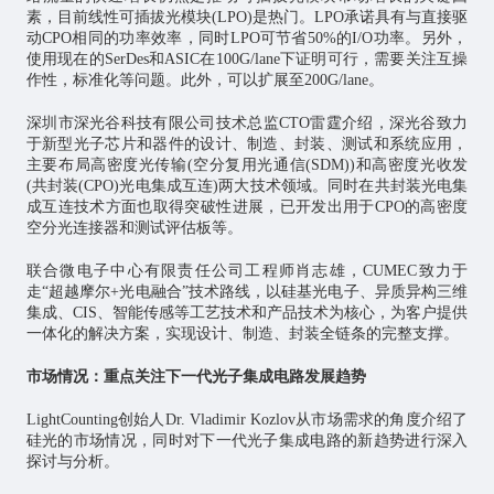
素，目前线性可插拔光模块(LPO)是热门。LPO承诺具有与直接驱
动CPO相同的功率效率，同时LPO可节省50%的I/O功率。另外，
使用现在的SerDes和ASIC在100G/lane下证明可行，需要关注互操
作性，标准化等问题。此外，可以扩展至200G/lane。
深圳市深光谷科技有限公司技术总监CTO雷霆介绍，深光谷致力
于新型光子芯片和器件的设计、制造、封装、测试和系统应用，
主要布局高密度光传输(空分复用光通信(SDM))和高密度光收发
(共封装(CPO)光电集成互连)两大技术领域。同时在共封装光电集
成互连技术方面也取得突破性进展，已开发出用于CPO的高密度
空分光连接器和测试评估板等。
联合微电子中心有限责任公司工程师肖志雄，CUMEC致力于
走“超越摩尔+光电融合”技术路线，以硅基光电子、异质异构三维
集成、CIS、智能传感等工艺技术和产品技术为核心，为客户提供
一体化的解决方案，实现设计、制造、封装全链条的完整支撑。
市场情况：重点关注下一代光子集成电路发展趋势
LightCounting创始人Dr. Vladimir Kozlov从市场需求的角度介绍了
硅光的市场情况，同时对下一代光子集成电路的新趋势进行深入
探讨与分析。