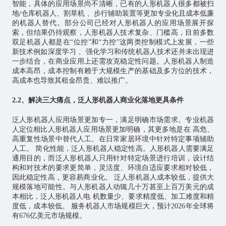
智能，具体的应用场景尚不清晰，已有的人形机器人很多都被扫
地/仓库机器人、割草机 、步行辅助装置等更加专业化且成本低廉
的机器人替代。部分公司已经对人形机器人的应用场景展开探
索，但结果仍待观察，人形机器人技术复杂、门槛高，目前多数
双足机器人都是在“位控”和“力控”这两类控制模式上发展，一些
新技术例如深度学习 、强化学习和传统机器人技术还并未出现进
一步结合，在商业应用上还需攻克稳定性问题。人形机器人制造
成本高昂，成本控制有赖于大规模生产的基础及多方位的技术，
高成本也导致其租金昂贵、难以推广。
2.2、解决三大痛点，泛人形机器人商业化落地更具条件
泛人形机器人应用场景更加专一，满足明确市场需求。专业机器
人定位相比人形机器人应用场景更加明确，其更多地是在 高危、
高重复性场景中替代人工、在日常家居环境中针对特定事项辅助
人工。 简化性能，泛人形机器人稳定性高。人形机器人需要满足
通用目的，而泛人形机器人只用针对特定场景进行培训，设计结
构和对技术的要求更简单，灵活度、环境自适应要求相对较低，
因此稳定性高，更容易商业化。 泛人形机器人成本较低，提供大
规模落地可能性。与人形机器人动辄几十万甚至上百万美元的成
本相比，泛人形机器人电 机数量少、要求精度低、加工难度和精
度低，成本较低。 服务机器人市场规模巨大，预计2026年全球将
有676亿美元市场规模。