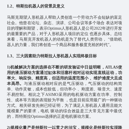
1.2、特斯拉机器人的背景及意义
马斯克期望人形机器人帮助人类创造一个劳动力不会短缺的富足
社会。他曾在论坛、杂志、演讲、公司会议等多个场合 表达对项
目的理解和期望，表示Optimus人形机器人是公司2022年进行开发
的最重要的产品，对于人形机器人项目的定位 也逐步具体。总结
来看，马斯克开发机器人的动机是为了替代人类劳动， “借助机
器人的力量，我们将创造一个商品和服务极度充裕的时代”。
1.3、三大因素助力特斯拉人形机器人实现终极目标
1)机械解决方案的选择在不断的研发验证中日益明晰，ATLAS使
用的液压驱动方案通过缸体和活塞杆相对运动实现直线运动，功
率大、响应快、精度高，但适用的温度范围小 、维护难度大且成
本高昂。
与液压驱动相对应的是气压驱动，气压驱动的结构简
单、动作灵敏，成本也较低，但功率小 、刚度差、噪音大、速度
不易控制。相比之下ASIMO采用的电机驱动方案在功率、控制
性、成本等方面的表现较为平衡 ，也是目前应用最广的一种驱动
方式。相关研发先例已经证明，为了满足人形机器人通用且能大
规模量产的要求，电机 驱动的综合效益是三大常见方案中最优
的，而特斯拉Optimus选择的正是电机驱动方案。
2)规模化量产是特斯拉一以贯之的法宝，规模化是特斯拉实现降