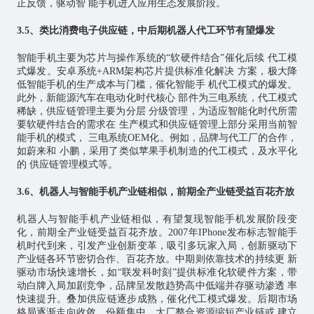
正反馈，驱动智 能手机进入应用生态发展阶段。
3.5、类比消费电子供应链，中后期机器人代工环节有望爆发
智能手机主要为芯片与操作系统的“软硬件结合”催化后续 代工模
式爆发。安卓系统+ARM架构芯片提供标准化解决 方案，极大降
低智能手机的生产成本与门槛，催化智能手 机代工模式的爆发。
此外，新能源汽车在电动化时代核心 部件为三电系统，代工模式
稀缺，供应链管理主要为分层 分级管理，为适应智能化时代所需
要软硬件结合的需求在 生产模式和供应链管理上部分采用当前智
能手机的模式， 三电系统OEM化。例如，品牌与代工厂的合作，
如蔚来和 小鹏，采用了类似苹果手机制造的代工模式，及水平化
的 供应链管理模式等。
3.6、机器人与智能手机产业链相似，前期全产业链受益百花齐放
机器人与智能手机产业链相似，有望复现智能手机发展阶段变
化，前期全产业链受益百花齐放。2007年IPhone发布标志智能手
机时代到来，引发产业创新变革，吸引多玩家入局，创新驱动下
产业链各环节密切合作、百花齐放。中期则依靠技术的持续更 新
驱动市场快速增长，如“联发科时刻”提供标准化软硬件方案，带
动白牌入局加剧竞争，品牌呈发散趋势高中低端并存驱动渗透 率
快速提升。叠加供应链逐步成熟，催化代工模式爆发。后期市场
格局逐渐走向收敛，份额集中，大厂整合资源缩短产业链或 建立