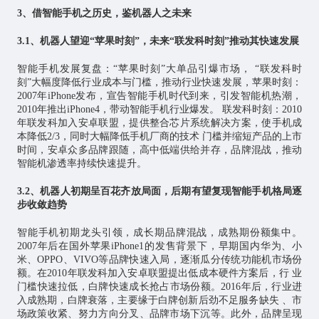
3、借智能手机之历史，鉴机器人之未来
3.1、机器人望迎“苹果时刻”，未来“联发科时刻”推动其快速发展
智能手机发展复盘：“苹果时刻”大单品引爆市场， “联发科时
刻”大幅度降低行业成本与门槛，推动行业快速发展，苹果时刻：
2007年iPhone发布，宣告智能手机时代到来，引发智能机热潮，
2010年推出iPhone4，带动智能手机行业爆发。 联发科时刻：2010
年联发科加入安卓联盟，提供整合芯片系统解决方案，使手机成
本降低2/3，同时大幅降低手机厂商的技术 门槛并缩短产品的上市
时间，安卓众多品牌跟随，高中低端供给并存，品牌混战，推动
智能机渗透率持续快速提升。
3.2、机器人初期呈百花齐放局面，后期有望复现智能手机格局逐
步收敛趋势
智能手机初期龙头引领，成长期品牌混战，成熟期份额集中。
2007年后在国外苹果iPhone1的发售背景下，早期国内华为、小
米、OPPO、VIVO等品牌快速入局，逐渐瓜分传统功能机市场份
额。在2010年联发科加入安卓联盟提出低成本硬件方案后，行 业
门槛快速拉低，白牌快速成长抢占市场份额。2016年后，行业进
入成熟期，白牌衰落，主要缘于白牌创新后劲不足服务缺失 、市
场政策收紧、努力方向分叉、品牌市场下沉等。此外，品牌呈现