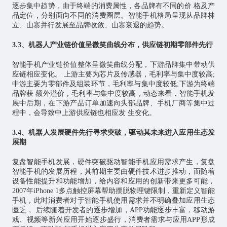
逐步集中趋势，由于终端的消费属性，各品牌有不同的价 格及产
品定位，分别面向不同的消费圈层。智能手机格局呈现从品牌林
立、山寨并行发展至品牌收敛、山寨衰退的趋势。
3.3、机器人产业链价值呈微笑曲线分布，供应链初期零部件先行
智能手机产业链价值整体呈微笑曲线分配，下游品牌集中带动供
应链相应变化。 上游主要为芯片及传感器，毛利率与集中度较高;
中游主要为零部件及组装环节，毛利率与集中度较低;下游为终端
品牌获 额外溢价，毛利率与集中度较高，动态来看，智能手机发
展中后期，在下游产品订单加速向头部品牌、手机厂商等集中过
程中，会导致中上游供应链也相应发 生变化。
3.4、机器人发展硬件先行寻求突破，驱动其未来进入应用生态发
展期
复盘智能手机发展，硬件突破驱动智能手机应用需求产生，复盘
智能手机的发展历程，其前期主要由硬件技术进步推动，而随着
设备性能提升和功能增加，给内容和应用的创新带来更多可能，
2007年iPhone 1多点触控屏幕帮助摆脱物理键限制，重新定义智能
手机，此时消费者对于智能手机使用需求并不明确叠加应用生态
匮乏， 后续随着开发者的逐步增加，APP功能逐步丰富，移动游
戏、视频等新兴应用开始逐步盛行，消费者需求与应用APP形成