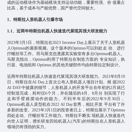
成的运动模块作为基础模块支持运动功能，重要性强、价 值量占
比高，基于成本与产能优势，国产替代空间较大。
1、特斯拉人形机器人引爆市场
1.1、近两年特斯拉机器人快速迭代展现其强大研发能力
2023年3月1日，特斯拉在2023 Investor Day上展示了关于人形机器
人Optimus的最新视频。这个版本的Optimus可以到处走 动、进行
拧螺丝等工作。而马斯克也透露其实验室有多台Optimus机器人。
马斯克指出，Optimus利用了特斯拉在制造方面的 专业知识，执
行器、电池组和 Optimus 的其他关键部件均由特斯拉定制设计。
近两年特斯拉机器人快速迭代展现其强大研发能力。2021年8月19
日，特斯拉在AI Day上首次公布人形机器人项目计划。根 据2022
AI DAY中披露的细节，人形机器人的开发平台在年初的2月就已
经制造完成，耗时仅6个月，并在随后的4月、8月分 别实现了行
走和手臂摇摆动作的能力。不到半年后的2022年9月30日，
Optimus机器人原型机在2022 AI Day首秀，相比开发 平台有了许
多新的改变。2023年3月1日的投资者日上，特斯拉展示了Optimus
四处走动、拧螺丝等工作能力。特斯拉不断实 现机器人快速迭代
向世人证明，擅长研发四轮机器人(汽车)的特斯拉在人形机器人
领域仍有强劲的实力。