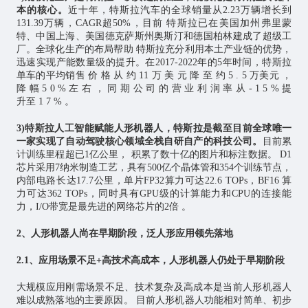
本的核心。
近十年，特斯拉汽车的全球销量从2.23万辆增长到
131.39万辆，CAGR超50%，目前 特斯拉已在美国加州弗里蒙
特、中国上海、美国德克萨斯州奥斯汀和德国柏林建成了超级工
厂。全球化生产的布局帮助 特斯拉充分利用本土产业链的优势，
迅速实现产能数量级的提升。在2017-2022年的5年时间，特斯拉
单车的平均销售 价 格 从 约 11 万 美 元 降 至 约 5 . 5 万美元 ，
降 幅 5 0 % 左 右 ， 同 期 公 司 的 营 业 利 润 率 从 - 1 5 % 提
升至 1 7 % 。
3)特斯拉人工智能赋能人形机器人，特斯拉是截至目前全球唯一
一家实现了自动驾驶核心领域全栈自研自产的科技公司。
目前累
计训练里程超已1亿公里， 积累了数十亿的图片和标注数据。 D1
芯片
采用7纳米制造工艺，具有500亿个晶体管和354个训练节点，
内部电路长达17.7公里，单片FP32算力可达22.6 TOPs，BF16 算
力可达362 TOPs，同时具有GPU级的计算能力和CPU的连接能
力，I/O带宽是最先进的网络芯片的2倍 。
2、人形机器人尚在早期阶段，泛人形应用领先落地
2.1、应用场景不足+高技术高成本，人形机器人仍处于早期阶段
大规模应用刚需场景不足、技术复杂及高成本是当前人形机器人
难以成熟落地的主要原因。 目前人形机器人功能相对简单、初步