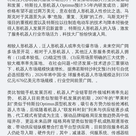
和发展，特斯拉人形机器人Optimus预计3-5年内研发成功，届时
价格有望不超过两万美元，意在创造人形机器人性价比之选。马
斯克对于其愿景为从 事“危险、重复、无聊”的工作。马斯克对于
项目的重视程度以及特斯拉以往制造电动车的技术与降本经验使
得人形机器人发展开启新篇章 。特斯拉人形机器人的入场，激发
了服务机器人行业市场活力，科技大厂纷纷快速入局。
相较人形机器人，泛人形机器人或率先引爆市场，未来空间广阔
多场景开花，相对于人形机器人，其他泛人形服务类机器人拥
有：(1)成本较低、(2)稳定性强、(3)应用场景明确的三大优势，
较大概率率先落地。 在社会问题+经济发展+技术进步三重驱动
下，机器人市场规模快速增长。据弗若斯特沙利文预计(转引自优
必选招股书)，2026年将中国/全 球服务机器人市场规模达到1558
亿元/676亿美元市场规模，行业空间前景广阔。。
类比智能手机发展历程，机器人产业链零部件领域料将率先起
势。 机器人目前类似智能手机发展的初期，2007年的“苹果时
刻”类似于特斯拉Optimus原型机发布，吸引各方势力纷纷抢滩机
器人市场，后续随着机器人“联发科时刻”到来与供应链逐步成
熟，代工模式有望成为主流，驱动品牌端格局呈发散趋势高中低
端并存。更远未来品牌 端格局有望类似智能手机成熟期逐渐收
敛，带动供应链纵横整合打造平台型供应商，目前阶段服务机器
人仍处导入期，硬件先行，其中，减速器、伺服系统、传感器组