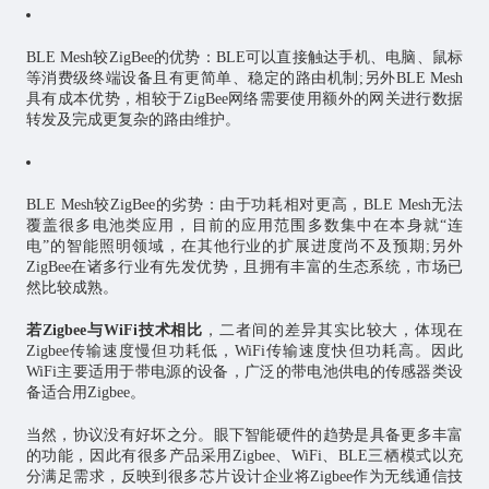
BLE Mesh较ZigBee的优势：BLE可以直接触达手机、电脑、鼠标
等消费级终端设备且有更简单、稳定的路由机制;另外BLE Mesh
具有成本优势，相较于ZigBee网络需要使用额外的网关进行数据
转发及完成更复杂的路由维护。
BLE Mesh较ZigBee的劣势：由于功耗相对更高，BLE Mesh无法
覆盖很多电池类应用，目前的应用范围多数集中在本身就“连
电”的智能照明领域，在其他行业的扩展进度尚不及预期;另外
ZigBee在诸多行业有先发优势，且拥有丰富的生态系统，市场已
然比较成熟。
若Zigbee与WiFi技术相比
，二者间的差异其实比较大，体现在
Zigbee传输速度慢但功耗低，WiFi传输速度快但功耗高。因此
WiFi主要适用于带电源的设备，广泛的带电池供电的传感器类设
备适合用Zigbee。
当然，协议没有好坏之分。眼下智能硬件的趋势是具备更多丰富
的功能，因此有很多产品采用Zigbee、WiFi、BLE三栖模式以充
分满足需求，反映到很多
芯片
设计企业将Zigbee作为无线通信技