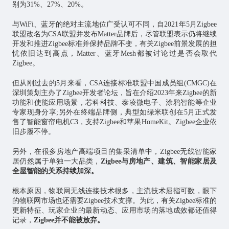
别为31%、27%、20%。
与WiFi、蓝牙的绝对主流地位广受认可不同，自2021年5月Zigbee
联盟改名为CSA联盟并发布Matter品牌后，尽管联盟表示仍将继续
开发和推进Zigbee标准并保持品牌不变，有关Zigbee前景发展的担
忧依旧达到高点，Matter、蓝牙Mesh都被讨论过是否会取代
Zigbee。
但从刚过去的5月来看，CSA连接标准联盟中国成员组(CMGC)在
深圳策划主办了Zigbee开发者论坛，旨在介绍2023年来Zigbee的新
功能和使能应用场景，芯科科技、泰凌微电子、涂鸦智能等企业
专家现身分享;另外在终端品牌侧，典型如绿米联创在5月正式发
售了智能窗帘电机C3，支持Zigbee和苹果HomeKit。Zigbee企业依
旧步履不停。
另外，在很多房地产高端项目的集采清单中，Zigbee无线
智能家
居
仍然属于单独一大品类，
Zigbee与房地产、建筑、智能家居及
全屋智能的关系持续加深。
根本原因，物联网无线连接技术很多，主流技术屈指可数，眼下
的物联网市场也还需要Zigbee技术支撑。为此，有关Zigbee标准的
更新特征、玩家企业的最新动态、应用市场的落地成效都还值得
记录，
Zigbee并不能被放弃。