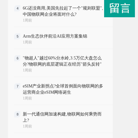
6G还没商用,美国先拉起了一个"规则联盟",
4
中国物联网企业将面对什么?
1周前
Arm生态伙伴前沿AI应用方案集锦
5
1周前
"物超人"越过60%分水岭,3.5万亿大盘怎么
6
分?物联网的底层逻辑正在经历"箭头反转"
1周前
eSIM产业新拐点?全球首例面向物联网的多
7
运营商企业eSIM网络诞生
1周前
新一代通信网加速构建,物联网如何乘势而
8
上?
1周前