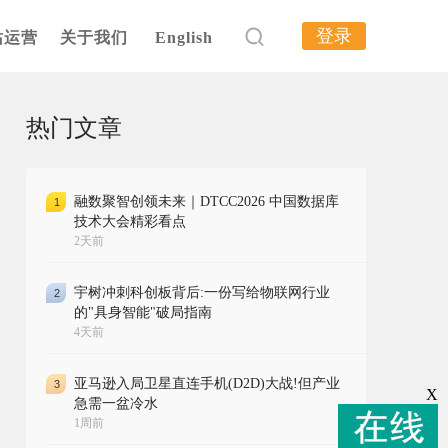
登录
站运营
关于我们
English
热门文章
融数聚智创领未来｜DTCC2026 中国数据库
1
技术大会精彩看点
2天前
宇树冲刺科创板背后:一份写给物联网行业
2
的"具身智能"破局指南
4天前
亚马逊入局卫星直连手机(D2D)大战!但产业
3
X
急需一盆冷水
1周前