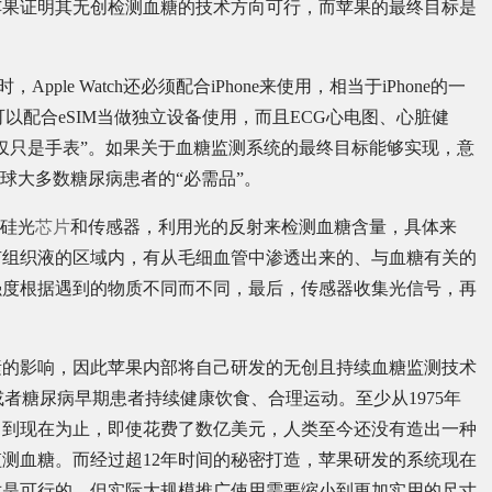
苹果证明其无创检测血糖的技术方向可行，而苹果的最终目标是
，Apple Watch还必须配合iPhone来使用，相当于iPhone的一
代，可以配合eSIM当做独立设备使用，而且ECG心电图、心脏健
仅只是手表”。如果关于血糖监测系统的最终目标能够实现，意
球大多数糖尿病患者的“必需品”。
的硅光
芯片
和传感器，利用光的反射来检测血糖含量，具体来
有组织液的区域内，有从毛细血管中渗透出来的、与血糖有关的
强度根据遇到的物质不同而不同，最后，传感器收集光信号，再
素的影响，因此苹果内部将自己研发的无创且持续血糖监测技术
或者糖尿病早期患者持续健康饮食、合理运动。至少从1975年
。到现在为止，即使花费了数亿美元，人类至今还没有造出一种
测血糖。而经过超12年时间的秘密打造，苹果研发的系统现在
术是可行的，但实际大规模推广使用需要缩小到更加实用的尺寸