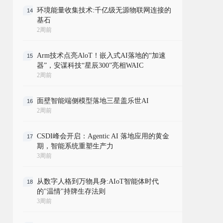
环境能量收集技术:千亿级无源物联网连接的
14
基石
2周前
Arm技术点亮AloT！嵌入式AI落地的“加速
15
器”，安谋科技“星辰300”亮相WAIC
2周前
面壁智能端侧模型落地三星盖乐世AI
16
2周前
CSDI峰会开启：Agentic AI 落地应用的黄金
17
期，智能系统重塑生产力
3周前
从数字人格到万物具身:AIoT智能体时代
18
的"温情"持牌生存法则
3周前