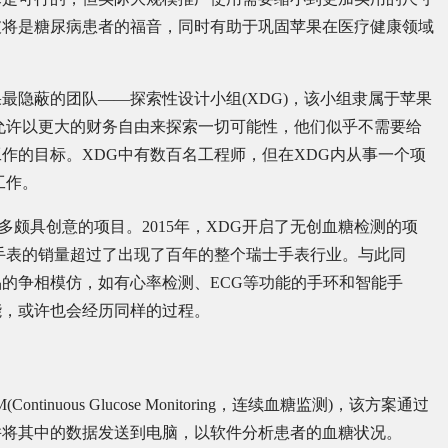
破将是糖尿病患者的福音，同时有助于巩固苹果在医疗健康领域
最隐蔽的团队——探索性设计小组(XDG)，该小组隶属于苹果
允许以更大的财务自由来探索一切可能性，他们似乎不需要给
作的目标。XDG中有数百名工程师，但在XDG内从事一个项
工作。
责许多颇具创意的项目。2015年，XDG开启了无创血糖检测的项
果手表的销量超过了出现了百年的整个瑞士手表行业。与此同
的争相模仿，如有心率检测、ECG等功能的手环和智能手
能，或许也会经历同样的过程。
uous Glucose Monitoring，连续血糖监测)，该方案通过
并将其中的数据发送到电脑，以软件分析患者的血糖状况。