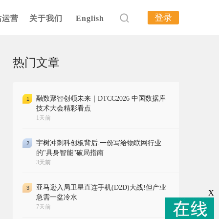
登录
站运营
关于我们
English
热门文章
融数聚智创领未来｜DTCC2026 中国数据库
1
技术大会精彩看点
1天前
宇树冲刺科创板背后:一份写给物联网行业
2
的"具身智能"破局指南
3天前
亚马逊入局卫星直连手机(D2D)大战!但产业
3
X
急需一盆冷水
7天前