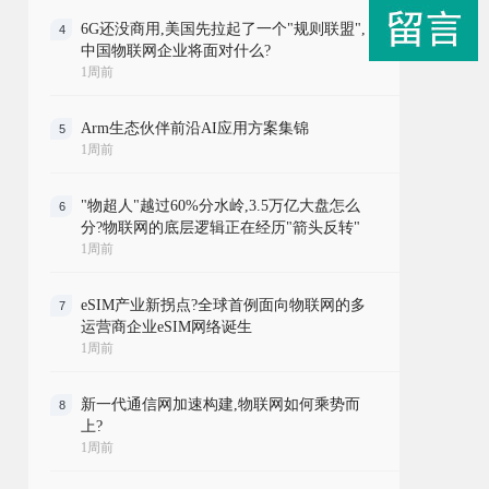
6G还没商用,美国先拉起了一个"规则联盟",
4
中国物联网企业将面对什么?
1周前
Arm生态伙伴前沿AI应用方案集锦
5
1周前
"物超人"越过60%分水岭,3.5万亿大盘怎么
6
分?物联网的底层逻辑正在经历"箭头反转"
1周前
eSIM产业新拐点?全球首例面向物联网的多
7
运营商企业eSIM网络诞生
1周前
新一代通信网加速构建,物联网如何乘势而
8
上?
1周前