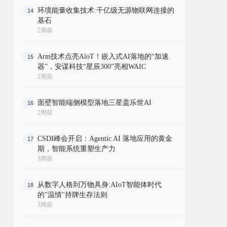
环境能量收集技术:千亿级无源物联网连接的
14
基石
2周前
Arm技术点亮AloT！嵌入式AI落地的“加速
15
器”，安谋科技“星辰300”亮相WAIC
2周前
面壁智能端侧模型落地三星盖乐世AI
16
2周前
CSDI峰会开启：Agentic AI 落地应用的黄金
17
期，智能系统重塑生产力
3周前
从数字人格到万物具身:AIoT智能体时代
18
的"温情"持牌生存法则
3周前