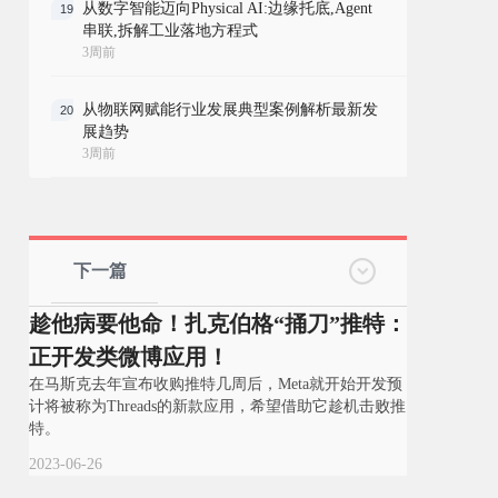
从数字智能迈向Physical AI:边缘托底,Agent
19
串联,拆解工业落地方程式
3周前
从物联网赋能行业发展典型案例解析最新发
20
展趋势
3周前
下一篇
趁他病要他命！扎克伯格“捅刀”推特：
正开发类微博应用！
在马斯克去年宣布收购推特几周后，Meta就开始开发预
计将被称为Threads的新款应用，希望借助它趁机击败推
特。
2023-06-26