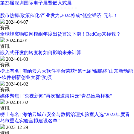
第23届深圳国际电子展暨嵌入式展
股市热捧/政策催化/产业发力,2024将成“低空经济”元年！
2024-04-07
资讯
全球蜂窝物联网模组年度出货首次下滑！RedCap来拯救？
2024-04-01
资讯
嵌入式开发的转变将如何影响未来计算
2024-01-03
资讯
榜上有名 | 海纳云六大软件平台荣获“第七届‘鲲鹏杯’山东新动能
•软件创新创业大赛”奖项
2024-01-02
资讯
媒体聚焦 | “央视新闻”再次报道海纳云“青岛应急样板”
2024-01-02
资讯
榜上有名 | 海纳云城市安全与数据治理实验室入选“2023年度青
岛市重点实验室拟建设名单”
2023-12-29
资讯