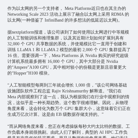
作为以太网的另一个支持者， Meta Platforms近日也在其主办的
Networking Scale 2023 活动上展示了融合以太网上采用 RDMA 的
以太网(一种借鉴了 InfiniBand 的许多想法的低延迟以太网)。
据nextplatform报道，该公司谈到了如何使用以太网进行中等规模
的人工智能训练和推理集群，以及其近期计划如何扩展到具有
32,000 个 GPU 共享数据的系统，并使规模比它一直用于创建和
训练 LLaMA 1 和 LLaMA 2 模型的最初 2,000 个 GPU 集群提高了
16 倍。需要强调一下，Meta Platforms 从 Nvidia 购买的研究超级
计算机系统最多拥有 16,000 个 GPU，其中大部分是 Nvidia
的“Ampere”A100 GPU，其中相对较小的份额是更新且容量更大
的“Hopper”H100 模块。
“人工智能模型每两到三年就会增长 1,000 倍，”该公司网络基础
设施团队软件工程总监 Rajiv Krishnamurthy 解释道。“我们在
Meta 内部观察到了这一点，我认为根据我们在行业中观察到的情
况，这似乎是一种长期趋势。这个数字很难理解。因此，从物理
角度来看，这会转化为数万个 GPU 集群大小，这意味着它们正在
生成万亿次计算。这是由 EB 级数据存储支持的。”
“而从网络角度来看，您正在考虑操纵每秒大约太比特的数据。工
作负载本身就很挑剔。由此人们了解到，典型的 AI HPC 工作负