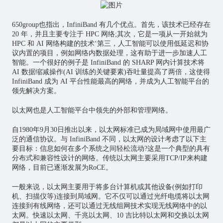
650group也指出，InfiniBand 有几个优点。首先，该技术已经存在
20 年，并且主要专注于 HPC 网络;其次，它是一项从一开始就为
HPC 和 AI 网络构建的技术‘第三，人工智能可以使用低延迟和协
议内置的项目，例如网络内数据处理，这有助于进一步加速人工
智能。一个很好的例子是 InfiniBand 的 SHARP 网内计算技术将
AI 数据缩减操作(AI 训练的关键要素)吞吐量提高了两倍，这使得
InfiniBand 成为 AI 平台性能最高的网络，并成为人工智能平台的
领先解决方案。
以太网也是人工智能平台中领先的外部和管理网络。
自1980年9月30日推出以来，以太网标准已成为局域网中使用最广
泛的通信协议。与 InfiniBand 不同，以太网的设计考虑了以下主
要目标：信息如何在多个系统之间轻松流动?这是一个典型的具有
分布式和兼容性设计的网络。传统以太网主要采用TCP/IP来构建
网络，目前已逐渐发展为RoCE。
一般来说，以太网主要用于将多台计算机或其他设备(例如打印
机、扫描仪等)连接到局域网。它不仅可以通过光纤电缆将以太网
连接到有线网络，还可以通过无线组网技术实现无线网络中的以
太网。快速以太网、千兆以太网、10 吉比特以太网和交换以太网