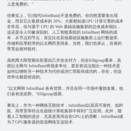
上是免费的。”
但事实上，它(指代InfiniBand)不是免费的。你仍然需要拿出现
金，而且它占集群成本的 20%。大家都知道GPU 计算引擎的成本
非常高，但与基于 CPU 的 Web 基础设施集群的总体成本相比，
这还是令人印象深刻的。人工智能系统的 InfiniBand 网络的成
本，从节点到节点，肯定比在其他基础设施集群上运行数据库、
存储和应用程序的以太网昂贵得多。当然，我们也承认，后者的
带宽会相对较对。
虽然两大阵型都在彰显自己并攻击对方，但在650group看来，虽
然以太网与 InfiniBand有很多争论，甚至有说法指出一种技术是
如何以牺牲另一种技术为代价或消亡而取得成功的，存在，但这
些争论都是错误的。
“以太网和 InfiniBand 各有优势，并且在同一市场中蓬勃发展。他
们各有优劣势。”650group强调。
事实上，作为一种网络互联技术，InfiniBand以其高可靠性、低时
延、高带宽等特点在超级计算机集群中得到广泛应用。此外，随
着人工智能的进步，尤其是英伟达在GPU上的垄断，InfiniBand成
为了GPU服务器的首选网络互连技术。