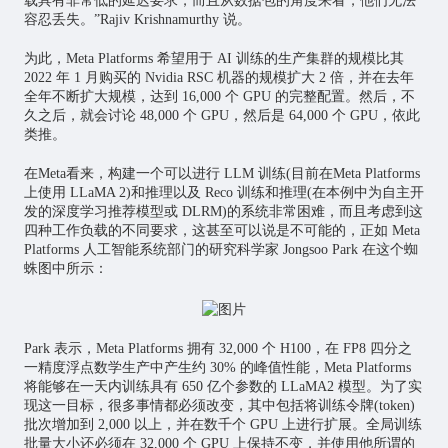
载具有非常低的延迟要求，而且从数据包的角度来看，他们无法
容忍丢失。”Rajiv Krishnamurthy 说。
为此，Meta Platforms 希望用于 AI 训练的生产集群的规模比其
2022 年 1 月购买的 Nvidia RSC 机器的规模扩大 2 倍，并在去年
全年不断扩大规模，达到 16,000 个 GPU 的完整配置。然后，不
久之后，就会讨论 48,000 个 GPU，然后是 64,000 个 GPU，依此
类推。
在Meta看来，构建一个可以进行 LLM 训练(目前在Meta Platforms
上使用 LLaMA 2)和推理以及 Reco 训练和推理(在本例中为自主开
发的深度学习推荐模型或 DLRM)的系统非常困难，而且考虑到这
四种工作负载的不同要求，这甚至可以说是不可能的，正如 Meta
Platforms 人工智能系统部门的研究科学家 Jongsoo Park 在这个蜘
蛛图中所示：
Park 表示，Meta Platforms 拥有 32,000 个 H100，在 FP8 四分之
一精度浮点数学生产中产生约 30% 的峰值性能，Meta Platforms
将能够在一天内训练具有 650 亿个参数的 LLaMA2 模型。为了实
现这一目标，很多事情都必须改变，其中包括将训练令牌(token)
批次增加到 2,000 以上，并在数千个 GPU 上进行扩展。全局训练
批量大小还必须在 32,000 个 GPU 上保持不变，并使用他所谓的