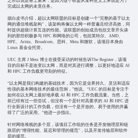
之所以说是卷土重来，是因为这个联盟从某种意义上来说是为了
完成以太网的未竟任务。
据白皮书介绍，超以太网联盟的目标是创建一个“完整的基于以太
网的通信堆栈架构”，该架构将像以太网一样普遍且经济高效，同
时提供超级计算互连的性能。该联盟的创始成员包括文章开头谈
到的那些积极参与 HPC 和网络的公司，包括英特尔、AMD、
HPE、Arista、Broadcom、思科、Meta 和微软，该项目本身由
Linux 基金会托管。
UEC 主席 J Metz 博士在接受采访的时候告诉The Register，该项
目的目标不是改变以太网，而是对其进行调整，以更好地适应 AI
和 HPC 工作负载更苛刻的特征。
“以太网是我们构建的基础技术，因为它是业界持久、灵活和适应
性强的基本网络技术的最佳范例，”他说。“UEC 的目标是专注于
如何在以太网上最好地承载 AI 和 HPC 工作负载流量。当然，之
前已经有过一些尝试，但没有一个是针对高要求的 AI 和 HPC 进
行全新设计的工作负载，但没有一个是开放的、易于使用的并赢
得了广泛的采用。”他进一步指出。
针对网络堆栈的多个层，该项目工作组的任务是开发物理层和链
路层的“增强性能、延迟和管理的规范”，以及开发传输层和软件
层的规范。