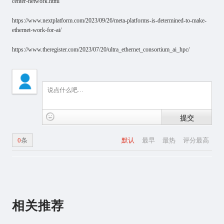
center-network.html
https://www.nextplatform.com/2023/09/26/meta-platforms-is-determined-to-make-
ethernet-work-for-ai/
https://www.theregister.com/2023/07/20/ultra_ethernet_consortium_ai_hpc/
提交
0
条
默认
最早
最热
评分最高
相关推荐