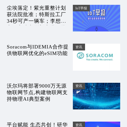
尘埃落定！紫光重整计划
IoT早报
获法院批准；特斯拉工厂
34秒可产一辆车；李想炮
轰团车造车刷新底线；汤
加海底光缆损坏致通讯中
断丨IoT早报
Soracom与IDEMIA合作提
资讯
供物联网优化的eSIM功能
沃尔玛将部署9000万无源
资讯
物联网节点,构建物联网支
持物理AI典型案例
平台赋能 生态共创！研华
资讯