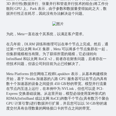
3D 并行性(数据并行、张量并行和管道并行技术的组合)将工作分
散到 GPU 上。Park 表示，由于参数和数据量变得如此之大，数
据并行性正在耗尽，因此没有办法解决这个问题。
为此，Meta一直在改个其系统，以满足客户需求。
在几年前，DLRM 训练和推理可以在单个节点上完成。然后，通
过第一代以太网 RoCE 集群，Meta 可以将多个节点集群在一起，
但集群规模相当有限。为了获得所需的规模，它必须转向
InfiniBand 和以太网 RoCE v2，前者存在财务问题，后者存在一
些技术问题，但该公司到目前为止已经解决了。
Meta Platforms 担任网络工程师Lapukhov 表示，从基本构建模块
开始，基于 Nvidia 加速器的八路 GPU 服务器可以在节点内具有
数十个加速器的设备之间提供 450 GB/秒的带宽。模型并行流量
在节点内互连上运行，在本例中为 NVLink，但也可以是 PCI-
Express 交换基础设施。从这里开始，模型必须使用某种形式的
RDMA(InfiniBand 或以太网 RoCE)跨数千个节点(具有数万个聚合
GPU 计算引擎)进行数据并行扩展，并且您可以以 50 GB/秒的速
度交付具有合理数量的网络接口卡的节点之间的带宽。