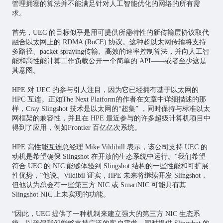
管理拥塞的算法并不能满足针对人工智能优化的网络的所有需
求。
首先，UEC 的目标似乎是用可提供所需特性的新传输层协议取代
融合以太网上的 RDMA (RoCE) 协议。这种超以太网传输将支持
多路径、packet-spraying传输、高效的速率控制算法，并向人工智
能和高性能计算工作负载公开一个简单的 API——或者至少这是
其意图。
HPE 对 UEC 的参与引人注目，因为它已经拥有基于以太网的
HPC 互连。正如The Next Platform的作者在文章中详细描述的那
样，Cray Slingshot 技术是以太网的“超集” ，同时保持与标准以太
网框架的兼容性，并且在 HPE 最近参与的许多超级计算机项目中
得到了应用，例如Frontier 百亿亿次系统。
HPE 高性能互连总经理 Mike Vildibill 表示，该公司支持 UEC 的
动机是希望确保 Slingshot 在开放的生态系统中运行。“我们希望
符合 UEC 的 NIC 能够体验到 Slingshot 结构的一些性能和可扩展
性优势，”他说。Vildibil 证实，HPE 未来将继续开发 Slingshot，
但他认为总会有一些第三方 NIC 或 SmartNIC 可能具有其
Slingshot NIC 上未实现的功能。
“因此，UEC 提供了一种机制来建立强大的第三方 NIC 生态系