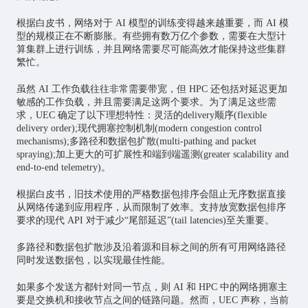
根据白皮书，网络对于 AI 模型的训练变得越来越重要，而 AI 模
型的规模正在不断膨胀。有些拥有数万亿个参数，需要在大型计
算集群上进行训练，并且网络需要尽可能高效才能保持这些集群
繁忙。
虽然 AI 工作负载往往非常需要带宽，但 HPC 还包括对延迟更加
敏感的工作负载，并且需要满足这两个要求。为了满足这些需
求，UEC 确定了以下理想特性：灵活的delivery顺序(flexible
delivery order);现代拥塞控制机制(modern congestion control
mechanisms);多路径和数据包扩散(multi-pathing and packet
spraying);加上更大的可扩展性和端到端遥测(greater scalability and
end-to-end telemetry)。
根据白皮书，旧技术使用的严格数据包排序会阻止无序数据直接
从网络传递到应用程序，从而限制了效率。支持放宽数据包排序
要求的现代 API 对于减少“尾部延迟”(tail latencies)至关重要。
多路径和数据包扩散涉及沿着源和目标之间的所有可用网络路径
同时发送数据包，以实现最佳性能。
如果多个发送方都针对同一节点，则 AI 和 HPC 中的网络拥塞主
要是交换机和接收节点之间的链路问题。然而，UEC 声称，当前