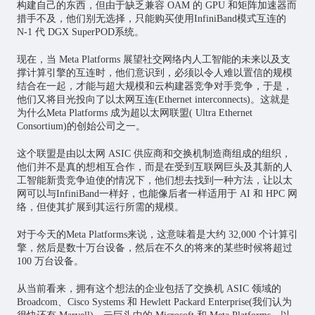
构建自己的东西，但由于缺乏兼容 OAM 的 GPU 和矩阵加速器而
措手不及，他们别无选择，只能购买使用InfiniBand模式互连的
N-1 代 DGX SuperPOD系统。
现在，当 Meta Platforms 展望社交网络内人工智能的未来以及支
撑计算引擎的互连时，他们意识到，必须以令人难以置信的规模
结合在一起，才能与超大规模和云构建器竞争对手竞争，于是，
他们又将目光投向了以太网互连(Ethernet interconnects)。这就是
为什么Meta Platforms 成为超以太网联盟( Ultra Ethernet
Consortium)的创始公司之一。
这个联盟是由以太网 ASIC 供应商和交换机制造商组成的组织，
他们并不是真的想相互合作，而是在受到互联网巨头及其新的人
工智能新贵竞争迫使的情况下，他们想去找到一种方法，让以太
网可以与InfiniBand一样好，也能像后者一样适用于 AI 和 HPC 网
络，但使其扩展到其运行所需的规模。
对于今天的Meta Platforms来说，这意味着是大约 32,000 个计算引
擎，然后是数十万台设备，然后在不久的将来的某些时候将超过
100 万台设备。
从当前看来，拥有这个想法的企业包括了交换机 ASIC 领域的
Broadcom、Cisco Systems 和 Hewlett Packard Enterprise(我们认为