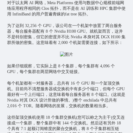
对于以太网 AI 网络，Meta Platforms 使用与数据中心规模前端网
络应用程序相同的 Clos 拓扑，而不是在 AI 训练和 HPC 集群中使
用 InfiniBand 的用户普遍青睐的fat tree 拓扑。
为了达到 32,256 个 GPU，该公司在一个机架中放置了两台服务
器，每台服务器配有 8 个 Nvidia H100 GPU。就机架而言，这并
不是特别密集，但它的密度并不比 Nvidia 本身对其 DGX H100 集
群所做的密集。这意味着有 2,000 个机架需要连接，如下所示：
如果仔细观察，它实际上是 8 个集群，每个集群有 4,096 个
GPU，每个集群在两层网络中交叉链接。
每个机架都有一对服务器，总共有 16 个 GPU 和一个架顶交换
机。目前尚不清楚服务器或交换机中有多少个端口，但每个 GPU
最好有一个上行端口，这意味着每台服务器有 8 个端口。(这就是
Nvidia 对其 DGX 设计所做的事情。)整个 enchilada 中总共有
2,016 个 TOR。随着网络的发展，交换机的数量相当多。
这些架顶交换机使用 18 个集群交换机(您可以称之为主干)交叉连
接成一个集群，整个集群中有 144 个交换机。然后还有另外 18
个具有 7:1 超额订阅锥度的聚合交换机，将 8 个子集群相互链