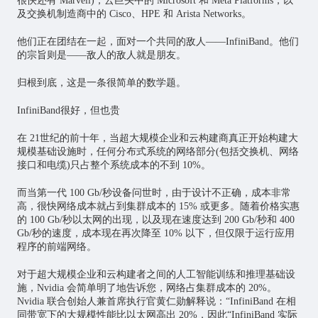
很快还有 Marvell)，云巨头中的 Microsoft 和 Meta Platforms，以
及交换机制造商中的 Cisco、HPE 和 Arista Networks。
他们正在团结在一起，面对一个共同的敌人——InfiniBand。他们
的宗旨则是——敌人的敌人就是朋友。
归根到底，这是一条很简单的数学题。
InfiniBand很好，但也贵
在 21世纪的前十年，当超大规模企业和云构建商真正开始构建大
规模基础设施时，任何分布式系统的网络部分(包括交换机、网络
接口和电缆)只占整个系统成本的不到 10%。
而当第一代 100 Gb/秒设备问世时，由于设计不正确，成本非常
高，很快网络成本就占到集群成本的 15% 或更多。随着价格实惠
的 100 Gb/秒以太网的出现，以及现在速度达到 200 Gb/秒和 400
Gb/秒的速度，成本现在再次降至 10% 以下，但仅限于运行应用
程序的前端网络。
对于超大规模企业和云构建者之间的人工智能训练和推理基础设
施，Nvidia 会简单明了地告诉您，网络占集群成本的 20%。
Nvidia 联合创始人兼首席执行官黄仁勋解释说：“InfiniBand 在相
同带宽下的大规模性能比以太网高出 20%，因此“InfiniBand 实际