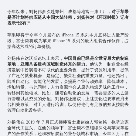
今年以来，刘扬伟多次赴郑州、成都等地富士康工厂，
对于苹果
是否计划将供应链从中国大陆转移，刘扬伟对《环球时报》记者
表示“没有!”
苹果即将于今年 9 月发布的 iPhone 15 系列本月底将进入量产阶
段，富士康将成为苹果 iPhone 15 系列的最大组装合作伙伴，占
据高达六成的订单份额。
刘扬伟在达沃斯论坛上表示，
中国目前已经是全世界最大的制造
基地，亚洲具备建构区域制造体系的潜力。
他认为，制造业在经
济发展中扮演着不可取代的重要角色，提升了资源利用率、提供
了广泛的就业机会，是稳定、繁荣社会的重要力量。他还指出，
随着自动化、智能化的发展，会提高企业劳动效率，降低成本，
增加销量。与此同时，人力资源也会从原先枯燥乏味的工作中，
转移到其他领域。比如，随着自动化的发展，需要更多的人去进
行管理以及资源的分配。刘扬伟还建议，上述变化也要求政府出
台相关政策，对工人进行培训，以使得他们有足够的知识技能去
管理自动化设备等。
刘扬伟在 2019 年 7 月正式接棒富士康创始人郭台铭，执掌这家
全球代工巨头。在他的领导下，富士康不仅继续深化与苹果等客
户的合作关系，还积极拓展新的业务领域和市场。今年 3 月，在