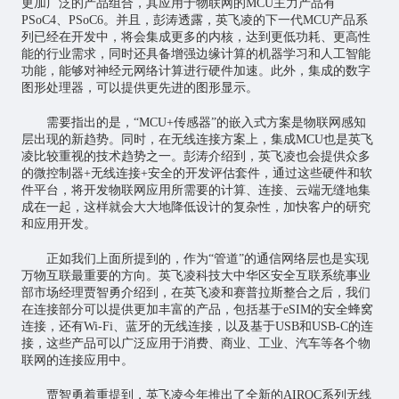
更加广泛的产品组合，其应用于物联网的MCU主力产品有
PSoC4、PSoC6。并且，彭涛透露，英飞凌的下一代MCU产品系
列已经在开发中，将会集成更多的内核，达到更低功耗、更高性
能的行业需求，同时还具备增强边缘计算的机器学习和
人工智能
功能，能够对神经元网络计算进行硬件加速。此外，集成的数字
图形处理器，可以提供更先进的图形显示。
需要指出的是，“MCU+传感器”的嵌入式方案是物联网感知
层出现的新趋势。同时，在无线连接方案上，集成MCU也是英飞
凌比较重视的技术趋势之一。彭涛介绍到，英飞凌也会提供众多
的微控制器+无线连接+安全的开发评估套件，通过这些硬件和软
件平台，将开发物联网应用所需要的计算、连接、云端无缝地集
成在一起，这样就会大大地降低设计的复杂性，加快客户的研究
和应用开发。
正如我们上面所提到的，作为“管道”的通信网络层也是实现
万物互联最重要的方向。英飞凌科技大中华区安全互联系统事业
部市场经理贾智勇介绍到，在英飞凌和赛普拉斯整合之后，我们
在连接部分可以提供更加丰富的产品，包括基于eSIM的安全蜂窝
连接，还有Wi-Fi、蓝牙的无线连接，以及基于USB和USB-C的连
接，这些产品可以广泛应用于消费、商业、工业、汽车等各个物
联网的连接应用中。
贾智勇着重提到，英飞凌今年推出了全新的AIROC系列无线