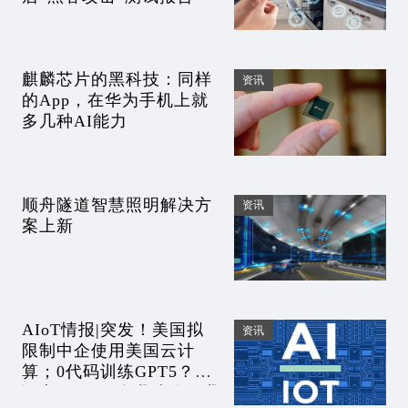
麒麟芯片的黑科技：同样
资讯
的App，在华为手机上就
多几种AI能力
顺舟隧道智慧照明解决方
资讯
案上新
AIoT情报|突发！美国拟
资讯
限制中企使用美国云计
算；0代码训练GPT5？已
证实GPT4可自我迭代；我