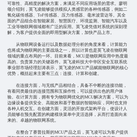
可靠性、高精度的解决方案，来满足不同应用场景的需求。廖明
颂介绍到，英飞凌能够提供模拟人类感官的各种传感器，例如二
氧化碳传感器、ToF传感器、压力传感器、毫米波雷达等。其全
面的产品组合在
智能家居
、
智慧医疗
、环境监测、智能汽车以及
工业等物联网领域都有广泛的应用。英飞凌凭借对系统的深刻理
解，为客户提供全面的即用型解决方案，加快产品上市。
从物联网设备运行以及数据处理分析的角度来看，计算能力
也将成为物联网的主要战场之一，所以计算也是英飞凌在物联网
领域的重点布局的一环。目前来看，MCU是物联网应用中热度最
高的、负责算力的关键器件。英飞凌科技大中华区安全互联系统
事业部市场经理彭涛表示，英飞凌的MCU产品赋能物联网的核心
优势，概括起来主要有三点：连接、计算和创建。
在连接方面，与无线产品相结合，具备不中断的连接功能，
有着同类最佳的连接范围和互操作性，可以提供出色的用户体
验。在计算方面，拥有专为物联网优化的MCU解决方案，可以为
边缘设备提供安全、高能效和基于数据的智能响应，同时也支持
各种人机交互。在创建方面，灵活的开放式架构平台，使设计人
员能够在预先配置的构建模块菜单中灵活选择，从而打造面向未
来的、卓越的物联网系统。
在整合了赛普拉斯的MCU产品之后，英飞凌可以为客户提供