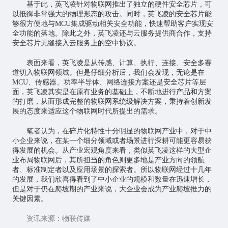
基于此，英飞凌针对物联网推出了独立的硬件安全芯片，可
以抵御非常强大的物理形态的攻击。同时，英飞凌的安全芯片能
够很方便地与MCU集成驱动相关安全功能，快速帮助客户实现安
全功能的落地。除此之外，英飞凌还与云服务提供商合作，支持
安全芯片无缝接入云服务上的空中协议。
表面来看，英飞凌是从传感、计算、执行、连接、安全多赛
道切入物联网领域。但是仔细分析后，我们会发现，无论是在
MCU、传感器、功率半导体、网络连接方案还是安全芯片等层
面，英飞凌其实是在原有业务的基础上，不断地进行产品和方案
的打磨，从而形成完整的物联网系统级解决方案，秉持着创新发
展的态度来适应这个物联网时代所提出的需求。
笔者认为，在碎片化特性十分明显的物联网产业中，对于中
小企业来说，在某一个细分领域或者场景进行深耕可能更容易获
得发展的机会。从产业宏观角度来看，类似英飞凌这样的大型企
业布局物联网后，其所担当的角色则更多地是产业方向的领航
者、标准制定者以及应用场景的探索者。所以物联网经过十几年
的发展，我们欣喜得看到了中小企业的规模和数量在迅速增长，
但是对于仍在爬坡期的产业来说，大企业会成为产业爬坡推力的
关键因素。
资讯来源：物联传媒