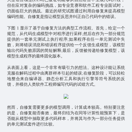
但在应对复杂的编码挑战，如专业竞赛和软件工程专业面试时，
仍面临巨大的挑战。最近的研究试图通过利用自修复来提高模型
编码性能。自修复是指让模型反思并纠正自己代码中的错误。
下图 1 显示了基于自修复方法的典型工作流程。首先，给定一个
规范，从代码生成模型中对程序进行采样;然后在作为一部分规范
提供的一套单元测试上执行程序;如果程序在任一单元测试中失
败，则将错误消息和错误程序提供给一个反馈生成模型，该模型
输出代码失败原因的简短解释;最后，反馈被传递给修复模型，该
模型生成程序的最终固化版本。
从表面上看，这是一个非常有吸引力的想法。这种设计能让系统
克服在解码过程中由离群样本引起的错误;在修复阶段，可以轻松
地整合来自编译器、静态分析工具和执行引擎等符号系统的反
馈，并模仿人类软件工程师编写代码的试错方式。
然而，自修复需要更多的模型调用，计算成本较高。特别要注意
的是，自修复能否奏效，最终归结为在同等计算性能预算下，是
否能从模型中抽取更多代码样本，并将其与作为一部分任务提供
的单元测试套件进行比较。