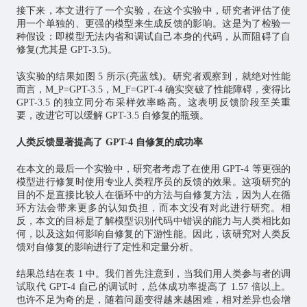
接下来，本文进行了一个实验，在这个实验中，研究者评估了使
用一个单独的、更强的模型来生成反馈的影响。这是为了检验一
种假设：即模型无法内省和调试自己本身的代码，从而阻碍了自
修复(尤其是 GPT-3.5)。
该实验的结果如图 5 所示(亮蓝线)。研究者观察到，就绝对性能
而言，M_P=GPT-3.5，M_F=GPT-4 确实突破了性能障碍，变得比
GPT-3.5 的独立同分布采样效率略高。这表明反馈阶段至关重
要，改进它可以缓解 GPT-3.5 自修复的瓶颈。
人类反馈显著提高了 GPT-4 自修复的成功率
在本文的最后一个实验中，研究者考虑了在使用 GPT-4 等更强的
模型进行修复时使用专业人类程序员的反馈的效果。这项研究的
目的不是直接比较人在循环中的方法与自修复方法，因为人在循
环方法会带来更多的认知负担，而本文没有对此进行研究。相
反，本文的目标是了解模型识别代码中错误的能力与人类相比如
何，以及这如何影响自修复的下游性能。因此，该研究对人类反
馈对自修复的影响进行了定性和定量分析。
结果总结在表 1 中。我们首先注意到，当我们用人类参与者的调
试取代 GPT-4 自己的调试时，总体成功率提高了 1.57 倍以上。
也许不足为奇的是，随着问题变得越来越困难，相对差异也会增