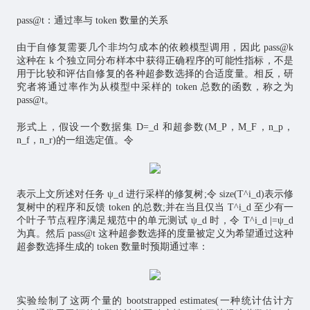
pass@t：通过率与 token 数量的关系
由于自修复需要几个非均匀成本的依赖模型调用，因此 pass@k
这种在 k 个独立同分布样本中获得正确程序的可能性指标，不是
用于比较和评估自修复的各种超参数选择的合适度量。相反，研
究者将通过率作为从模型中采样的 token 总数的函数，称之为
pass@t。
形式上，假设一个数据集 D=_d 和超参数(M_P，M_F，n_p，
n_f，n_r)的一组选定值。令
表示上文所述对任务 ψ_d 进行采样的修复树;令 size(T^i_d)表示修
复树中的程序和反馈 token 的总数;并在当且仅当 T^i_d 至少有一
个叶子节点程序满足规范中的单元测试 ψ_d 时，令 T^i_d |=ψ_d
为真。然后 pass@t 这种超参数选择的度量被定义为希望通过这种
超参数选择生成的 token 数量时预期通过率：
实验绘制了这两个量的 bootstrapped estimates(一种统计估计方