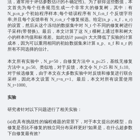
法，通常用于评估参数估计的不确定性)。为了获得这些数值，本
文首先为每个任务规范生成一个非常大的修复树，其中：有
N_p≥n_p 个初始程序样本;每个错误程序有 N_f≥n_f 个反馈字符
串;并且每个反馈串有 N_r≥n_r 个修复候选。给定(n_p，n_f，n_r)
的设置，然后从这个冻结的数据集中对 N_t 个不同的修复树进行
子采样(带替换)。最后，本文计算了这 N_t 棵树上通过率和树大
小的样本均值和标准差。如此估计 pass@t 大大降低了实验的计算
成本，因为可以重用相同的初始数据集来计算 n_p、n_f 和 n_r 的
所有不同选择的估计。
本文所有实验中，N_p=50，自修复方法中 n_p≤25，基线无修复
方法中 n_p≤50。类似地，对于反馈，本文令 N_f=25 和 N_f≤10。
对于候选修复，由于本文在大多数实验中对反馈和修复进行联合
采样，因此本文设置 N_r=n_r=1。最后，本文对所有设置使用
N_t=1000。
实验
研究者针对以下问题进行了相关实验：
(a)在具有挑战性的编程难题的背景下，对于本文提出的模型，自
修复是否比不修复的独立同分布采样更好?如果是，在什么超参数
下自修复最有效?