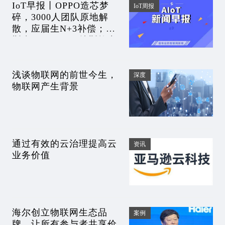
IoT早报丨OPPO造芯梦
IoT周报
碎，3000人团队原地解
散，应届生N+3补偿；马
斯克又不干了；特斯拉中
国召回110多万辆车；自
动驾驶第一股面临退市
浅谈物联网的前世今生，
深度
物联网产生背景
通过有效的云治理提高云
资讯
业务价值
海尔创立物联网生态品
案例
牌，让所有参与者共享价