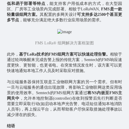
低和易于部署等特点
，能支持客户用低成本的方式，在大型园
区、厂房等工业场景内完成部署。相较于LoRaWAN,
FMS是一款
轻量级组网方案。
其配置的多网关设计
可支持多达2500个甚至更
多节点
，能够充分满足绝大多数行业应用场景的需求。
FMS LoRa® 组网解决方案框架图
此外，
基于LoRa技术的FMS组网方案可以快速处理告警。
相较于
通过轮询唤醒来完成告警上报的传统方案，Semtech的FMS响应速
度更快、更智能，也更省电。在突发情况发生时，该方案可以更
快速地通知本地工作人员及时采取应对措施。
与云端服务器保持互联是工业物联网方案的另一个需求。但有时
一旦与云端服务的通信出现故障，将影响工业物联网这类应用场
景的使用效率。Semtech的FMS组网方案通过
将NS内嵌至FMS主
网关中
，允许本地控制器(controller)在收到报警后先行判断是否
需要立即采取行动(如启动本地声光告警、电话短信通知本地消防
人员等)，再上报云平台，从而帮助客户尽快采取措施处理事故以
减少潜在的损失。
结语