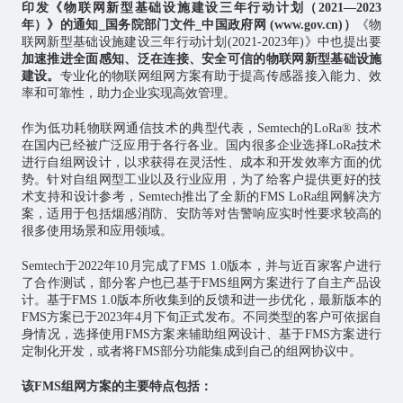
印发《物联网新型基础设施建设三年行动计划（2021—2023
年）》的通知_国务院部门文件_中国政府网 (www.gov.cn)
）
《物
联网新型基础设施建设三年行动计划(2021-2023年)》中也提出要
加速推进全面感知、泛在连接、安全可信的物联网新型基础设施
建设。
专业化的物联网组网方案有助于提高传感器接入能力、效
率和可靠性，助力企业实现高效管理。
作为低功耗物联网通信技术的典型代表，Semtech的LoRa® 技术
在国内已经被广泛应用于各行各业。国内很多企业选择LoRa技术
进行自组网设计，以求获得在灵活性、成本和开发效率方面的优
势。针对自组网型工业以及行业应用，为了给客户提供更好的技
术支持和设计参考，Semtech推出了全新的FMS LoRa组网解决方
案，适用于包括烟感消防、安防等对告警响应实时性要求较高的
很多使用场景和应用领域。
Semtech于2022年10月完成了FMS 1.0版本，并与近百家客户进行
了合作测试，部分客户也已基于FMS组网方案进行了自主产品设
计。基于FMS 1.0版本所收集到的反馈和进一步优化，最新版本的
FMS方案已于2023年4月下旬正式发布。不同类型的客户可依据自
身情况，选择使用FMS方案来辅助组网设计、基于FMS方案进行
定制化开发，或者将FMS部分功能集成到自己的组网协议中。
该FMS组网方案的主要特点包括：