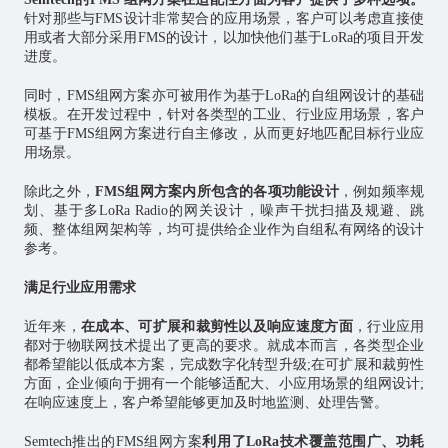
针对那些与FMS设计非常契合的应用场景，客户可以考虑直接使
用或者大部分采用FMS的设计，以加快他们基于LoRa的项目开发
进度。
同时，FMS组网方案亦可被用作为基于LoRa的自组网设计的基础
模板。在开发过程中，针对各类型的工业、行业应用场景，客户
可基于FMS组网方案进行自主修改，从而更好地匹配目标行业应
用场景。
除此之外，
FMS组网方案内所包含的各项功能设计
，例如频率规
划、基于多LoRa Radio的网关设计，噪声干扰扫描及规避、跳
频、整体组网架构等，均可提供给企业作为自组私有网络的设计
参考。
满足行业应用需求
近年来，
在成本、可扩展和裁剪性以及响应速度方面
，行业应用
都对于物联网技术提出了更高的要求。就成本而言，各类型企业
都希望能以低成本方案，完成数字化转型升级;在可扩展和裁剪性
方面，企业倾向于拥有一个能够适配大、小应用场景的组网设计;
在响应速度上，客户希望能够更加及时地监测、处理告警。
Semtech推出的FMS组网方案
利用了LoRa技术覆盖范围广、功耗