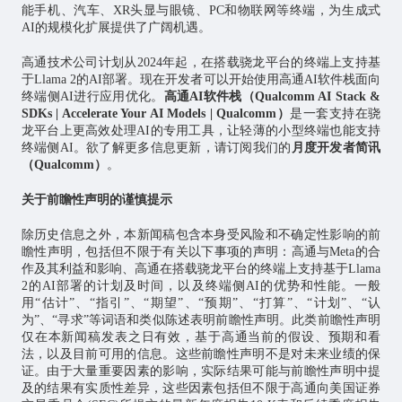
能手机、汽车、XR头显与眼镜、PC和物联网等终端，为生成式
AI的规模化扩展提供了广阔机遇。
高通技术公司计划从2024年起，在搭载骁龙平台的终端上支持基
于Llama 2的AI部署。现在开发者可以开始使用高通AI软件栈面向
终端侧AI进行应用优化。
高通AI软件栈（
Qualcomm AI Stack &
SDKs | Accelerate Your AI Models | Qualcomm
）
是一套支持在骁
龙平台上更高效处理AI的专用工具，让轻薄的小型终端也能支持
终端侧AI。欲了解更多信息更新，请订阅我们的
月度开发者简讯
（
Qualcomm
）
。
关于前瞻性声明的谨慎提示
除历史信息之外，本新闻稿包含本身受风险和不确定性影响的前
瞻性声明，包括但不限于有关以下事项的声明：高通与Meta的合
作及其利益和影响、高通在搭载骁龙平台的终端上支持基于Llama
2的AI部署的计划及时间，以及终端侧AI的优势和性能。一般
用“估计”、“指引”、“期望”、“预期”、“打算”、“计划”、“认
为”、“寻求”等词语和类似陈述表明前瞻性声明。此类前瞻性声明
仅在本新闻稿发表之日有效，基于高通当前的假设、预期和看
法，以及目前可用的信息。这些前瞻性声明不是对未来业绩的保
证。由于大量重要因素的影响，实际结果可能与前瞻性声明中提
及的结果有实质性差异，这些因素包括但不限于高通向美国证券