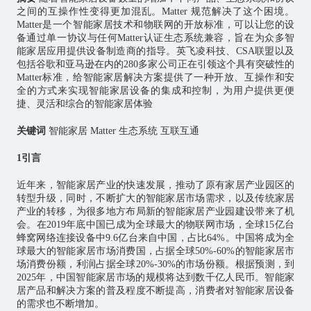
之间的互操作性变得更加混乱。Matter 规范解决了这个困境。
Matter是一个智能家居技术和
物联网
的开放标准，可以让您的设
备通过单一协议与任何Matter认证生态系统兼容，旨在为众多智
能家居应用提供设备制造商的指导。英飞凌科技、CSA联盟以及
包括谷歌和亚马逊在内的280多家公司正在引领这个具有突破性的
Matter标准，给智能家居解决方案提供了一种开放、互操作和安
全的方式来实现智能家居设备的集成和控制，为用户提供更便
捷、灵活和综合的智能家居体验
关键词
智能家居 Matter 生态系统 互联互通
1引言
近年来，智能家居产业的快速发展，推动了原有家居产业园区的
转型升级，同时，不断扩大的智能家居市场需求，以及传统家居
产业的转移，为很多地方布局新的智能家居产业园建设带来了机
会。在2019年底中国已成为全球最大的物联网市场，全球15亿台
蜂窝网络连接设备中9.6亿台来自中国，占比64%。中国将成为全
球最大的智能家居市场消费国，占据全球50%-60%的智能家居市
场消费份额，利润占据全球20%-30%的市场份额。根据预测，到
2025年，中国智能家居市场的规模将达到数千亿人民币。智能家
居产品和解决方案的普及程度不断提高，消费者对智能家居设备
的需求也不断增加。