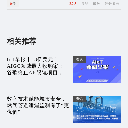
0
条
默认
最早
最热
评分最高
相关推荐
IoT早报丨13亿美元！
资讯
AIGC领域最大收购案；
谷歌终止AR眼镜项目，专
注AR软件平台；紫光展锐
换帅，马道杰上任董事
长；
数字技术赋能城市安全，
资讯
燃气管道泄漏监测有了“更
优解”