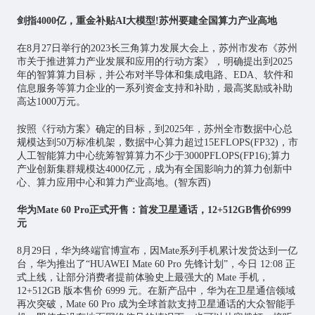
剑指4000亿，重金补贴AI大模型!苏州要建全国算力产业高地
在8月27日举行的2023长三角算力发展大会上，苏州市发布《苏州
市关于推进算力产业发展和应用的行动方案》，明确提出到2025
年的智算算力目标，并公布对半导体和集成电路、EDA、软件和
信息服务等算力企业的一系列资金支持和补助，最高奖励或补助
高达1000万元。
按照《行动方案》确定的目标，到2025年，苏州全市数据中心总
规模达到50万标准机架，数据中心算力超过15EFLOPS(FP32)，市
人工智能算力中心统筹智算算力不少于3000PFLOPS(FP16);算力
产业创新集群规模达4000亿元，成为有全国影响力的算力创新中
心、算力应用中心和算力产业高地。(智东西)
华为Mate 60 Pro正式开售：首发卫星通话，12+512GB售价6999
元
8月29日，华为终端官博宣布，因Mate系列手机累计发货达到一亿
台，华为推出了“HUAWEI Mate 60 Pro 先锋计划”，今日 12:08 正
式上线，让部分消费者提前体验史上最强大的 Mate 手机，
12+512GB 版本售价 6999 元。在新产品中，华为在卫星通信领域
再次突破，Mate 60 Pro 成为全球首款支持卫星通话的大众智能手