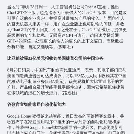
当地时间8月28日周一，
人工智能
初创公司OpenAI宣布，推出
ChatGPT企业版，也是迄今为止最强大的ChatGPT版本，目的是吸
引更广泛的企业客户，并提高其最知名产品的收入。与面向个人
的聊天机器人服务一样，用户在企业版上也可以输入问题，并收
到ChatGPT的书面回复。不同之处在于，ChatGPT企业版可提供更
高级别的安全和隐私、无限高速GPT-4访问、访问速度是普通
GPT-4的两倍、处理更长的输入的更长的上下文窗口、高级数据
分析功能、自定义选项等。(财联社)
比亚迪被曝22亿美元拟收购美国捷普公司的中国业务
8月28日消息，中国汽车制造商比亚迪周一表示，其电子部门已与
美国制造商捷普公司达成协议，将以158亿元人民币收购其在中国
的移动电子制造业务(22亿美元)。该交易将扩大比亚迪电子的客
户群、产品组合及其智能手机零部件业务，因为它希望抓住捷普
在该领域的潜在的增长潜力。(路透社)
谷歌官宣智能家居自动化新能力
Google Home 变得越来越智能，近日发布的两篇博客文章中，谷
歌宣布了在家庭应用程序中推出的一系列新的自动化功能和操
作，并带来Google Home脚本编辑器的一波升级。自动化更新可
以支持当窗户打开时，关闭恒温器;当湿度低于40%时，打开加湿