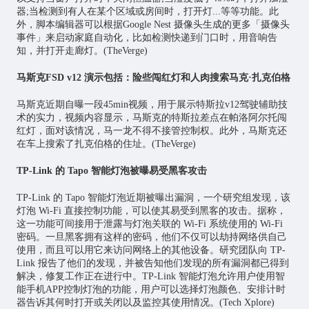
器;当检测到有人在某个区域或房间时，打开灯...等等功能。此
外，脚本编辑器可以根据Google Nest 摄像头生成的更多「摄像头
事件」来启动家庭自动化，比如检测快递到门口时，用音响告
知，并打开走廊灯。(TheVerge)
马斯克FSD v12 演示包括：险些闯红灯和人肉搜索马克·扎克伯格
马斯克近期自曝一段45min视频，用于展示特斯拉v12驾驶辅助技
术的实力，视频内容显示，马斯克的特斯拉差点在帕洛阿尔托闯
红灯，面对该情况，马一龙不得不接管控制权。此外，马斯克还
在车上搜索了扎克伯格的住址。(TheVerge)
TP-Link 的 Tapo 智能灯泡被曝易受黑客攻击
TP-Link 的 Tapo 智能灯泡近期被曝出漏洞，一个研究组发现，该
灯泡 Wi-Fi 直接控制功能，可以使其易受到黑客的攻击。据称，
这一功能可间接用于泄露与灯泡关联的 Wi-Fi 系统使用的 Wi-Fi
密码。一旦黑客拥有这样的密码，他们不仅可以劫持网络供自己
使用，而且可以用它来访问网络上的其他设备。研究团队向 TP-
Link 报告了他们的发现，并被告知他们发现的所有漏洞都已得到
解决，修复工作正在进行中。TP-Link 智能灯泡允许用户使用智
能手机APP控制灯泡的功能，用户可以选择灯泡颜色、安排计时
器告诉其何时打开或关闭以及监控其使用情况。(Tech Xplore)