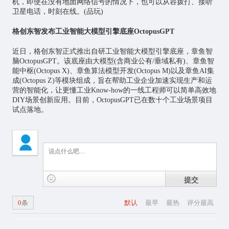
机，即使在没有地面网络信号的情况下，也可以从容拨打、接听
卫星电话，时刻在线。(品玩)
格创东智发布工业智能大模型引擎底座OctopusGPT
近日，格创东智正式推出自研工业智能大模型引擎底座，章鱼智
脑OctopusGPT。该底座由大模型(含商业公有/垂域私有)、章鱼智
能中枢(Octopus X)、章鱼算法模型开发(Octopus M)以及章鱼AI集
成(Octopus Z)等模块组成，旨在帮助工业企业加速实现生产和运
营的智能化，让更懂工业Know-how的一线工程师可以简单高效地
DIY场景创新应用。目前，OctopusGPT已在数十个工业场景项目
试点落地。
提交
0
条
默认
最早
最热
评分最高