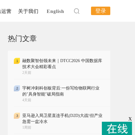
登录
站运营
关于我们
English
热门文章
融数聚智创领未来｜DTCC2026 中国数据库
1
技术大会精彩看点
2天前
宇树冲刺科创板背后:一份写给物联网行业
2
的"具身智能"破局指南
4天前
亚马逊入局卫星直连手机(D2D)大战!但产业
3
X
急需一盆冷水
1周前