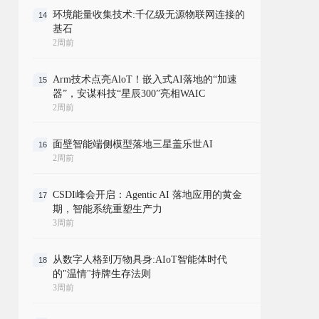
环境能量收集技术:千亿级无源物联网连接的
14
基石
2周前
Arm技术点亮AloT！嵌入式AI落地的“加速
15
器”，安谋科技“星辰300”亮相WAIC
2周前
面壁智能端侧模型落地三星盖乐世AI
16
2周前
CSDI峰会开启：Agentic AI 落地应用的黄金
17
期，智能系统重塑生产力
3周前
从数字人格到万物具身:AIoT智能体时代
18
的"温情"持牌生存法则
3周前