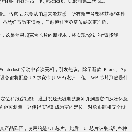
型号上使用相同的处理器，包括Series 8、Ultra和第二代 SE。
一硬件变化。马克·古尔曼从消息来源获悉，所有新型号都将获得“各种
。虽然细节尚不清楚，但彭博社声称新传感器更准确。
 还将配备 U2 芯片，这是苹果超宽带芯片的新版本，将实现“改进的“查找我
“Wonderlust”活动中首次亮相，引发热议。除了新款 iPhone、Ap
pple 设备都将配备 U2 超宽带 (UWB) 芯片。但 UWB 芯片到底是什
确定位和跟踪功能。通过发送无线电波脉冲并测量它们从物体反
的距离测量。这使得 UWB 成为室内定位、对象跟踪和安全设
B 技术引入其产品阵容，使用的是 U1 芯片。此后，U1芯片被集成到各种