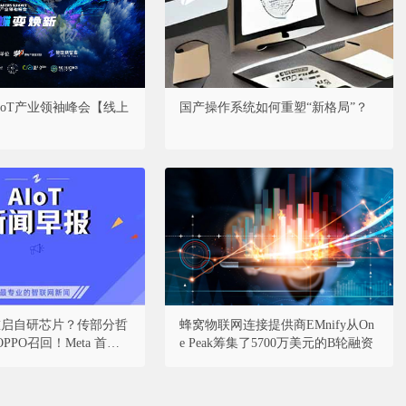
·AIoT产业领袖峰会【线上
国产操作系统如何重塑“新格局”？
丨重启自研芯片？传部分哲
蜂窝物联网连接提供商EMnify从On
PPO召回！Meta 首席
e Peak筹集了5700万美元的B轮融资
I智力连狗都不如；台积
周访陆