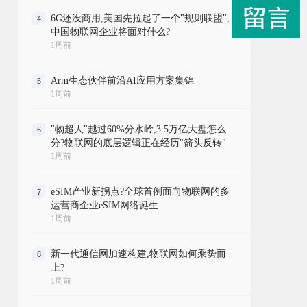
6G还没商用,美国先拉起了一个"规则联盟",
4
中国物联网企业将面对什么?
1周前
Arm生态伙伴前沿AI应用方案集锦
5
1周前
"物超人"越过60%分水岭,3.5万亿大盘怎么
6
分?物联网的底层逻辑正在经历"箭头反转"
1周前
eSIM产业新拐点?全球首例面向物联网的多
7
运营商企业eSIM网络诞生
1周前
新一代通信网加速构建,物联网如何乘势而
8
上?
1周前