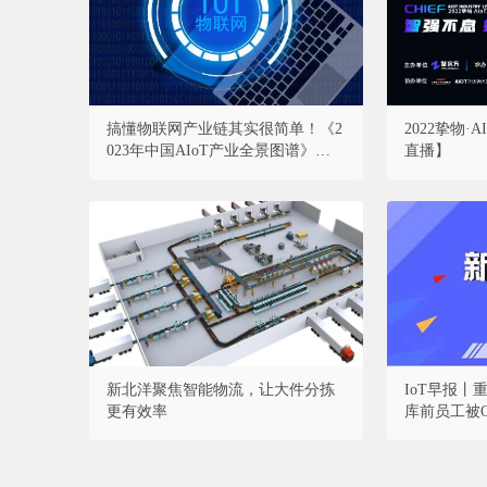
搞懂物联网产业链其实很简单！《2
2022挚物
023年中国AIoT产业全景图谱》重磅
直播】
发布！
新北洋聚焦智能物流，让大件分拣
IoT早报
更有效率
库前员工被O
科学家：A
电三巨头下