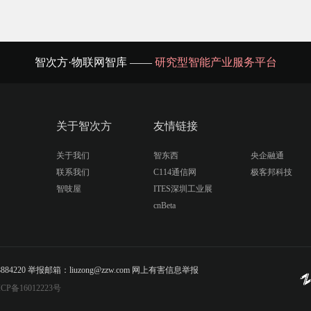
智次方·物联网智库 ——
研究型智能产业服务平台
关于智次方
友情链接
关于我们
智东西
央企融通
联系我们
C114通信网
极客邦科技
智吱屋
ITES深圳工业展
cnBeta
20 举报邮箱：liuzong@zzw.com 网上有害信息举报
CP备16012223号