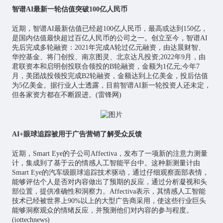
智谱AI最新一轮估值突破100亿人民币
近期，智谱AI最新估值已经超100亿人民币，最高或达到150亿，
是国内估值最快超过百亿人民币的公司之一。创立至今，智谱AI
先后完成多轮融资：2021年完成A轮过亿元融资，由达晨财智、
华控基金、将门创投、南京图灵、北京达凡投资;2022年9月，由
君联资本和启明创投联合领投的B轮融资，金额为1亿元;今年7
月，美团战投领投完成B2轮融资，金额达到上亿美金，投后估值
为5亿美金。据行业人士透露，目前智谱AI新一轮投资人还未定，
但各家资方都在不断跟进。(雷锋网)
AI+眼球追踪被用于广告营销了解受众反馈
近期，Smart Eye的子公司Affectiva，发布了一项新的注意力测量
计，集成到了基于云的情感
人工智能
平台中。这种新测量计由
Smart Eye的汽车级眼球追踪技术驱动，通过仔细观察面部表情，
能够评估个人是否对内容做出了预期的反应，通过分析凝视和头
部位置，提供准确性和洞察力。Affectiva表示，其情感人工智能
技术已经被世界上90%以上的大型广告商采用，使这些行业巨头
能够洞察观众的情绪反应，并预测他们对内容的参与程度。
(iottechnews)