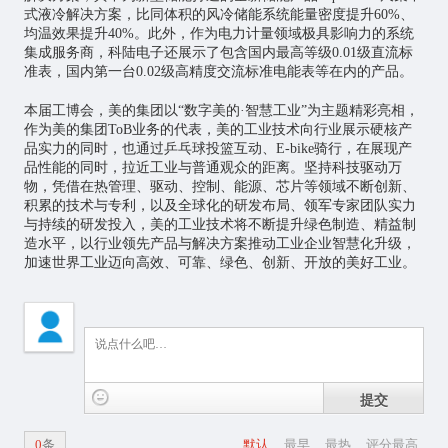
式液冷解决方案，比同体积的风冷储能系统能量密度提升60%、
均温效果提升40%。此外，作为电力计量领域极具影响力的系统
集成服务商，科陆电子还展示了包含国内最高等级0.01级直流标
准表，国内第一台0.02级高精度交流标准电能表等在内的产品。
本届工博会，美的集团以“数字美的·智慧工业”为主题精彩亮相，
作为美的集团ToB业务的代表，美的工业技术向行业展示硬核产
品实力的同时，也通过乒乓球投篮互动、E-bike骑行，在展现产
品性能的同时，拉近工业与普通观众的距离。坚持科技驱动万
物，凭借在热管理、驱动、控制、能源、
芯片
等领域不断创新、
积累的技术与专利，以及全球化的研发布局、领军专家团队实力
与持续的研发投入，美的工业技术将不断提升绿色制造、精益制
造水平，以行业领先产品与解决方案推动工业企业智慧化升级，
加速世界工业迈向高效、可靠、绿色、创新、开放的美好工业。
提交
0
条
默认
最早
最热
评分最高