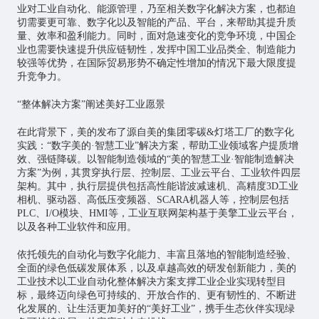
业对工业自动化、能源管理，乃至相关数字化解决方案，也都迫
切需要更可靠、数字化以及智能的产品、平台，来帮助其提升质
量、效率和盈利能力。同时，面对急速变化的竞争环境，中国企
业也需要快速提升供应链韧性，发挥中国工业品类全、制造能力
较强等优势，在国际贸易形势不确定性增加的情况下最大限度提
升竞争力。
“整体解决方案”阐述美好工业愿景
在此背景下，美的发布了源自美的集团零碳&灯塔工厂的数字化
实践：“数字美的·智慧工业”解决方案，帮助工业领域客户提质增
效、强链降碳。以智能制造领域的“美的智慧工业·智能制造解决
方案”为例，其贯穿执行层、控制层、工业云平台、工业软件四层
架构。其中，执行层提供包括高性能谐波减速机、高精度3D工业
相机、驱动器、高低压变频器、SCARA机器人等，控制层包括
PLC、I/O模块、HMI等，
工业互联网
架构基于美擎工业云平台，
以及各种工业软件和应用。
依托领先的自动化与数字化能力、丰富且落地的智能制造经验、
全面的绿色低碳发展体系，以及卓越高效的研发创新能力，美的
工业技术以工业自动化整体解决方案支撑工业企业实现转型目
标，最终迈向绿色可持续的、开放合作的、更有韧性的、不断进
化发展的、让生活更加美好的“美好工业”，携手生态伙伴实现绿