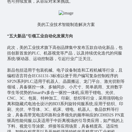
色可持续发展，从容应对未来挑战。
美的工业技术智能制造解决方案
“五大新品”引领工业自动化发展方向
此次，美的工业技术旗下高创品牌集中发布五款自动化新品，包
括创新首发的PLC、机器视觉等产品，以及持续优化迭代的伺服
系统/驱动器、运动控制器，引起行业广泛关注。
新品包括适用于包装机械、电子设备制造和工程机械等行业，且
编程语言符合IEC61131-3标准以便于用户编写复杂控制程序的
SP2N系列PLC;适用于机器人、晶圆搬运、龙门平台、激光切割等
领域，具备驱控一体、多轴同步、小尺寸、简单易用、支持
数字
孪生
等优势的SmartPx多合一驱控一体机;应用于锂电、光伏、
CNC、3C、包装、特种加工、印刷、纺织等行业，采用强弱电分
离和隐藏式电池仓设计的BD3系列旋转伺服系统;应用于纺织、印
刷、光伏、半导体、3C、机床、锂电、机器人、食品饮料等行
业，具备高带宽电流环路和业界领先的频率响应的CDHD2S PN直
驱高性能伺服;以及适用于中距离视场的引导类应用，如产线的上
下料、视觉引导涂胶、焊接等应用场景，具备精度高、适应性
强、智能化程度高以及开放性强等特性的高精度3D工业相机。