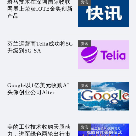
斑马技术在深圳国际物联
资讯
网展上荣获IOTE金奖创新
产品
芬兰运营商Telia成功将5G
资讯
升级到5G SA
Google以1亿美元收购AI
资讯
头像创业公司Alter
美的工业技术收购天腾动
资讯
力，进军绿色两轮出行市