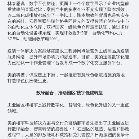
林泰恩说，数字不会撒谎。页面上一个个数字展示了企业转型前
后效率的直观对比，案例当中的多家企业不光实现了降本增效，
连二氧化碳排放都减少了一半以上，降本增效的背后也是实实在
在的减排。安得智联与瑞仕格共同建立的安得智慧仓储科技中心
的自动化立体仓库，获得国家一级绿色仓库最高认证，通过多样
化的自动化设备和系统，实现坪效提升5倍，自动化节约人力
37.5%，动能回收节电20%。
送装一体解决方案能够搭建以工程师网点运营为主线高品质送装
服务网络，提升市场影响力和渗透率。目前，美的送装数字化能
力已经从一个作业管理平台发育成一个数字化交互服务平台。
美的将携手供应链上下游，一起推进智慧绿色物流措施的落地，
打造绿色供应链生态。
数绿融合，推动园区/楼宇低碳转型
工业园区和楼宇是践行数字化、智能化、绿色化升级的又一重点
领域。
美的楼宇科技解决方案与交付总监杨鹏宇首先提出了工业园区进
行数绿融合、智慧转型的必要性：1. 在园区的建造、运营和拆改
过程中，大量的排放能耗和碳指标受到管控;2.日渐激烈的竞争环