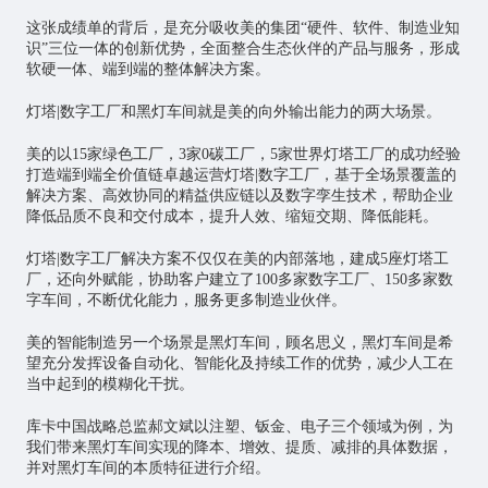
这张成绩单的背后，是充分吸收美的集团“硬件、软件、制造业知
识”三位一体的创新优势，全面整合生态伙伴的产品与服务，形成
软硬一体、端到端的整体解决方案。
灯塔|数字工厂和黑灯车间就是美的向外输出能力的两大场景。
美的以15家绿色工厂，3家0碳工厂，5家世界灯塔工厂的成功经验
打造端到端全价值链卓越运营灯塔|数字工厂，基于全场景覆盖的
解决方案、高效协同的精益供应链以及
数字孪生
技术，帮助企业
降低品质不良和交付成本，提升人效、缩短交期、降低能耗。
灯塔|数字工厂解决方案不仅仅在美的内部落地，建成5座灯塔工
厂，还向外赋能，协助客户建立了100多家数字工厂、150多家数
字车间，不断优化能力，服务更多制造业伙伴。
美的智能制造另一个场景是黑灯车间，顾名思义，黑灯车间是希
望充分发挥设备自动化、智能化及持续工作的优势，减少人工在
当中起到的模糊化干扰。
库卡中国战略总监郝文斌以注塑、钣金、电子三个领域为例，为
我们带来黑灯车间实现的降本、增效、提质、减排的具体数据，
并对黑灯车间的本质特征进行介绍。