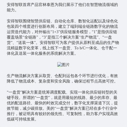
安得智联首席产品官林泰恩为我们展示了他们在智慧物流领域的
能力。
安得智联围绕智慧供应链、自动化仓库、数智化运配以及绿色化
包装四个维度进行创新布局，建立了端到端全链路数字化的物流
运营迭代能力，对外输出“1+3”供应链服务模型，“1”是指供应链
覆盖场景“全链路”，“3”是指三个解决方案“生产物流”、“一盘
货”、“送装一体”。安得智联可为客户提供从原料至成品的生产物
流精益数字化变革，线上线下一盘货、To b/C一体化、仓干配一
体化及送装一体化服务的系统解决方案。
生产物流解决方案从取货、仓配到运包各个环节进行优化，有效
降低了物流成本、复杂度和安全风险，确保过程节点高效可控。
“一盘货”解决方案是统筹调度配载、实现一体化供应链转型的关
键手段。所谓的“一盘货”，就是用最短的线路、最少的库存、最
优的配送路径、最快的时效完成交付，数字化支撑渠道下沉，提
效节能，减少碳排放。美的“一盘货”解决方案已经在多个行业中
推行，被证明具有较好的领先性、可复制性，助力客户实现高效
低碳可持续发展。