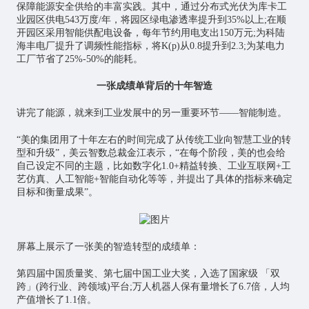
保障能源安全供给的丰富实践。其中，通过分布式光伏为库卡工
业园区供电543万度/年，将园区绿电渗透率提升到35%以上;在顺
开园区采用智能供配电设备，每年节约用电支出150万元;为科陆
海丰电厂提升了调频性能指标，将K(p)从0.8提升到2.3;为某电力
工厂节省了25%-50%的能耗。
一张成绩单背后的十年智造
讲完了能源，就来到工业发展中的另一重要环节——智能制造。
“美的集团用了十年左右的时间完成了从传统工业向智慧工业的转
型和升级”，美云智数总裁金江表示，“在每个阶段，美的也会给
自己设定不同的主题，比如数字化1.0+精益转换、
工业互联网
+工
艺仿真、
人工智能
+智能自动化等等，并提出了具体的指标来确定
目标和衡量成果”。
屏幕上展示了一张美的智造转型的成绩单：
第四届中国质量奖、第七届中国工业大奖，入选了国家级 「双
跨」(跨行业、跨领域)平台;万人机器人保有量增长了6.7倍，人均
产值增长了1.1倍。