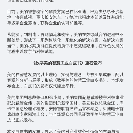
也是集团综合实力的表现。
目前，美的智慧楼宇的解决方案已在比亚迪、巴斯夫杉杉长沙基
地、海康威视、重庆长安汽车、宁德时代福建本部以及隆基绿能
等多家企业落地，获得企业的认可和推荐。
从能源，到制造，再到物流和楼宇，美的在数绿融合的进程中不
断创新，形成了一系列模块化、系统化的解决方案。在解决方案
当中，美的尽其所能在提效增质中不忘减碳减排，在绿色发展的
过程中以数字与科技赋能。
《数字美的智慧工业白皮书》重磅发布
美的在智慧发展的以上理论、实例与理念，都被汇集成册，配以
客观的分析与展望，形成《数字美的智慧工业白皮书》。本场发
布会上，白皮书的发布仪式隆重举行。
美的集团副总裁兼CDO张小懿，美的集团副总裁兼楼宇科技事业
部总裁管金伟，美的集团副总裁李国林，美云智数总裁金江，库
卡中国总经理许桂友，安德智联首席产品官林泰恩，科陆电子首
席战略专家郭鸿上台，与全场观众共同见证数字美的智慧工业白
皮书正式发布。
本次白皮书的发布，展示了美的对产业核心价值链的布局与探