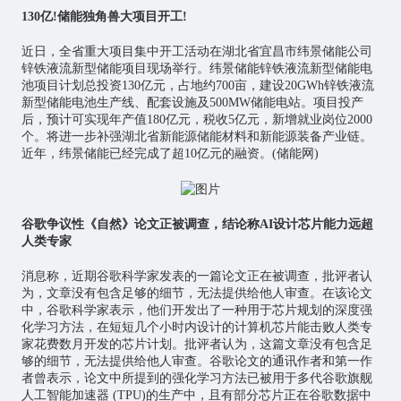
130亿!储能独角兽大项目开工!
近日，全省重大项目集中开工活动在湖北省宜昌市纬景储能公司
锌铁液流新型储能项目现场举行。纬景储能锌铁液流新型储能电
池项目计划总投资130亿元，占地约700亩，建设20GWh锌铁液流
新型储能电池生产线、配套设施及500MW储能电站。项目投产
后，预计可实现年产值180亿元，税收5亿元，新增就业岗位2000
个。将进一步补强湖北省新能源储能材料和新能源装备产业链。
近年，纬景储能已经完成了超10亿元的融资。(储能网)
谷歌争议性《自然》论文正被调查，结论称AI设计芯片能力远超
人类专家
消息称，近期谷歌科学家发表的一篇论文正在被调查，批评者认
为，文章没有包含足够的细节，无法提供给他人审查。在该论文
中，谷歌科学家表示，他们开发出了一种用于
芯片
规划的深度强
化学习方法，在短短几个小时内设计的计算机芯片能击败人类专
家花费数月开发的芯片计划。批评者认为，这篇文章没有包含足
够的细节，无法提供给他人审查。谷歌论文的通讯作者和第一作
者曾表示，论文中所提到的强化学习方法已被用于多代谷歌旗舰
人工智能
加速器 (TPU)的生产中，且有部分芯片正在谷歌数据中