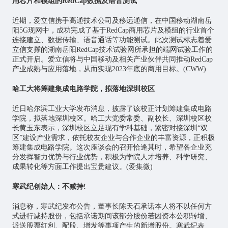
用芯片和模组的RedCap数据及语音测试
近期，爱立信携手高通技术公司及移远通信，在中国移动湖南岳
阳5G现网中，成功完成了基于RedCap商用芯片及模组的行业首个
连接建立、数据传输、语音通话等功能测试。此次测试标志着爱
立信支撑的湖南岳阳RedCap技术试验网所承担的端网试验工作的
正式开启。爱立信将与中国移动及相关产业伙伴共同推动RedCap
产业成熟与应用落地，从而实现2023年底的商用目标。(CWW)
哈工大将筹建集成电路学院，拟落地深圳校区
近日哈尔滨工业大学发布消息，披露了该校正计划筹建集成电路
学院，拟落地深圳校区。哈工大党委常委、副校长、深圳校区校
长黄玉东表示，深圳校区立足现有学科基础，紧密对接深圳“双
区”建设产业需求，依托校友企业与合作企业的丰富资源，正积极
筹建集成电路学院。这次座谈会的召开恰逢其时，希望各企业充
分发挥智力优势与行业优势，积极为学院人才培养、科学研究、
成果转化等方面工作提出宝贵建议。(爱集微)
寒武纪创始人：不减持!
消息称，寒武纪发布公告，董事长陈天石承诺本人将不以任何方
式进行减持股份，包括承诺期间该部分股份若因资本公积转增、
派送股票红利、配股、增发等事项产生的新增股份。寒武纪表