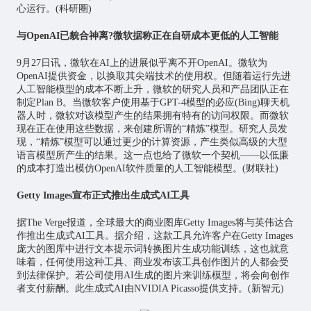
心运行。(科研圈)
与OpenAI已貌合神离?微软据称正在自研成本更低的人工智能
9月27日讯，微软在AI上的进展似乎离不开OpenAI。微软为
OpenAI提供资金，以换取其尖端技术的使用权。但随着运行先进
人工智能模型的成本不断上升，微软的研究人员和产品团队正在
制定Plan B。当微软客户使用基于GPT-4模型的必应(Bing)聊天机
器人时，微软对该模型产生的结果拥有特有的访问权限。而微软
现在正在使用这些数据，来创建所谓的“精炼”模型。研究人员发
现，“精炼”模型可以通过更少的计算资源，产生类似高级的大型
语言模型所产生的结果。这一点也给了微软一个契机——以低廉
的成本打造出模仿OpenAI软件质量的人工智能模型。(财联社)
Getty Images宣布正式推出生成式AI工具
据The Verge报道，全球最大的商业图库Getty Images将与英伟达合
作推出生成式AI工具。据介绍，这款工具允许客户在Getty Images
庞大的图库中进行文本提示词转换图片生成功能训练，这也就意
味着，任何使用这种工具、商业发布该工具创作图片的人都会受
到法律保护。若公司使用AI生成的图片来训练模型，将会向创作
者支付薪酬。此生成式AI由NVIDIA Picasso提供支持。(新智元)