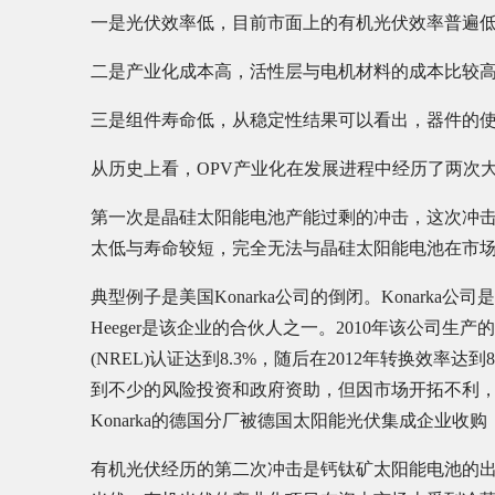
一是光伏效率低，目前市面上的有机光伏效率普遍低于
二是产业化成本高，活性层与电机材料的成本比较高
三是组件寿命低，从稳定性结果可以看出，器件的使
从历史上看，OPV产业化在发展进程中经历了两次
第一次是晶硅太阳能电池产能过剩的冲击，这次冲击
太低与寿命较短，完全无法与晶硅太阳能电池在市
典型例子是美国Konarka公司的倒闭。Konark
Heeger是该企业的合伙人之一。2010年该公司生产的
(NREL)认证达到8.3%，随后在2012年转换效率达到
到不少的风险投资和政府资助，但因市场开拓不利，迟迟
Konarka的德国分厂被德国太阳能光伏集成企业收购，更名为
有机光伏经历的第二次冲击是钙钛矿太阳能电池的出