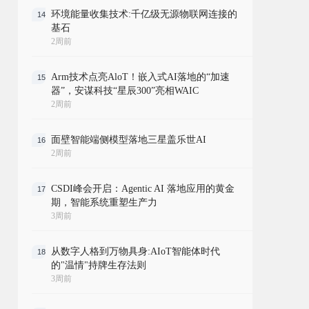
环境能量收集技术:千亿级无源物联网连接的
14
基石
2周前
Arm技术点亮AloT！嵌入式AI落地的“加速
15
器”，安谋科技“星辰300”亮相WAIC
2周前
面壁智能端侧模型落地三星盖乐世AI
16
2周前
CSDI峰会开启：Agentic AI 落地应用的黄金
17
期，智能系统重塑生产力
3周前
从数字人格到万物具身:AIoT智能体时代
18
的"温情"持牌生存法则
3周前