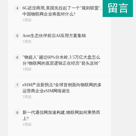
6G还没商用,美国先拉起了一个"规则联盟",
4
中国物联网企业将面对什么?
1周前
Arm生态伙伴前沿AI应用方案集锦
5
1周前
"物超人"越过60%分水岭,3.5万亿大盘怎么
6
分?物联网的底层逻辑正在经历"箭头反转"
1周前
eSIM产业新拐点?全球首例面向物联网的多
7
运营商企业eSIM网络诞生
1周前
新一代通信网加速构建,物联网如何乘势而
8
上?
1周前