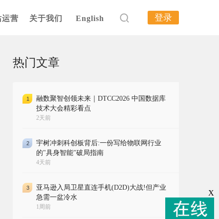
登录
站运营
关于我们
English
热门文章
融数聚智创领未来｜DTCC2026 中国数据库
1
技术大会精彩看点
2天前
宇树冲刺科创板背后:一份写给物联网行业
2
的"具身智能"破局指南
4天前
亚马逊入局卫星直连手机(D2D)大战!但产业
3
X
急需一盆冷水
1周前