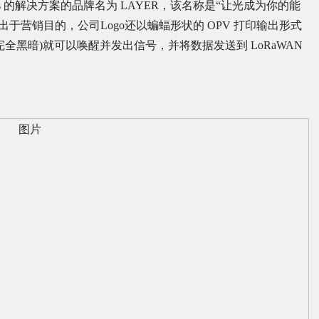
ologies 的解决方案的品牌名为 LAYER，该名称是“让光成为你的能
onse)的缩写，出于营销目的，公司Logo还以蝙蝠形状的 OPV 打印输出形式
完全黑暗)就可以唤醒并发出信号，并将数据发送到 LoRaWAN