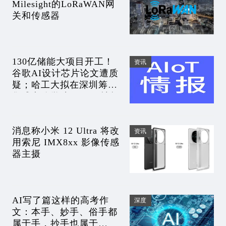
Milesight的LoRaWAN网
关和传感器
130亿储能大项目开工！
资讯
谷歌AI设计芯片论文遭质
疑；哈工大拟在深圳筹建
集成电路学院｜AIoT情报
消息称小米 12 Ultra 将改
资讯
用索尼 IMX8xx 影像传感
器主摄
AI写了篇这样的高考作
深度
文：本手、妙手、俗手都
属于手，抄手也属于