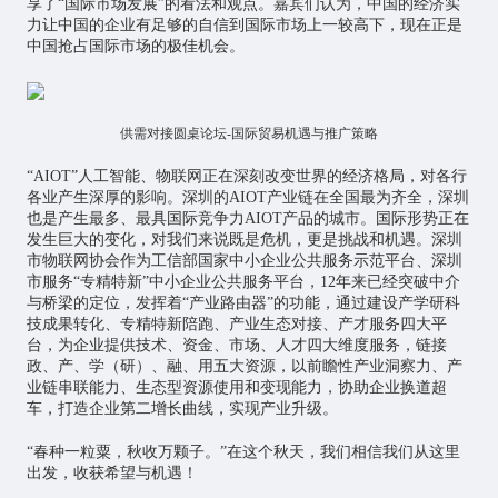
享了“国际市场发展”的看法和观点。嘉宾们认为，中国的经济实
力让中国的企业有足够的自信到国际市场上一较高下，现在正是
中国抢占国际市场的极佳机会。
供需对接圆桌论坛-国际贸易机遇与推广策略
“AIOT”人工智能、物联网正在深刻改变世界的经济格局，对各行
各业产生深厚的影响。深圳的AIOT产业链在全国最为齐全，深圳
也是产生最多、最具国际竞争力AIOT产品的城市。国际形势正在
发生巨大的变化，对我们来说既是危机，更是挑战和机遇。深圳
市物联网协会作为工信部国家中小企业公共服务示范平台、深圳
市服务“专精特新”中小企业公共服务平台，12年来已经突破中介
与桥梁的定位，发挥着“产业路由器”的功能，通过建设产学研科
技成果转化、专精特新陪跑、产业生态对接、产才服务四大平
台，为企业提供技术、资金、市场、人才四大维度服务，链接
政、产、学（研）、融、用五大资源，以前瞻性产业洞察力、产
业链串联能力、生态型资源使用和变现能力，协助企业换道超
车，打造企业第二增长曲线，实现产业升级。
“春种一粒粟，秋收万颗子。”在这个秋天，我们相信我们从这里
出发，收获希望与机遇！