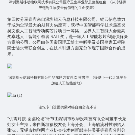
深圳洲斯移动物联网技术有限公司医疗卫生事业部总监杨红俊 《从冷链供
应链到生物安全价值链的生命安康》
第四位分享嘉宾来自深圳鲲云信息科技有限公司。鲲云信息致力
于成为全球最大的AI算力供应商，获得中国智能科学技术最高奖
吴文俊
人工智能
专项奖
芯片
项目一等奖、世界人工智能大会最高
奖卓越人工智能引领者 SAIL奖，是一家人工智能芯片和提供解决
方案的公司。公司由英国帝国理工博士牛昕宇及英国皇家工程院
院士陆永青联合创立，在技术引进方面充分体现了国际合作的成
果。
深圳鲲云信息科技有限公司华东区方案总监 苏忠华 《提供下一代计算平台
加速人工智能落地》
论坛专门设置供需对接自由交流环节
“供需对接-圆桌论坛”环节由深圳市欧华投科技有限公司董事长龙
虹女士主持，来自斯坦福校友会上海分会、上海酷滴科技创始人
张沈，无锡市物联网产业协会技术创新部主任吴蔓等嘉宾分别分