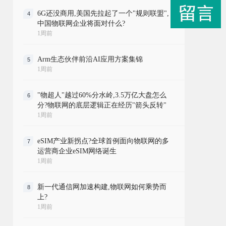
6G还没商用,美国先拉起了一个"规则联盟",
4
中国物联网企业将面对什么?
1周前
Arm生态伙伴前沿AI应用方案集锦
5
1周前
"物超人"越过60%分水岭,3.5万亿大盘怎么
6
分?物联网的底层逻辑正在经历"箭头反转"
1周前
eSIM产业新拐点?全球首例面向物联网的多
7
运营商企业eSIM网络诞生
1周前
新一代通信网加速构建,物联网如何乘势而
8
上?
1周前