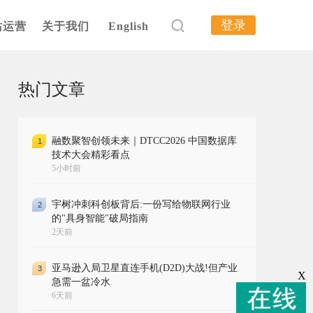
登录
站运营
关于我们
English
热门文章
融数聚智创领未来｜DTCC2026 中国数据库
1
技术大会精彩看点
5小时前
宇树冲刺科创板背后:一份写给物联网行业
2
的"具身智能"破局指南
2天前
亚马逊入局卫星直连手机(D2D)大战!但产业
3
X
急需一盆冷水
6天前