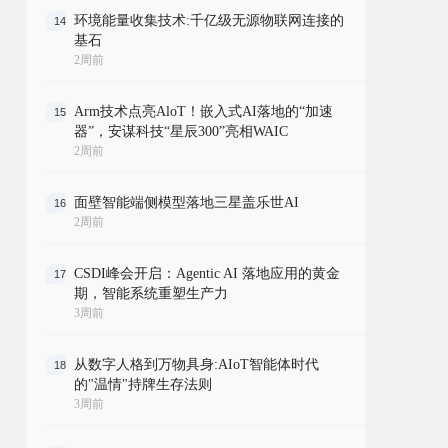
环境能量收集技术:千亿级无源物联网连接的
14
基石
2周前
Arm技术点亮AloT！嵌入式AI落地的“加速
15
器”，安谋科技“星辰300”亮相WAIC
2周前
面壁智能端侧模型落地三星盖乐世AI
16
2周前
CSDI峰会开启：Agentic AI 落地应用的黄金
17
期，智能系统重塑生产力
3周前
从数字人格到万物具身:AIoT智能体时代
18
的"温情"持牌生存法则
3周前