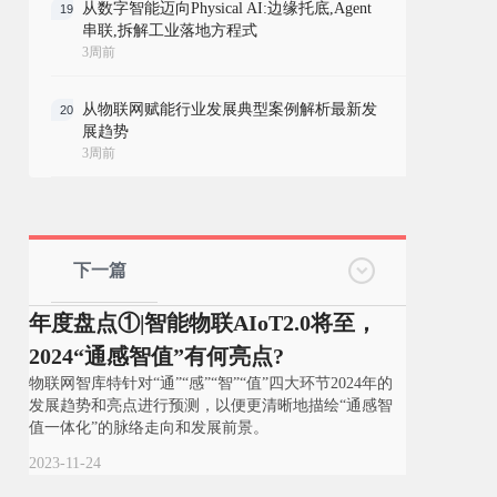
从数字智能迈向Physical AI:边缘托底,Agent
19
串联,拆解工业落地方程式
3周前
从物联网赋能行业发展典型案例解析最新发
20
展趋势
3周前
下一篇
年度盘点①|智能物联AIoT2.0将至，
2024“通感智值”有何亮点?
物联网智库特针对“通”“感”“智”“值”四大环节2024年的
发展趋势和亮点进行预测，以便更清晰地描绘“通感智
值一体化”的脉络走向和发展前景。
2023-11-24