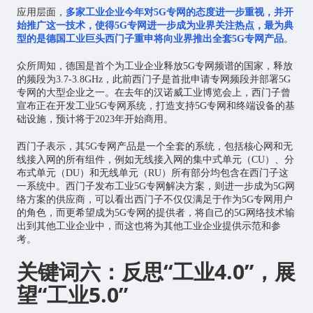
应用层面，
多家工业企业今年对5G专网的态度进一步重视，并开
始推广这一技术，使得5G专网进一步成为业界关注热点，最为典
型的是德国工业巨头西门子重申将向业界推出全套5G专网产品
。
众所周知，德国是首个为工业企业释放5G专网频谱的国家，释放
的频段为3.7-3.8GHz，此前西门子是首批申请专网频段并部署5G
专网的大型企业之一。在去年的汉诺威工业博览会上，西门子曾
宣布正在开发工业5G专网系统，打造支持5G专网和终端设备的基
础设施，预计将于2023年开始商用。
西门子表示，其5G专网产品是一个全套的系统，包括核心网和无
线接入网的所有组件，例如无线接入网的集中式单元（CU）、分
布式单元（DU）和无线单元（RU）所有部分均包含在西门子这
一系统中。西门子发布工业5G专网解决方案，则进一步成为5G网
络方案的供应商，可以看出西门子不仅仅满足于作为5G专网用户
的角色，而更希望成为5G专网的提供者，将自己的5G网络技术输
出到其他工业企业中，而这也将为其他工业企业提供示范和参
考。
关键词六：反思“工业4.0”，展
望“工业5.0”