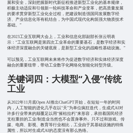
展和安全，深刻把握新时代新征程推进新型工业化的基本规律，
积极主动适应和引领新一轮科技革命和产业变革，把高质量发展
的要求贯穿新型工业化全过程，把建设制造强国同发展数字经
济、产业信息化等有机结合，为中国式现代化构筑强大物质技术
基础。”
在2023工业互联网大会上，工业和信息化部副部长张云明表
示：“工业互联网是第四次工业革命的重要基石，是数字经济和实
体经济深度融合的关键底座，是新型工业化的战略性基础设施。”
可以预见，工业互联网未来将作为促进数字经济和实体经济深度
融合的重要纽带，带动工业数字化网络化智能化转型升级。
关键词四：大模型“入侵”传统
工业
从2022年11月底Open AI推出ChatGPT开始，在短短一年的时间
内，
人工智能
的进化几乎在以“天”为单位疯狂迭代，生成式AI对
许多行业带来的颠覆足以用“摧枯拉朽”来形容，承担着国民经济
支柱重担的工业/制造业当然也不会置身事外。只不过和游戏、传
媒、电商、影视、教育等行业相比，工业由于其基础设施的特殊
属性，所以对生成式AI的态度没有那么热络。