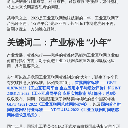
尚无法解决“订单难拿、利润难挣、账款难收”等挑战，如何盈利
将是未来长期需要思考的问题。
某种意义上，2023是工业互联网泡沫破裂的一年，工业互联网平
台光环不再，“双跨平台”光环不再，甚至IIoT本身也光环不再。
当潮水褪去，方知谁在裸泳。
关键词二：产业标准 “小年”
产业发展，标准先行——完善的标准体系能为工业互联网企业如
何前行指引方向，对于促进工业互联网高质量发展和规模化应
用，具有重要意义。
去年可以说是我国工业互联网标准制定的“大年”，诞生了多个具
有突破性意义的标准。比如去年10月，
首批国家标准——GB/T
41870-2022《工业互联网平台 企业应用水平与绩效评价》和GB/T
23031.1-2022《工业互联网平台 应用实施指南 第1部分：总则》
双双发布。同期，我国还迎来了网络架构领域的首个国家标准
GB/T 42021-2022《工业互联网总体网络架构》
，以及
国内首个时
间敏感网络行业标准——YD/T 4134-2022《工业互联网时间敏感
网络需求及场景》
。
同年11月，国际电工委员会(IEC)正式发布由我国牵头制定的全球