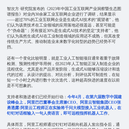
智次方·研究院发布的《2023年中国工业互联网产业洞察暨生态图
谱报告》对业内30余家工业互联网企业进行了调研，结果显示
——超过70%的工业互联网企业是生成式AI技术的“观望者”，他
们认为该类技术在工业领域的应用落地还很遥远，甚至可能是
个“伪命题”；另有接近30%是生成式AI技术的坚定“支持者”，他
们认为虽然生成式AI在工业制造领域的应用还不成熟，但其改变
传统生产方式、推动制造业未来数字化转型的趋势已经势不可
挡。
还有一个变化比较明显，就是工业人工智能项目通常着重于故障
检测、预测性维护等用例，但2023年人工智能正深入制造企业的
流程优化。尤其是在产品开发阶段，生成式AI能够压缩设计和迭
代的过程，从设计的提出、对比分析，到评估其可制造性，在短
短一个小时之内进行数十次次迭代，这种超高快进的速度在以前
是不可想象的。
支持者和激进者们已经开始行动：
今年4月，在第六届数字中国建
设峰会上，阿里巴巴董事会主席兼
CEO
、阿里云智能集团CEO张
勇透露:阿里云工程师正在实验将千问大模型接入工业机器人，在
钉钉对话框输入一句人类语言，即可远程指挥机器人工作
。
具体而言，阿里工程师通过钉钉对话框向机器人发出指令后，通