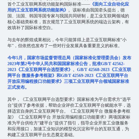
首个工业互联网系统功能架构国际标准——
《面向工业自动化应
用的工业互联网系统功能架构》
。该标准由我国牵头提出，德
国、法国、韩国等国专家与我国共同研制，是工业互联网领域的
核心基础类标准，首次规范了工业互联网系统的端边云架构，有
效填补了国际标准空白。
与去年的辉煌成果相比，今年只能算得上是工业互联网标准“小
年”，但依然也发布了一些对行业发展具备重要意义的标准。
今年5月，国家市场监督管理总局（国家标准化管理委员会）发布
2023年第2号中华人民共和国国家标准公告，批准GB/T 42562-
2023《工业互联网平台选型要求》、GB/T 42568-2023《工业互联
网平台 微服务参考框架》和GB/T 42569-2023《工业互联网平台
开放应用编程接口功能要求》三项工业互联网平台领域国家标准
正式发布。
其中，《工业互联网平台选型要求》国家标准为平台需求方“选平
台”提供了参考依据，帮助企业评价工业互联网平台赋能水平，选
择适宜自身的工业互联网平台。《工业互联网平台 微服务参考框
架》《工业互联网平台 开放应用编程接口功能要求》两项国家标
准为平台供给方“建平台”提供了指引，指导企业开发工业微服务
和应用接口，加速工业知识的模型化沉淀和平台的互联互通，为
构建工业互联网平台生态奠定基础。