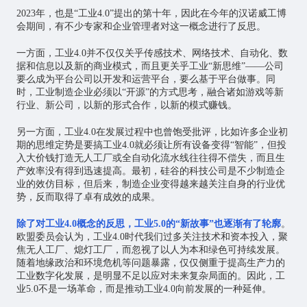
2023年，也是“工业4.0”提出的第十年，因此在今年的汉诺威工博
会期间，有不少专家和企业管理者对这一概念进行了反思。
一方面，工业4.0并不仅仅关乎传感技术、网络技术、自动化、数
据和信息以及新的商业模式，而且更关乎工业“新思维”——公司
要么成为平台公司以开发和运营平台，要么基于平台做事。同
时，工业制造企业必须以“开源”的方式思考，融合诸如游戏等新
行业、新公司，以新的形式合作，以新的模式赚钱。
另一方面，工业4.0在发展过程中也曾饱受批评，比如许多企业初
期的思维定势是要搞工业4.0就必须让所有设备变得“智能”，但投
入大价钱打造无人工厂或全自动化流水线往往得不偿失，而且生
产效率没有得到迅速提高。最初，硅谷的科技公司是不少制造企
业的效仿目标，但后来，制造企业变得越来越关注自身的行业优
势，反而取得了卓有成效的成果。
除了对工业4.0概念的反思，工业5.0的“新故事”也逐渐有了轮廓
。
欧盟委员会认为，工业4.0时代我们过多关注技术和资本投入，聚
焦无人工厂、熄灯工厂，而忽视了以人为本和绿色可持续发展。
随着地缘政治和环境危机等问题暴露，仅仅侧重于提高生产力的
工业数字化发展，是明显不足以应对未来复杂局面的。因此，工
业5.0不是一场革命，而是推动工业4.0向前发展的一种延伸。