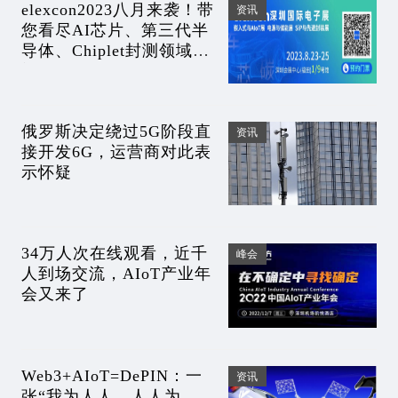
elexcon2023八月来袭！带
资讯
您看尽AI芯片、第三代半
导体、Chiplet封测领域热
门展示及20+论坛
俄罗斯决定绕过5G阶段直
资讯
接开发6G，运营商对此表
示怀疑
34万人次在线观看，近千
峰会
人到场交流，AIoT产业年
会又来了
Web3+AIoT=DePIN：一
资讯
张“我为人人、人人为