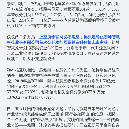
景应用项目，3亿元用于营销与客户成功体系建设项目，3亿元用
于补充流动资金。招股书显示，树根互联2019年、2020年、2021
年营收分别为1.52亿元、2.79亿元、5.17亿元；净亏损分别为3.39
亿元、2.94亿元、7.1亿元——业内普遍认为高额的亏损是导致树
根互联终止上市的主要原因。
仅仅两个多月后，
上交所于官网发布消息，称决定终止朗坤智慧
科技股份有限公司首次公开发行股票并在科创板上市审核
。朗坤
智慧原计划拟募集资金6.89亿元，分别用于新一代工业互联网平
台及工业软件升级项目，前沿技术研发项目，营销及运营体系建
设项目，以及补充流动资金。
和树根互联相比，虽然朗坤智慧的净利润为正，但特别值得注意
的是，朗坤智慧在招股书中重点警示了应收账款回收和坏账风
险。2019年至2021年，朗坤智慧应收账款余额分别为1.53亿元、
1.94亿元及3.09亿元，占各期营业收入的比例分别为50.57%、
57.39%及 76.32%，预期信用损失金额分别为977.91万元、
1376.02万元和2437.07万元。
自工业互联网的概念开始爆火起，平台商就是自带光环的角色，
产业曾幻想其能够破解工业领域“隔行各如隔山”的难题，摆脱一
个一个做项目的“脏活累活”困境，实现如同消费端平台一样的商
业奇迹——然而，冰冷的事实摆在眼前，工业互联网平台商自身