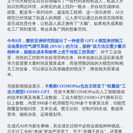
义千问大模型在后台自动编写了一组代码发给机器人，机器人开
始识别周边环境，从附近的桌上找到一瓶水，并自动完成移动、
抓取、配送等一系列动作，递送给工程师。这一演示表明，AI大
模型已经突破了机器人的局限，让人类可以通过自然语言指挥机
器完成负责任务，让机器人真正拥有了“大脑”。如果相关成果能
在工厂得到复现，将会具备广阔的想象空间。
今年8月，微软亚洲研究院提出了一种使用 GPT-4 模型来控制工
业场景的空气调节系统 (HVAC) 的方法，据称“该方法仅需少量示
例样本，就能在成本和效率上优于传统工控系统”
。对于工业场
景，传统的工控软件在处理异构任务、样本低效以及适应新场景
等方面需要大量时间及预算成本，而使用预训练的大模型控制相
关工控设备，可以保证在高准确度的情况下，降低相关部署成
本。
另据新闻报道显示，
卡奥斯COSMOPlat也自主研发了“轻量级”工
业大模型COSMO-GPT
。凭借卡奥斯COSMOPlat在人工智能领域
的技术积累及海量工业数据，工业大模型COSMO-GPT拥有百亿
以上参数，内置3900多个机理模型与200多个专家算法库，功能范
围覆盖智能问答、文本生成、图文识别、控制代码生成、数据库
查询、辅助决策、运筹规划等。
生成式AI作为新生事物，其在成长过程中必然会面临种种挑战，
只不过工业的“考场”更加严苛罢了。至于“是骡子是马”，还需要