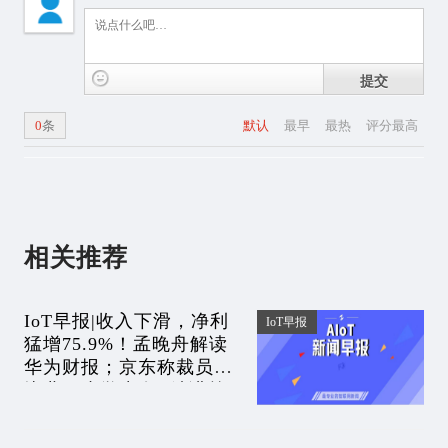
提交
0
条
默认
最早
最热
评分最高
相关推荐
IoT早报|收入下滑，净利
IoT早报
猛增75.9%！孟晚舟解读
华为财报；京东称裁员是
毕业；小学生在B站讲算
法；安徽ETC停用微信支
付