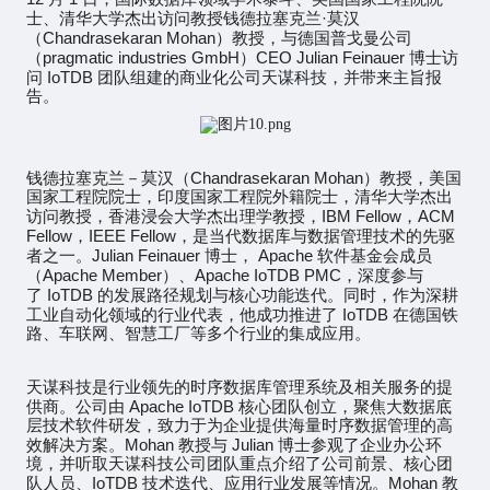
·
士、清华大学杰出访问教授钱德拉塞克兰
莫汉
Chandrasekaran Mohan
（
）教授，与
德国普戈曼公司
pragmatic industries GmbH
CEO Julian Feinauer
（
）
博士访
IoTDB
问
团队组建的商业化公司天谋科技，并带来主旨报
告。
Chandrasekaran Mohan
钱德拉塞克兰－莫汉（
）教授，美国
国家工程院院士，印度国家工程院外籍院士，清华大学杰出
IBM Fellow
ACM
访问教授，香港浸会大学杰出理学教授，
，
Fellow
IEEE Fellow
，
，是当代数据库与数据管理技术的先驱
Julian Feinauer
Apache
者之一。
博士，
软件基金会成员
Apache Member
Apache IoTDB PMC
（
）、
，深度参与
IoTDB
了
的发展路径规划与核心功能迭代。同时，作为深耕
IoTDB
工业自动化领域的行业代表，他成功推进了
在德国铁
路、车联网、智慧工厂等多个行业的集成应用。
天谋科技是行业领先的时序数据库管理系统及相关服务的提
Apache IoTDB
供商。公司由
核心团队创立，聚焦大数据底
层技术软件研发，致力于为企业提供海量时序数据管理的高
Mohan
Julian
效解决方案。
教授与
博士参观了企业办公环
境，并听取天谋科技公司团队重点介绍了公司前景、核心团
IoTDB
Mohan
队人员、
技术迭代、应用行业发展等情况。
教