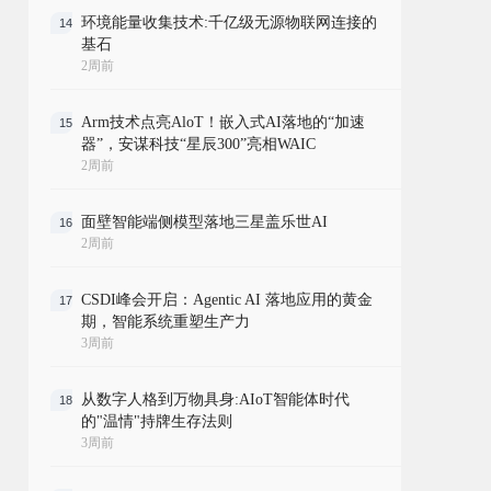
环境能量收集技术:千亿级无源物联网连接的
14
基石
2周前
Arm技术点亮AloT！嵌入式AI落地的“加速
15
器”，安谋科技“星辰300”亮相WAIC
2周前
面壁智能端侧模型落地三星盖乐世AI
16
2周前
CSDI峰会开启：Agentic AI 落地应用的黄金
17
期，智能系统重塑生产力
3周前
从数字人格到万物具身:AIoT智能体时代
18
的"温情"持牌生存法则
3周前