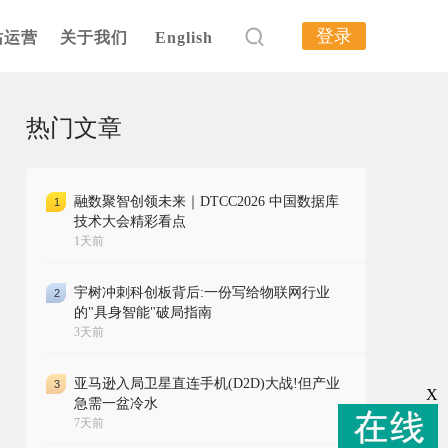
登录
站运营
关于我们
English
热门文章
融数聚智创领未来｜DTCC2026 中国数据库
1
技术大会精彩看点
1天前
宇树冲刺科创板背后:一份写给物联网行业
2
的"具身智能"破局指南
3天前
亚马逊入局卫星直连手机(D2D)大战!但产业
3
X
急需一盆冷水
7天前