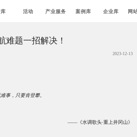
智库
活动
产业服务
案例库
企业库
网
导航难题一招解决！
2023-12-13
无难事，只要肯登攀。
——《水调歌头·重上井冈山》