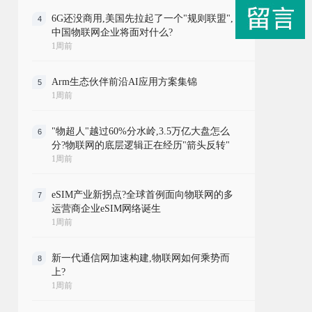
6G还没商用,美国先拉起了一个"规则联盟",
4
中国物联网企业将面对什么?
1周前
Arm生态伙伴前沿AI应用方案集锦
5
1周前
"物超人"越过60%分水岭,3.5万亿大盘怎么
6
分?物联网的底层逻辑正在经历"箭头反转"
1周前
eSIM产业新拐点?全球首例面向物联网的多
7
运营商企业eSIM网络诞生
1周前
新一代通信网加速构建,物联网如何乘势而
8
上?
1周前