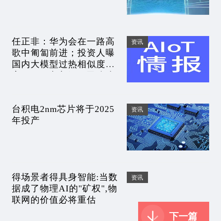
任正非：华为会在一路高
资讯
歌中匍匐前进；投资人曝
国内大模型过热相似度过
高；Arm上市仅一周跌破
发行价｜AIoT情报
台积电2nm芯片将于2025
资讯
年投产
得场景者得具身智能:当数
资讯
据成了物理AI的"矿权",物
联网的价值必将重估
下一篇