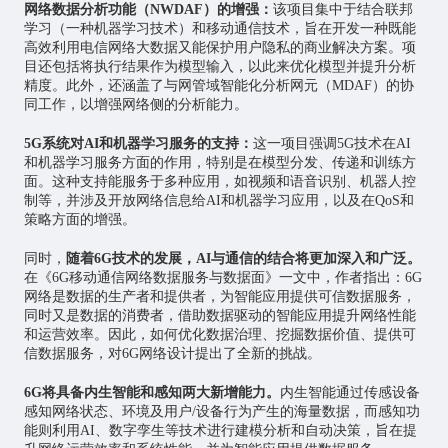
网络数据分析功能（NWDAF）的增强：
该项目集中于结合联邦
学习（一种机器学习技术）和移动通信技术，旨在开发一种既能
高效利用电信网络大数据又能保护用户隐私的商业解决方案。项
目还包括将执行结果作为模型输入，以此来优化模型并提升分析
精度。此外，还涵盖了与网管域智能化分析网元（MDAF）的协
同工作，以增强网络侧的分析能力。
5G系统对AI和机器学习服务的支持：
这一项目强调5G技术在AI
和机器学习服务方面的作用，特别是在模型分发、传递和训练方
面。这种支持能服务于多种应用，如视频和语音识别、机器人控
制等，并涉及开放网络信息给AI和机器学习应用，以及在QoS和
策略方面的增强。
同时，
随着6G技术的发展，AI与通信的结合将更加深入和广泛。
在《6G移动通信网络数据服务与数据面》一文中，作者指出：6G
网络是数据的生产者和提供者，为智能应用提供可信数据服务，
同时又是数据的消费者，借助数据驱动的智能应用提升网络性能
和运营效率。因此，如何优化数据治理、挖掘数据价值、提供可
信数据服务，对6G网络设计提出了全新的挑战。
6G将具备内生智能和感知两大新增能力。
内生智能通过传感设备
感知网络状态、环境及用户/设备行为产生的海量数据，而感知功
能则利用AI、
数字孪生
等技术进行建模分析和自动决策，旨在提