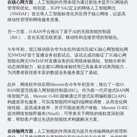
在核心网方面，
人工智能的作用体现为通过新技术提升5G网络的
管理和优化。特别是，3GPP SA2定义的网络人工智能网元
（NWDAF）首次将人工智能标准化并应用于核心网络，以提高
移动性管理和网络服务质量。
另一方面，O-RAN平台推出了基于AI的无线智能控制器
（RIC），旨在实现无线资源、移动性和连接管理的智能化。
今年年初，浙江移动联合华为在杭州成功完成5G核心网智能化网
元NWDAF首个直播业务创新试点。该试点成功验证了5G核心网
智能化网元NWDAF对直播业务的应用级体验感知、智能分析和
动态保障能力，标志着5G网络体验经营已具备基本试商用能力，
为消费者获得更丰富的数据业务服务奠定了基础。
此外，网络软件供应商Mavenir在今年年初宣布，推出了一款O-
RAN联盟无线接入网智能控制器(RIC)。作为新一代开放式RAN网
络智能产品，Mavenir O-RIC能够通过开放式应用编程接口(API)
构建差异化服务，可实现智能闭环端到端网络调整，从而优化网
络性能，提高成本效率，并尽可能改善用户体验。Mavenir O-RIC
提供网络智能即服务(NIaaS)，可带来关于网络的细粒度深刻洞
察，帮助客户通过先进的智能技术构建解决方案。
在传输网方面，
人工智能的作用体现为提升光传输网络的管理和