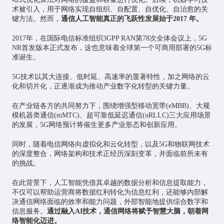
术被引入，用于网络实现自组织、自配置、自优化、自治愈的关
键方法。然而，
通信人工智能真正的飞跃性发展始于2017 年。
2017年，在国际电信标准组织3GPP RAN第78次全体会议上，5G
NR首发版本正式发布，这也意味着全球第一个可商用部署的5G标
准诞生。
5G技术以其大连接、低时延、高速率的显著特性，加之网络的云
化和切片化，正逐渐成为推动产业数字化转型的关键力量。
在产业链各方的共同努力下，围绕增强型移动宽带(eMBB)、大规
模机器类通信(mMTC)、超可靠低延迟通信(uRLLC)三大应用场景
的发展，5G网络预计将催生更多产业形态和创新应用。
同时，随着电信网络向虚拟化和云化转型，以及5G和
物联网
技术
的深度整合，网络架构和技术正经历深刻变革，并面临前所未有
的挑战。
在此背景下，人工智能凭借其卓越的数据分析和信息提取能力，
不仅可以帮助运营商将数据红利转化为信息红利，还能够内部解
决通信网络面临的效率和能力问题，外部智能地提供综合数字和
信息服务。
通过融入AI技术，通信网络将赋予智慧大脑，朝着网
络智能化迈进。