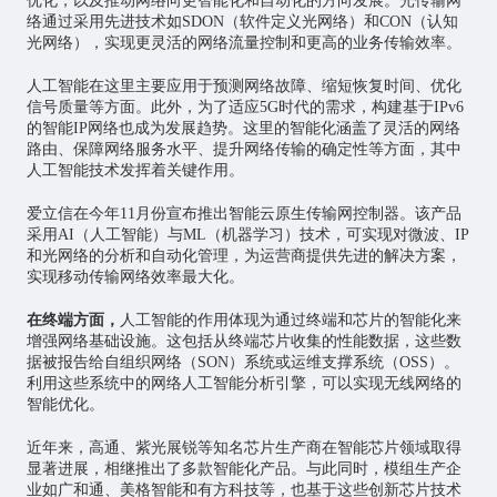
优化，以及推动网络向更智能化和自动化的方向发展。光传输网
络通过采用先进技术如SDON（软件定义光网络）和CON（认知
光网络），实现更灵活的网络流量控制和更高的业务传输效率。
人工智能在这里主要应用于预测网络故障、缩短恢复时间、优化
信号质量等方面。此外，为了适应5G时代的需求，构建基于IPv6
的智能IP网络也成为发展趋势。这里的智能化涵盖了灵活的网络
路由、保障网络服务水平、提升网络传输的确定性等方面，其中
人工智能技术发挥着关键作用。
爱立信在今年11月份宣布推出智能云原生传输网控制器。该产品
采用AI（人工智能）与ML（机器学习）技术，可实现对微波、IP
和光网络的分析和自动化管理，为运营商提供先进的解决方案，
实现移动传输网络效率最大化。
在终端方面，
人工智能的作用体现为通过终端和
芯片
的智能化来
增强网络基础设施。这包括从终端芯片收集的性能数据，这些数
据被报告给自组织网络（SON）系统或运维支撑系统（OSS）。
利用这些系统中的网络人工智能分析引擎，可以实现无线网络的
智能优化。
近年来，高通、紫光展锐等知名芯片生产商在智能芯片领域取得
显著进展，相继推出了多款智能化产品。与此同时，模组生产企
业如广和通、美格智能和有方科技等，也基于这些创新芯片技术