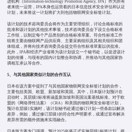
进机构（Information-technology Promotion Agency, IPA）作为所有
者来统一运营，IPA本身也运营着的日本信息技术安全评估和认证
计划，未来将这一计划将扩大到包括物联网安全标签计划。
该计划的技术咨询委员会将作为主要管理组织，讨论合格标准的
批准和该计划的其他技术事项，技术咨询委员会下设立合格标准
工作组，以制定每个产品类别的合格标准草案。符合性标准工作
组将主要由物联网产品供应商、主要采购组织及其相关组织和团
体组成，并将向技术咨询委员会提交符合性标准草案以供批准。
此外，IPA和经济产业省将为该计划设立一个秘书处，以促进该计
划的传播，与现有的国内计划整合和协调，并推动与其他国家协
调相互承认等合作。
5、与其他国家类似计划的合作互认
日本在该方案中提到了与其他国家物联网安全标签计划的合作，
主要包括美国、欧盟、新加坡和英国。其中，日本版计划预计在
启动时，其层级1标准将涵盖新加坡和英国法案基线标准。对于欧
盟的《网络弹性法案》（CRA）和美国的物联网安全标签计划，
预计在层级1实施时，该计划秘书处通过修订计划一些条款以解决
差异，例如，通过修订层级1的符合性声明要求，或通过宣布解决
差异所需的额外措施来实现融合。
日本版方案专门强调，预计2025年将正式实施层级1标签计划，接