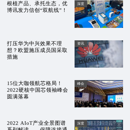
根植产品、承托生态，优
深度
博讯发力信创“双航线”！
打压华为中兴效果不理
资讯
想？欧盟施压成员国采取
措施
15位大咖领航芯格局！
峰会
2022硬核中国芯领袖峰会
圆满落幕
2022 AIoT产业全景图谱
深度
系列解读——保障连接通