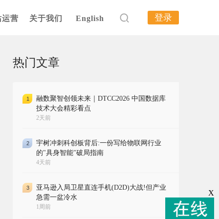
登录
站运营
关于我们
English
热门文章
融数聚智创领未来｜DTCC2026 中国数据库
1
技术大会精彩看点
2天前
宇树冲刺科创板背后:一份写给物联网行业
2
的"具身智能"破局指南
4天前
亚马逊入局卫星直连手机(D2D)大战!但产业
3
X
急需一盆冷水
1周前