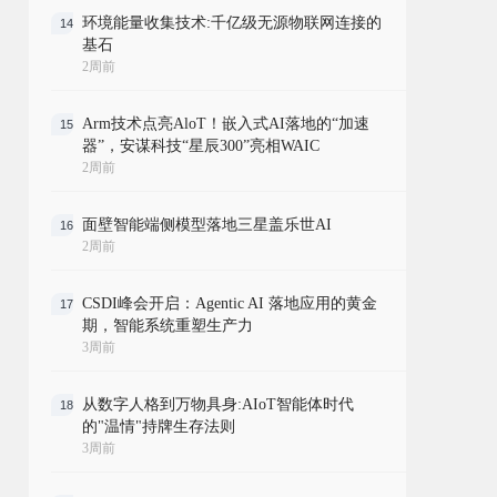
环境能量收集技术:千亿级无源物联网连接的
14
基石
2周前
Arm技术点亮AloT！嵌入式AI落地的“加速
15
器”，安谋科技“星辰300”亮相WAIC
2周前
面壁智能端侧模型落地三星盖乐世AI
16
2周前
CSDI峰会开启：Agentic AI 落地应用的黄金
17
期，智能系统重塑生产力
3周前
从数字人格到万物具身:AIoT智能体时代
18
的"温情"持牌生存法则
3周前