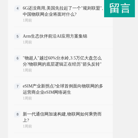
6G还没商用,美国先拉起了一个"规则联盟",
4
中国物联网企业将面对什么?
1周前
Arm生态伙伴前沿AI应用方案集锦
5
1周前
"物超人"越过60%分水岭,3.5万亿大盘怎么
6
分?物联网的底层逻辑正在经历"箭头反转"
1周前
eSIM产业新拐点?全球首例面向物联网的多
7
运营商企业eSIM网络诞生
1周前
新一代通信网加速构建,物联网如何乘势而
8
上?
1周前