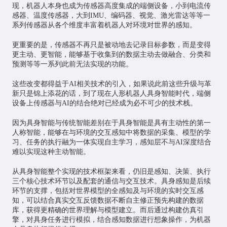
现，机器人本身也成为传感器高度集成的端侧设备，小到电流传
感器、温度传感器，大到IMU、编码器、视觉、激光雷达等等一
系列传感器从各个维度丰富着机器人对环境对世界的感知。
更重要的是，传感器不再只是被动地去记录目标参数，而是变得
更主动、更智能，能够基于收集到的数据主动去做融合、分类和
预测等等一系列此前无法实现的功能。
这些改变都得益于AI相关技术的引入，如果说此前这些升级与革
新只是锦上添花的话，到了现在人形机器人具身智能时代，端侧
设备上传感器与AI的结合绝对已经成为必不可少的技术栈。
因为具身智能与传统智能差别在于具身智能是具有主动性的第一
人称智能，能够在与环境的交互感知中将数据的采集、模型的学
习、任务的执行融为一体实现自主学习，感知层不与AI深度结合
难以实现这种主动智能。
从具身智能整个实现的技术框架来看，仍旧是感知、决策、执行
三个核心技术环节以及配套的通信与交互技术。具身感知是后续
环节的支撑，包括对世界模型的全感知及与环境的实时交互感
知，可以结合真实交互反馈数据不断自主修正预先构建的数据
库，获得更精确的世界理解与模型建立。而后通过构建仿真引
擎，对具身任务进行模拟，结合感知数据进行想象操作，为机器