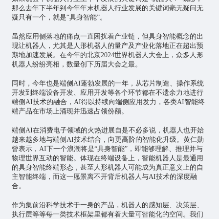
那么去年下半年到今年年末机器人行业发展的关键词毫无疑问无
疑只有一个，就是“具身智能”。
虽然应用侧落地的痛点一直困扰着产业链，但具身智能概念的出
现让机器人，尤其是人形机器人的量产及产业化落地正在超出预
期地加速发展。在今年的北京2024世界机器人大会上，众多人形
机器人纷纷亮相，数量创下历届大会之最。
同时，今年也是端侧AI蓬勃发展的一年，从
芯片
制造、操作系统
开发到终端设备开发、应用开发等各个环节都在不遗余力地进行
端侧AI技术的融合，AI得以持续向端侧应用发力，各类AI智能终
端产品在市场上涌现并迅速占领份额。
端侧AI在消费电子领域的火热进展自是不必多说，机器人也开始
越来越多地与端侧AI技术结合，向更高阶的智能化升级。黄仁勋
曾表示，AI下一个浪潮将是“具身智能”，即能够理解、推理并与
物理世界互动的智能。体现在终端设备上，智能机器人是最通用
的具身智能终端形态，甚至人形机器人可能成为真正意义上的自
主智能终端，而这一愿景离不开背后机器人与AI技术的深度融
合。
作为集前沿科学技术于一身的产品，机器人的感知层、决策层、
执行层等等每一类技术框架里都有着大量可智能化的空间。我们