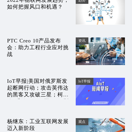
2022年物联网发展趋势，
趋势
如何把握风口和机遇？
PTC Creo 10产品发布
资讯
会：助力工程行业应对挑
战
IoT早报|美国对俄罗斯发
IoT早报
起断网行动；攻击英伟达
的黑客又攻破三星；柯洁
称“受够了AI围棋”；马斯
克称星链在乌克兰很可能
遭导弹袭击
杨继东：工业互联网发展
观点
迈入新阶段