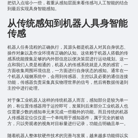
把切入点缩小一些，着重从感知层面来看传感与
人工智能
的结合
到最后实现具身智能感知。
从传统感知到机器人具身智能
传感
机器人任务流程的正确执行，其源头都是机器人对其自身状态、
操作对象以及作业环境有正确的认知。这依赖于机器人搭载的传
感系统能搜集足够的内外部信息以便决策层进行运动规划。这一
点和我们人类是相通的，机器人的传感系统就是人类的感官，一
方面收集周围环境信息，一方面进行自身状态的感知。通常在一
个机器人端侧系统中，会用到传感器、主控以及必要的通信连接
功能，传感器负责采集真实物理世界的信号，然后将数据传递到
主控中进行处理。
对于像工业机器人这样的传统机器人而言，感知部分是较为单一
的，有位置传感器用于运控即可，发展到后来部分工业机器人也
仅需要少数的感知单元来完成一些额外的功能。而且传统的机器
人传感器定位仅仅是一个单纯用于感知器件，属于完全的被动
方，只以旁观者的视角对目标量进行记录，功能点明确且单一。
随着机器人整体软硬件技术的完善与发展，越来越多功能得以实