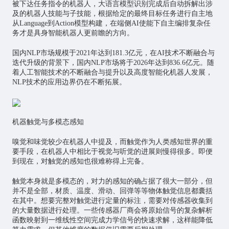
被下达任务指令的机器人，大语言模型识别完成后自动拆解出涉
及的机器人技能与子技能，根据给定的最终目标任务进行自主地
从Language到Action模型构建，在端侧AI使能下自主编排复杂任
务才是具身智能机器人更前瞻的方向。
国内NLP市场规模于2021年达到181.3亿元，在AI技术不断融合与
迭代升级的背景下，国内NLP市场将于2026年达到836.6亿元。随
着人工智能技术的不断融合与提升以及高度智能化机器人发展，
NLP技术的应用边界仍在不断拓展。
机器触觉与多模态感知
嗅觉和味觉较少在机器人中提及，而触觉作为人类感知世界的重
要手段，在机器人中相比于视觉与听觉的进展则慢得很多。即便
到现在，对触觉的感知也很难称得上完备。
触觉本身就是多模态的，对力的感知的确占据了很大一部分，但
并不是全部，材质、温度、滑动、回弹等等物体触觉信息都囊括
在其中。想要完整对触觉进行定量的标注，需要对传感器收集到
的大量数据进行处理。一些传感器厂商会将原始信号的复杂解析
函数映射到一维线性空间完成力学信号的快速求解，这样能降低