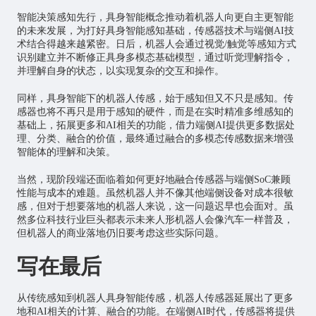
智能决策感知先行，具身智能概念推动着机器人向更自主更智能
的未来发展，为打好具身智能感知基础，传感器技术与端侧AI技
术结合得越来越紧密。日后，机器人会通过视觉/触觉等感知方式
识别建立并不断修正具身多模态基础模型，通过听觉理解指令，
并理解自身的状态，以实现复杂的交互和操作。
同样，具身智能下的机器人传感，始于感知但又不只是感知。传
感器也将不再只是用于感知的硬件，而是在实时精准多维感知的
基础上，拓展更多和AI相关的功能，借力端侧AI提供更多数据处
理、分类、融合的价值，最终通过融合的多模态传感数据来增强
智能体的理解和决策。
当然，现阶段端还面临着如何更好地融合传感器与端侧SoC兼顾
性能与成本的难题。虽然机器人并不像其他端侧设备对成本很敏
感，但对于想要落地的机器人来说，这一问题迟早也会面对。虽
然多位科技行业巨头都表示未来人形机器人会像汽车一样普及，
但机器人的商业落地仍旧要考虑这些实际问题。
写在最后
从传统感知到机器人具身智能传感，机器人传感器延展出了更多
地和AI相关的计算、融合的功能。在端侧AI时代，传感器将提供