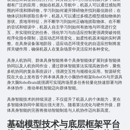
都有广泛的应用，例如在机器人导航中，机器人可以通过感知周
围的环境和障碍物，学习到如何避开障碍物并找到最佳路径；在
物体识别和抓取任务中，机器人可以通过多模态模型感知物体的
形状、质地等特征，并不断学习到如何正确地抓取物体。在不断
的尝试和错误中，机器人自主学习到如何有效地与环境进行交
互，并实现特定的任务。强化学习与自适应控制更强调突破传统
程序化指令限制，适应动态环境变化，如柔性机器末端的实时调
整。在具身设备落地阶段，适应动态环境变化的自适应控制将发
挥关键作用，确保机器人在复杂场景中灵活应对各种变化。
具身人机协同、群体具身智能将单个具身智能体扩展到多智能体
协同以及人机协同作业，通过群体智能算法实现高效协作，聚焦
多机协同的复杂系统设计，强调交互性与规模化应用。智源研究
院在大会上发布首个跨本体具身大小脑协作框架RoboOS与开源具
身大脑RoboBrain就强调可实现跨场景多任务轻量化快速部署与跨
本体协作，推动单机智能迈向群体智能。
具身智能技术的持续演进，不仅提升了机器人的个体能力，更在
多智能体协同中展现出强大潜力。随着算法优化与硬件升级，群
体具身智能的完善将推动智能制造与人机协作迈向新高度。
基础模型技术与底层框架平台