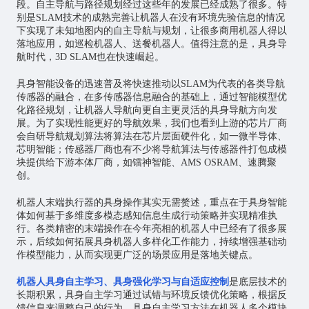
段。自主导航与路径规划经过这些年的发展已经成熟了很多。特
别是SLAM技术的成熟完善让机器人在没有环境先验信息的情况
下实现了未知地图内的自主导航与规划，让很多商用机器人得以
落地应用，如巡检机器人、送餐机器人。值得注意的是，具身导
航时代，3D SLAM也在快速崛起。
具身智能设备的迅速普及将快速推动以SLAM为代表的各类导航
传感器的融合，在多传感器信息融合的基础上，通过智能模型优
化路径规划，让机器人导航向更自主更灵活的具身导航方向发
展。为了实现性能更好的导航效果，我们也看到上游的
芯片
厂商
会自研导航规划算法将算法在芯片层面硬件化，如一微半导体、
芯明智能；传感器厂商也有不少将导航算法与传感器件打包成模
块提供给下游本体厂商，如镭神智能、AMS OSRAM、速腾聚
创。
机器人末端执行器的具身操作其实无需赘述，重点在于具身智能
体如何基于多维度多模态感知信息生成行动策略并实现精准执
行。各类精密的末端操作在今年亮相的机器人中已经有了很多展
示，后续如何拓展具身机器人多样化工作能力，持续增强基础动
作模型能力，从而实现更广泛的场景应用是落地关键点。
机器人具身自主学习、具身强化学习与自适应控制
是底层技术的
长期积累，具身自主学习通过试错与环境反馈优化策略，根据反
馈信息来调整自己的行为。具身自主学习方法在机器人多个模块