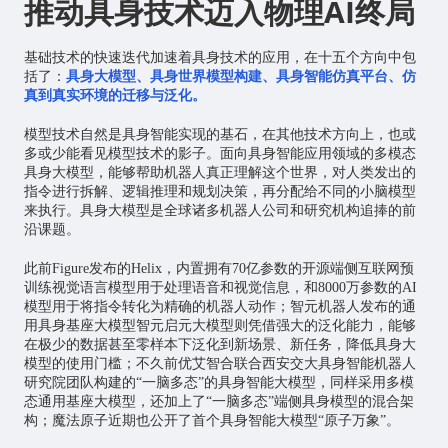
推动具身技术迈入物理AI终局
基础技术的快速迭代加速着具身技术的应用，在十五个方向中包
括了：
具身大模型、具身世界模型构建、具身智能仿真平台、仿
真到真实环境的迁移与泛化。
模型技术自然是具身智能实现的基石，在其他技术方向上，也或
多或少能看见模型技术的影子。面向具身智能应用领域的多模态
具身大模型，能够帮助机器人真正理解这个世界，对人类发出的
指令进行拆解、逻辑推理和规划决策，再分配给不同的小脑模型
来执行。具身大模型是全球诸多机器人公司和研究机构追捧的前
沿课题。
此前Figure发布的Helix，内置拥有70亿参数的开源端侧互联网预
训练视觉语言模型用于处理语音和视觉信息，和8000万参数的AI
模型用于将指令转化为精确的机器人动作；智元机器人发布的通
用具身基座大模型智元启元大模型则凭借强大的泛化能力，能够
在极少的数据甚至零样本下泛化到新场景、新任务，降低具身大
模型的使用门槛；不久前优艾智合联合西安交大具身智能机器人
研究院团队构建的“一脑多态”的具身智能大模型，同样采用多模
态通用基座大模型，还加上了“一脑多态”端侧具身模型的混合架
构；魔法原子近期也公开了首个具身智能大模型“原子万象”。