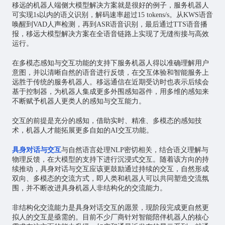
移远的机器人端侧大模型解决方案就是很好的例子，服务机器人
可实现1s以内的语义识别，解码速率超过15 tokens/s。从KWS语音
唤醒到VAD人声检测，再到ASR语音识别，最后通过TTS语音播
报，移远大模型解决方案在全语音链路上实现了无缝衔接与高效
运行。
在多模态感知与交互功能的支持下服务机器人得以准确理解用户
意图，并以清晰自然的语音进行反馈，在交互体验和智能服务上
远胜于传统的服务机器人。移远通信在近期受访时也表示后续会
基于控制器，为机器人集成更多外围感知器件，用多维的感知来
不断赋予机器人更类人的感知与交互能力。
交互的前提是充分的感知，借助实时、精准、多模态的感知技
术，机器人才能拓展更多自如的AI交互功能。
具身对话与交互
与自然语言处理NLP密切相关，结合语义理解与
物理反馈，在大模型的支持下进行沉浸式交互。随着该方向的持
续推动，具身对话与交互应该更鼓励通过持续的交互，自然形成
双向、多模态的交流方式，即人类和机器人可以共同塑造交流氛
围，并不断改进具身机器人非结构化的交流能力。
非结构化交流能力是具身对话交互的愿景，现阶段完成更自然更
拟人的交互是亟需的。目前不少厂商针对智能陪伴机器人的核心