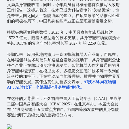
入局具身智能赛道，同时，今年具身智能概念也首次被写入政府
工作报告，这标志着这一技术已成为科技竞争的“关键领域”，也
是未来大国之间
人工智能
博弈的焦点。在顶层政策的助推和企业
们的积极布局下，中国具身智能产业正在呈现蓬勃发展之势。
根据头豹研究院的数据，2023 年，中国具身智能市场规模达
1572.7 亿元。随着大模型端的技术突破，具身智能市场规模预计
将以 16.5% 的复合年增长率增长至 2027 年的 2259 亿元。
长期以来，应用落地的痛点一直困扰着机器人产业链，而现在，
在终端侧AI技术与硬件加速融合发展的驱动下，具身智能概念让
整个产业正在超出预期地快速发展。智能机器人作为最通用的具
身智能终端形态，在模型技术、多模态交互感知技术等一系列前
沿科技的加持下，正在推动AI向能够理解、推理并与物理世界互
动的智能发展。英伟达黄仁勋曾多次表示，
AI技术终局在物理
AI，AI时代下一个浪潮是“具身智能”时代。
在这样的大背景下，不久前由中国人工智能学会（CAAI）主办第
二届中国具身智能大会（CEAI 2025）在北京举办。本届大会发
布了“具身智能十五大重点方向”，为国内蓬勃发展中的具身智能
赛道指明了后续发展的重要细分方向。