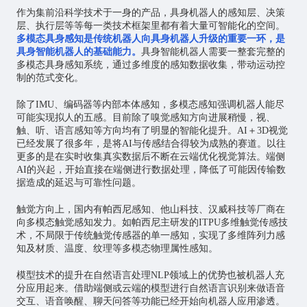
作为集前沿科学技术于一身的产品，具身机器人的感知层、决策
层、执行层等等每一类技术框架里都有着大量可智能化的空间。
多模态具身感知是传统机器人向具身机器人升级的重要一环，是
具身智能机器人的基础能力。
具身智能机器人需要一整套完整的
多模态具身感知系统，通过多维度的感知数据收集，带动运动控
制的范式变化。
除了IMU、编码器等内部本体感知，多模态感知强调机器人能尽
可能实现拟人的五感。目前除了嗅觉感知方向进展稍慢，视、
触、听、语言感知等方向均有了明显的智能化提升。AI＋3D视觉
已经发展了很多年，是将AI与传感结合得较为成熟的赛道。以往
更多的是在实时收集真实数据后不断在云端优化视觉算法。端侧
AI的兴起，开始直接在端侧进行数据处理，降低了可能因传输数
据造成的延迟与可靠性问题。
触觉方向上，国内有帕西尼感知、他山科技、汉威科技等厂商在
向多模态触觉感知发力。如帕西尼主研发的ITPU多维触觉传感技
术，不局限于传统触觉传感器的单一感知，实现了多维阵列力感
知及材质、温度、纹理等多模态物理属性感知。
模型技术的提升在自然语言处理NLP领域上的优势也被机器人充
分应用起来。借助端侧或云端的模型进行自然语言识别来做语音
交互、语音唤醒、聊天问答等功能已经开始向机器人应用渗透。