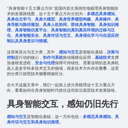
“具身智能十五大重点方向”是国内首次系统性地梳理具身智能技
术的发展路线图，这十五个重点方向分别为：
多模态具身感知、
具身自主学习、具身大模型、具身世界模型构建、具身操作、具
身导航与路径规划、具身人机协同、群体具身智能、具身知识推
理、具身智能仿真平台、具身智能仿真到真实环境的迁移与泛
化、具身智能安全、具身对话与交互、具身强化学习与自适应控
制以及具身意识与情感。
这里将其分为五大类，其中，
感知与交互
是智能化基础，
决策与
控制
是行动的核心，
协作与系统
推动规模化应用，
基础技术
支撑
加速研发进程，
安全与伦理
保障可持续性。需要说明的是具身机
器人是多学科多技术交叉的领域，很多技术方向存在重叠，这里
的分类只按照技术侧重稍做区分。
在今天这篇文章中，我们一起按上述分类梳理这十五大重点方
向，看看如何在具身智能时代抓住这些前沿底层技术发展脉络。
具身智能交互，感知仍旧先行
感知与交互
是智能化基础，这一方向包括：
多模态具身感知、具
身对话与交互和具身知识推理。