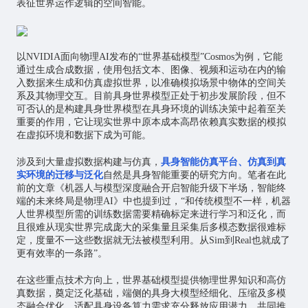
表征世界运作逻辑的空间智能。
以NVIDIA面向物理AI发布的“世界基础模型”Cosmos为例，它能
通过生成合成数据，使用包括文本、图像、视频和运动在内的输
入数据来生成和仿真虚拟世界，以准确模拟场景中物体的空间关
系及其物理交互。目前具身世界模型正处于初步发展阶段，但不
可否认的是构建具身世界模型在具身环境的训练决策中起着至关
重要的作用，它让现实世界中原本成本高昂依赖真实数据的模拟
在虚拟环境和数据下成为可能。
涉及到大量虚拟数据构建与仿真，
具身智能仿真平台、仿真到真
实环境的迁移与泛化
自然是具身智能重要的研究方向。笔者在此
前的文章《机器人与模型深度融合开启智能升级下半场，智能终
端的未来终局是物理AI》中也提到过，“和传统模型不一样，机器
人世界模型所需的训练数据需要精确标定来进行学习和泛化，而
且很难从现实世界完成庞大的采集量且采集后多模态数据很难标
定，度量不一这些数据就无法被模型利用。从Sim到Real也就成了
更有效率的一条路”。
在这些重点技术方向上，世界基础模型提供物理世界知识和高仿
真数据，奠定泛化基础，端侧的具身大模型经细化、压缩及多模
态融合优化，适配具身设备算力需求充分释放应用潜力，共同推