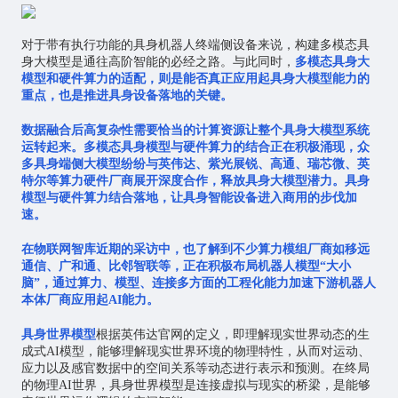
对于带有执行功能的具身机器人终端侧设备来说，构建多模态具
身大模型是通往高阶智能的必经之路。与此同时，
多模态具身大
模型和硬件算力的适配，则是能否真正应用起具身大模型能力的
重点，也是推进具身设备落地的关键。
数据融合后高复杂性需要恰当的计算资源让整个具身大模型系统
运转起来。多模态具身模型与硬件算力的结合正在积极涌现，众
多具身端侧大模型纷纷与英伟达、紫光展锐、高通、瑞芯微、英
特尔等算力硬件厂商展开深度合作，释放具身大模型潜力。具身
模型与硬件算力结合落地，让具身智能设备进入商用的步伐加
速。
在物联网智库近期的采访中，也了解到不少算力模组厂商如移远
通信、广和通、比邻智联等，正在积极布局机器人模型“大小
脑”，通过算力、模型、连接多方面的工程化能力加速下游机器人
本体厂商应用起AI能力。
具身世界模型
根据英伟达官网的定义，即理解现实世界动态的生
成式AI模型，能够理解现实世界环境的物理特性，从而对运动、
应力以及感官数据中的空间关系等动态进行表示和预测。在终局
的物理AI世界，具身世界模型是连接虚拟与现实的桥梁，是能够