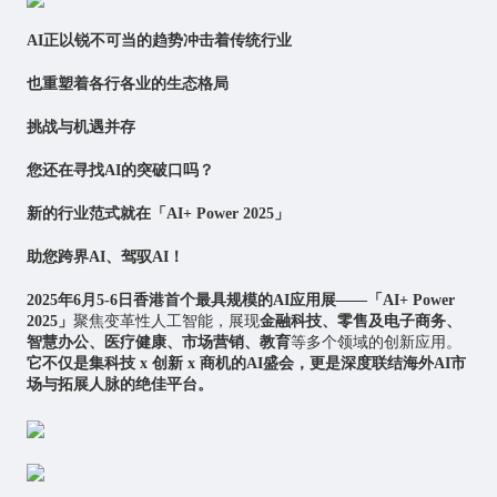
AI
正以锐不可当的趋势冲击着传统行业
也重塑着各行各业的生态格局
挑战与机遇并存
您还在寻找
AI
的突破口吗？
新的行业范式就在「
AI
+ Power 2025」
助您跨界
AI
、驾驭AI！
2025年6月5-6日香港首个最具规模的
AI
应用展——「AI+ Power
2025」
聚焦变革性
人工智能
，展现
金融科技、零售及电子商务、
智慧办公、医疗健康、市场营销、教育
等多个领域的创新应用。
它不仅是集科技 x 创新 x 商机的AI盛会，更是深度联结海外AI市
场与拓展人脉的绝佳平台。