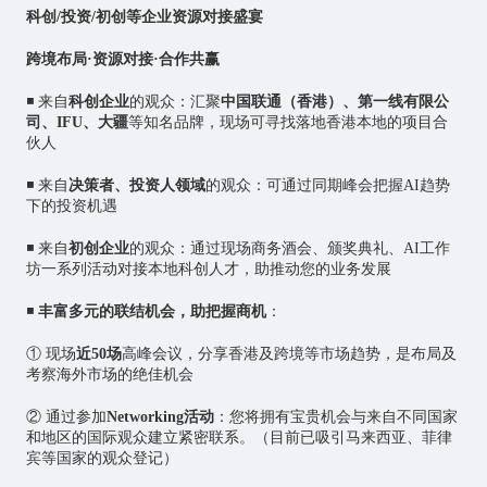
科创/投资/初创等企业资源对接盛宴
跨境布局·资源对接·合作共赢
◾ 来自
科创企业
的观众：汇聚
中国联通（香港）、第一线有限公
司、IFU、大疆
等知名品牌，现场可寻找落地香港本地的项目合
伙人
◾ 来自
决策者、投资人领域
的观众：可通过同期峰会把握AI趋势
下的投资机遇
◾ 来自
初创企业
的观众：通过现场商务酒会、颁奖典礼、AI工作
坊一系列活动对接本地科创人才，助推动您的业务发展
◾
丰富多元的联结机会，助把握商机
：
① 现场
近50场
高峰会议，分享香港及跨境等市场趋势，是布局及
考察海外市场的绝佳机会
② 通过参加
Networking活动
：您将拥有宝贵机会与来自不同国家
和地区的国际观众建立紧密联系。（目前已吸引马来西亚、菲律
宾等国家的观众登记）