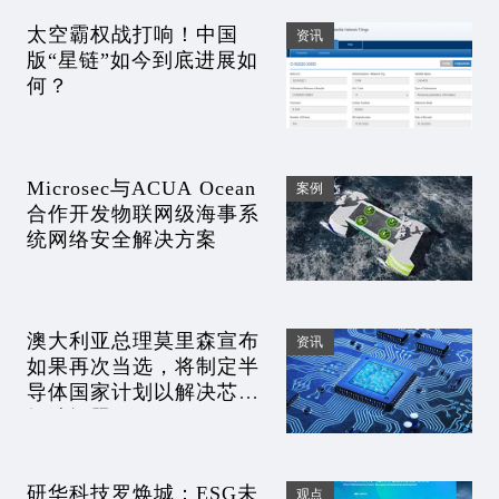
太空霸权战打响！中国
资讯
版“星链”如今到底进展如
何？
Microsec与ACUA Ocean
案例
合作开发物联网级海事系
统网络安全解决方案
澳大利亚总理莫里森宣布
资讯
如果再次当选，将制定半
导体国家计划以解决芯片
短缺问题
研华科技罗焕城：ESG未
观点