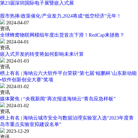
第23届深圳国际电子展暨嵌入式展
股市热捧/政策催化/产业发力,2024将成“低空经济”元年！
2024-04-07
资讯
全球蜂窝物联网模组年度出货首次下滑！RedCap来拯救？
2024-04-01
资讯
嵌入式开发的转变将如何影响未来计算
2024-01-03
资讯
榜上有名 | 海纳云六大软件平台荣获“第七届‘鲲鹏杯’山东新动能
•软件创新创业大赛”奖项
2024-01-02
资讯
媒体聚焦 | “央视新闻”再次报道海纳云“青岛应急样板”
2024-01-02
资讯
榜上有名 | 海纳云城市安全与数据治理实验室入选“2023年度青
岛市重点实验室拟建设名单”
2023-12-29
资讯